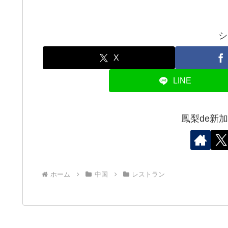
シ
X
LINE
鳳梨de新
ホーム
中国
レストラン