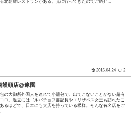
る北朝鮮レストランがある。見に行ってきたのでご紹介...
2016.04.24
2
翔饅頭店@豫園
包の大御所外国人を連れて小籠包で、出てこないことがない超有
コロ。過去にはゴルバチョフ書記長やエリザベス女王も訪れたこ
あるほどで、日本にも支店を持っている模様。そんな有名店をご
。