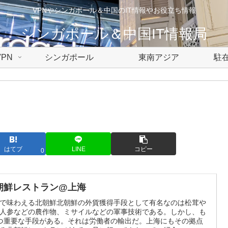
VPNやシンガポール＆中国のIT情報やお役立ち情報
シンガポール＆中国IT情報局
PN
シンガポール
東南アジア
駐在
はてブ
LINE
コピー
0
朝鮮レストラン@上海
で味わえる北朝鮮北朝鮮の外貨獲得手段として有名なのは松茸や
人参などの農作物、ミサイルなどの軍事技術である。しかし、も
つ重要な手段がある。それは労働者の輸出だ。上海にもその拠点