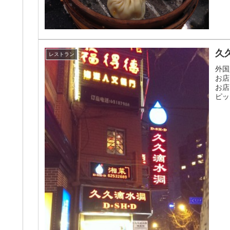
久
レストラン
外国
お店
お店
ピッ