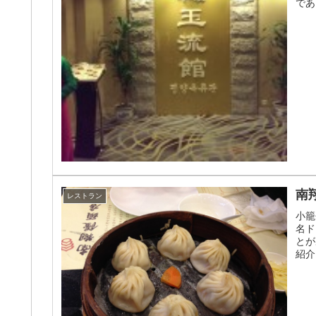
であ
南
レストラン
小籠
名ド
とが
紹介