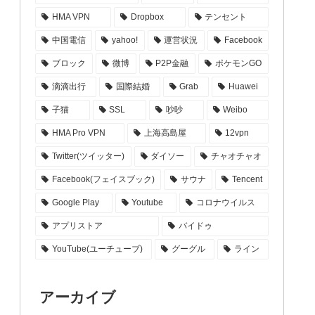
HMA VPN
Dropbox
テンセント
中国電信
yahoo!
運営状況
Facebook
ブロック
微博
P2P金融
ポケモンGO
滴滴出行
国際結婚
Grab
Huawei
子猫
SSL
吵吵
Weibo
HMA Pro VPN
上海高島屋
12vpn
Twitter(ツイッター)
ダイソー
チャオチャオ
Facebook(フェイスブック)
サウナ
Tencent
Google Play
Youtube
コロナウイルス
アプリストア
バイドゥ
YouTube(ユーチューブ)
グーグル
ライン
アーカイブ