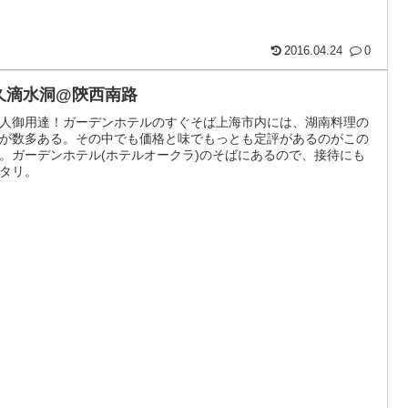
2016.04.24
0
久滴水洞@陝西南路
人御用達！ガーデンホテルのすぐそば上海市内には、湖南料理の
が数多ある。その中でも価格と味でもっとも定評があるのがこの
。ガーデンホテル(ホテルオークラ)のそばにあるので、接待にも
タリ。