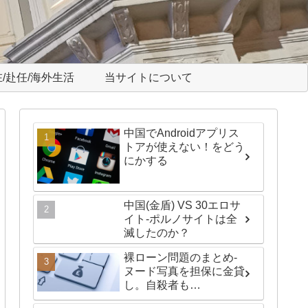
/赴任/海外生活
当サイトについて
中国でAndroidアプリス
トアが使えない！をどう
にかする
中国(金盾) VS 30エロサ
イト-ポルノサイトは全
滅したのか？
裸ローン問題のまとめ-
ヌード写真を担保に金貸
し。自殺者も…