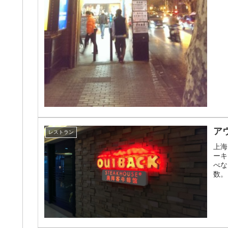
ア
レストラン
上海
ーキ
べな
数。