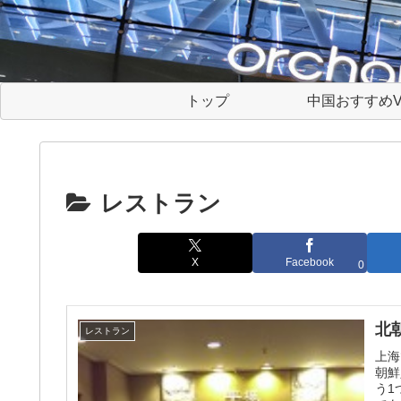
トップ
中国おすすめV
レストラン
X
Facebook
0
北
レストラン
上海
朝鮮
う1