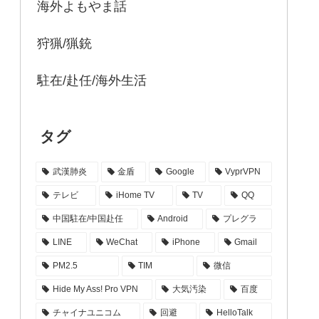
海外よもやま話
狩猟/猟銃
駐在/赴任/海外生活
タグ
武漢肺炎
金盾
Google
VyprVPN
テレビ
iHome TV
TV
QQ
中国駐在/中国赴任
Android
プレグラ
LINE
WeChat
iPhone
Gmail
PM2.5
TIM
微信
Hide My Ass! Pro VPN
大気汚染
百度
チャイナユニコム
回避
HelloTalk