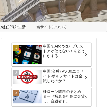
/赴任/海外生活
当サイトについて
中国でAndroidアプリス
トアが使えない！をどう
にかする
中国(金盾) VS 30エロサ
イト-ポルノサイトは全
滅したのか？
裸ローン問題のまとめ-
ヌード写真を担保に金貸
し。自殺者も…