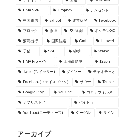
HMA VPN
Dropbox
テンセント
中国電信
yahoo!
運営状況
Facebook
ブロック
微博
P2P金融
ポケモンGO
滴滴出行
国際結婚
Grab
Huawei
子猫
SSL
吵吵
Weibo
HMA Pro VPN
上海高島屋
12vpn
Twitter(ツイッター)
ダイソー
チャオチャオ
Facebook(フェイスブック)
サウナ
Tencent
Google Play
Youtube
コロナウイルス
アプリストア
バイドゥ
YouTube(ユーチューブ)
グーグル
ライン
アーカイブ