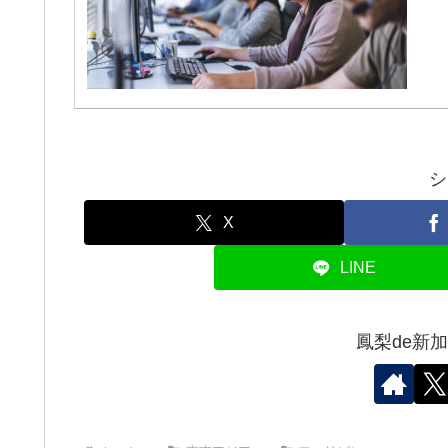
シ
X
LINE
鳳梨de新