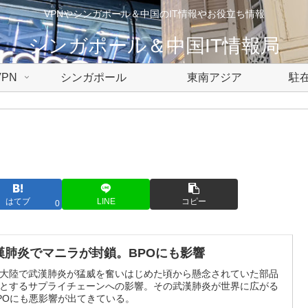
VPNやシンガポール＆中国のIT情報やお役立ち情報
シンガポール＆中国IT情報局
PN
シンガポール
東南アジア
駐在
はてブ
LINE
コピー
0
漢肺炎でマニラが封鎖。BPOにも影響
大陸で武漢肺炎が猛威を奮いはじめた頃から懸念されていた部品
とするサプライチェーンへの影響。その武漢肺炎が世界に広がる
POにも悪影響が出てきている。