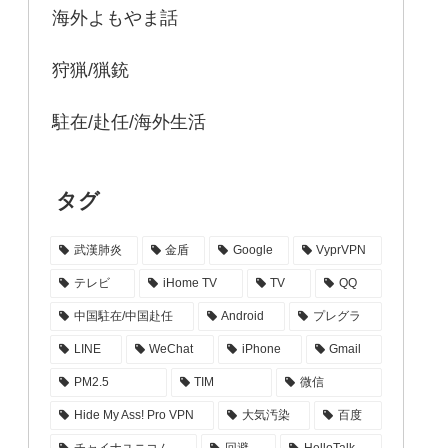
海外よもやま話
狩猟/猟銃
駐在/赴任/海外生活
タグ
武漢肺炎
金盾
Google
VyprVPN
テレビ
iHome TV
TV
QQ
中国駐在/中国赴任
Android
プレグラ
LINE
WeChat
iPhone
Gmail
PM2.5
TIM
微信
Hide My Ass! Pro VPN
大気汚染
百度
チャイナユニコム
回避
HelloTalk