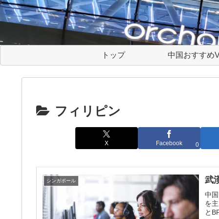
トップ
中国おすすめV
フィリピン
X
Facebook
0
武
シンガポール
中国
を主
とB