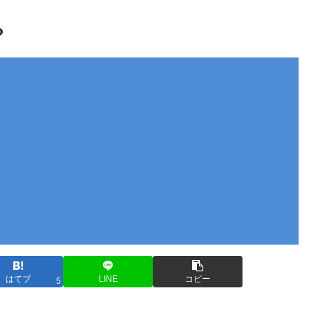
？
はてブ
LINE
コピー
5