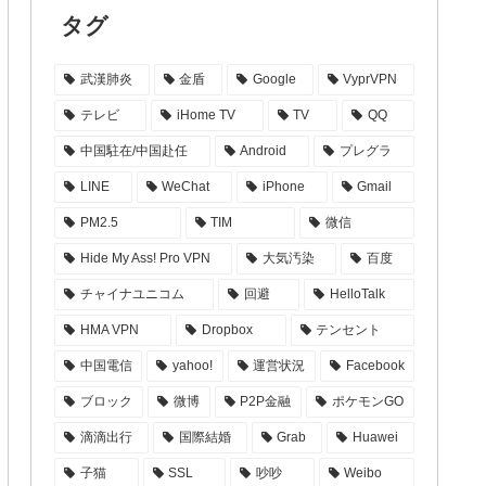
タグ
武漢肺炎
金盾
Google
VyprVPN
テレビ
iHome TV
TV
QQ
中国駐在/中国赴任
Android
プレグラ
LINE
WeChat
iPhone
Gmail
PM2.5
TIM
微信
Hide My Ass! Pro VPN
大気汚染
百度
チャイナユニコム
回避
HelloTalk
HMA VPN
Dropbox
テンセント
中国電信
yahoo!
運営状況
Facebook
ブロック
微博
P2P金融
ポケモンGO
滴滴出行
国際結婚
Grab
Huawei
子猫
SSL
吵吵
Weibo