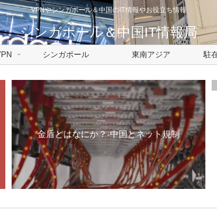
VPNやシンガポール＆中国のIT情報やお役立ち情報
シンガポール＆中国IT情報局
PN
シンガポール
東南アジア
駐在
金盾とはなにか？-中国とネット規制