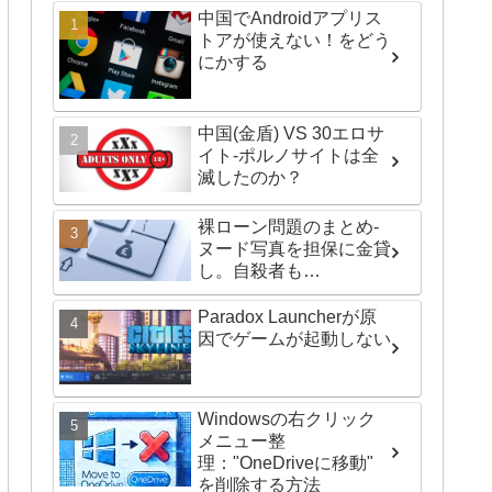
中国でAndroidアプリス
トアが使えない！をどう
にかする
中国(金盾) VS 30エロサ
イト-ポルノサイトは全
滅したのか？
裸ローン問題のまとめ-
ヌード写真を担保に金貸
し。自殺者も…
Paradox Launcherが原
因でゲームが起動しない
Windowsの右クリック
メニュー整
理："OneDriveに移動"
を削除する方法