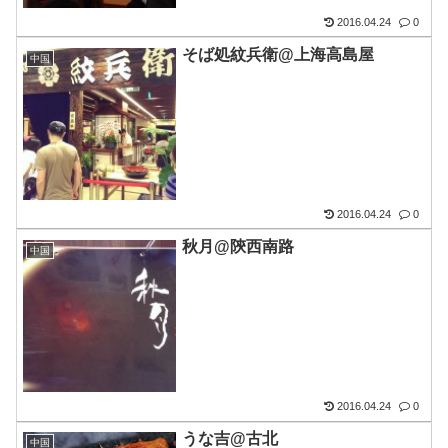
2016.04.24
0
そば処紋兵衛@上海高島屋
中国
2016.04.24
0
秋月@陝西南路
中国
2016.04.24
0
うな吉@古北
中国