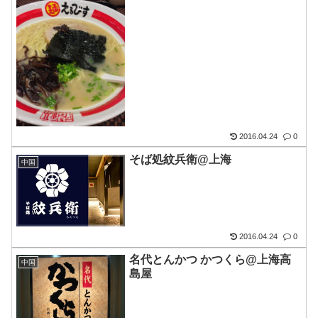
2016.04.24
0
そば処紋兵衛@上海
中国
2016.04.24
0
名代とんかつ かつくら@上海高
中国
島屋