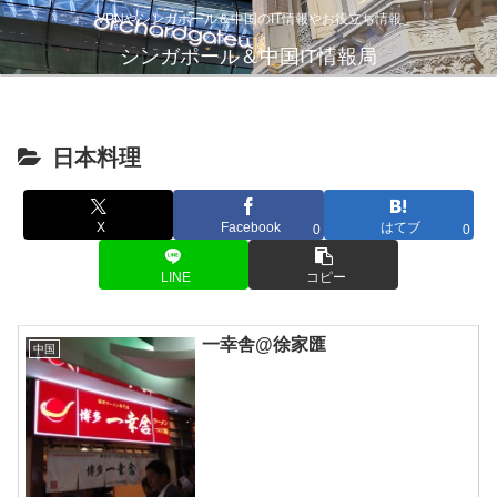
VPNやシンガポール＆中国のIT情報やお役立ち情報
シンガポール＆中国IT情報局
日本料理
X
Facebook
はてブ
0
0
LINE
コピー
一幸舎@徐家匯
中国