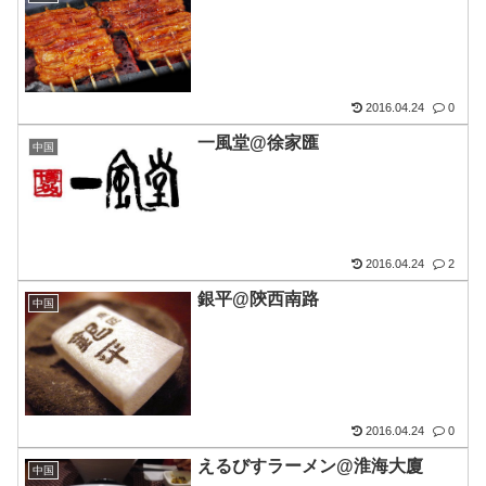
2016.04.24
0
一風堂@徐家匯
中国
2016.04.24
2
銀平@陝西南路
中国
2016.04.24
0
えるびすラーメン@淮海大廈
中国