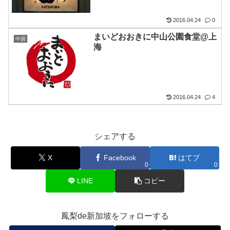
2016.04.24
0
まいどおおきに中山公園食堂@上
中国
海
2016.04.24
4
シェアする
X
Facebook
はてブ
0
0
LINE
コピー
鳳梨de新加坡をフォローする