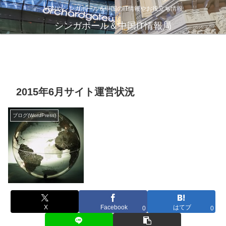
VPNやシンガポール＆中国のIT情報やお役立ち情報
シンガポール＆中国IT情報局
金盾とはなにか？-中国
VPNが遅いのは、通信
中国おすすめVPN
とネット規制
インフラのパンク？
2015年6月サイト運営状況
ブログ(WordPress)
X
Facebook
はてブ
0
0