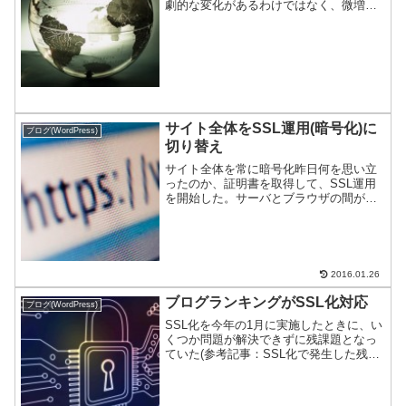
劇的な変化があるわけではなく、微増が
正しい。例により我が家の代わり映えの
ない猫と一緒にお知らせする。対目標進
捗当初目標：PV(表示回数)で10万回/月現
状は、...
サイト全体をSSL運用(暗号化)に
ブログ(WordPress)
切り替え
サイト全体を常に暗号化昨日何を思い立
ったのか、証明書を取得して、SSL運用
を開始した。サーバとブラウザの間が暗
号化されるので、当局はユーザが何を見
ているかわからない…ハズ。訪問ユーザ
が以前より安全に！…ハズ。
2016.01.26
ブログランキングがSSL化対応
ブログ(WordPress)
SSL化を今年の1月に実施したときに、い
くつか問題が解決できずに残課題となっ
ていた(参考記事：SSL化で発生した残課
題)。ブログ村でPV数カウントできない
この問題は、当サイト側の対応では解決
ができないので半年ほど放置していた。