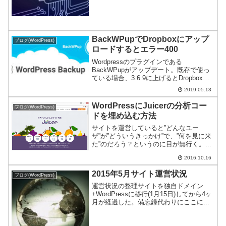
同じくブログラ...
BackWPupでDropboxにアップ
ブログ(WordPress)
ロードするとエラー400
Wordpressのプラグインである
BackWPupがアップデート。既存で使っ
ている場合、3.6.9に上げるとDropboxへ
のアップロードでエラー(400)が起きる。
2019.05.13
原因と対策はこちら。
WordPressにJuicerの分析コー
ブログ(WordPress)
ドを埋め込む方法
サイトを運営していると”どんなユー
ザ”が”どういうきっかけ”で、”何を見に来
た”のだろう？というのに目が無行く。と
くに自分が書いた内容をユーザがどう評
2016.10.16
価しているのかが数字として残るので興
味深い。この手のツールでもっとも有名
2015年5月サイト運営状況
ブログ(WordPress)
なのがGoogle...
運営状況の整理サイトを独自ドメイン
+WordPressに移行(1月15日)してから4ヶ
月が経過した。備忘録代わりにここに状
況を整理する。サイト運営をされる方の
参考になれば幸いだ。このサイトが目指