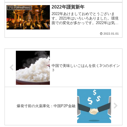
2022年謹賀新年
ブログ(WordPress)
2022年あけましておめでとうございま
す。2021年はいろいろありました。環境
面での変化が多かっです。2022年は気持
ちを切り替えてサイト運営に励む予定で
す。コロナの関係で一時帰国できない方
2022.01.01
多いかと思います。知恩院公式サイトで
Youtube...
中国で美味しいごはんを炊く3つのポイン
ト
爆発寸前の火薬庫化：中国P2P金融