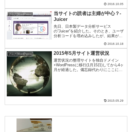
ち落ち着いてきたようなので、その結果
2016.10.05
をご紹介。
当サイトの読者は主婦が中心？-
ブログ(WordPress)
Juicer
先日、日本製データ分析サービス
の”Juicer”を紹介した。そのとき、ユーザ
分析コードを埋め込みしたが、結果が出
たので公表する。
2016.10.18
2015年5月サイト運営状況
ブログ(WordPress)
運営状況の整理サイトを独自ドメイン
+WordPressに移行(1月15日)してから4ヶ
月が経過した。備忘録代わりにここに状
況を整理する。サイト運営をされる方の
参考になれば幸いだ。このサイトが目指
すもの私がこのサイトを開設した理由
は、中国当局...
2015.05.29