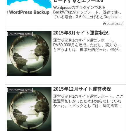
ロードするとエラー400
Wordpressのプラグインである
BackWPupがアップデート。既存で使っ
ている場合、3.6.9に上げるとDropboxへ
のアップロードでエラー(400)が起きる。
2019.05.13
原因と対策はこちら。
2015年8月サイト運営状況
ブログ(WordPress)
運営状況月1のサイト運営レポート。
PV60,000/月を達成。ただし、実力で…
と言うよりは、棚ぼた的だった。何が起
きたのかを含めて、お伝えする。
2015年12月サイト運営状況
ブログ(WordPress)
運営状況月1のサイト運営レポート。ここ
数週間忙しかったためお知らせしていな
かった。トピックとしては、瞬間風速で
PV100,000/月を達成。今回も棚ぼたPV
で、自力獲得ではない。今年の総括含め
てお伝えする。