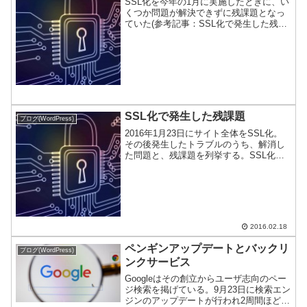
SSL化を今年の1月に実施したときに、い
くつか問題が解決できずに残課題となっ
ていた(参考記事：SSL化で発生した残課
題)。ブログ村でPV数カウントできない
この問題は、当サイト側の対応では解決
ができないので半年ほど放置していた。
同じくブログラ...
SSL化で発生した残課題
ブログ(WordPress)
2016年1月23日にサイト全体をSSL化。
その後発生したトラブルのうち、解消し
た問題と、残課題を列挙する。SSL化考
えている方に参考になれば幸いだ。解決
済み課題はてブ数取得に失敗本サイトは
Simplicityをそのまま使っているのだが、
S...
2016.02.18
ペンギンアップデートとバックリ
ブログ(WordPress)
ンクサービス
Googleはその創立からユーザ志向のペー
ジ検索を掲げている。9月23日に検索エン
ジンのアップデートが行われ2周間ほど経