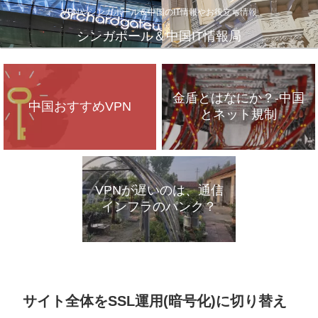
VPNやシンガポール＆中国のIT情報やお役立ち情報
シンガポール＆中国IT情報局
金盾とはなにか？-中国
中国おすすめVPN
とネット規制
VPNが遅いのは、通信
インフラのパンク？
サイト全体をSSL運用(暗号化)に切り替え