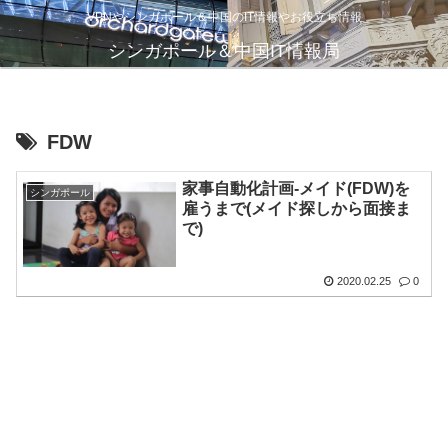
VPNやシンガポール＆中国のIT情報やお役立ち情報
シンガポール＆中国IT情報局
FDW
家事自動化計画-メイド(FDW)を
シンガポール
雇うまで(メイド探しから面接ま
で)
2020.02.25
0