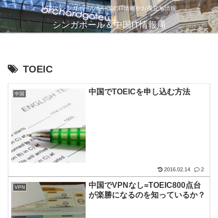
VPNやシンガポール＆中国のIT情報やお役立ち情報
シンガポール＆中国IT情報局
TOEIC
中国でTOEICを申し込む方法
中国
2016.02.14
2
中国でVPNなし=TOEIC800点台
VPN
が楽勝になるのを知っているか？