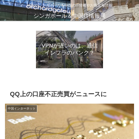
VPNやシンガポール＆中国のIT情報やお役立ち情報
シンガポール＆中国IT情報局
金盾とはなにか？-中国
中国おすすめVPN
とネット規制
VPNが遅いのは、通信
インフラのパンク？
QQ上の口座不正売買がニュースに
中国インターネット