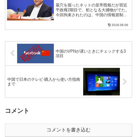
墓穴を掘ったネットの皇帝既報だが習近
平政権2期目で、初となる大捕物がでた。
今回拘束されたのは、中国の情報規制を
行う部署出身で、政権1期目からのネット
規制強化を旗振りしてきた人物だ。自ら
2018.08.06
の規制強化で自身を救えない同氏は、い
まどのような心情であ...
中国のVPNが遅いときにチェックする3
項目
中国で日本のテレビ-購入から使い方指南
まで
コメント
コメントを書き込む