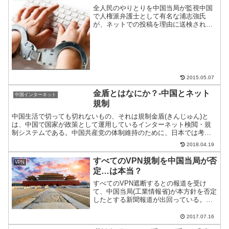
全人民のやりとりを中国当局が監視中国
で人権派弁護士として有名な浦志強氏
が、ネットでの投稿を理由に送検され
た。彼の過去の投稿含めて当局が調査、
今回の送検に至っている。中国では、プ
ライバシーや人権がないので、外国人も
気をつける必要がある。気をつ...
2015.05.07
金盾とはなにか？-中国とネット
中国インターネット
規制
中国生活で切っても切れないもの、それは規制金盾(きんじゅん)と
は、中国で国家が政策として運用しているインターネット検閲・規
制システムである。中国共産党の体制維持のために、日本では考え
られないようなメディア検閲やネット規制がされている。今回は...
2018.04.19
すべてのVPN規制を中国当局が否
VPN
定…は本当？
すべてのVPN遮断するとの報道を受け
て、中国当局(工業情報省)が本方針を否定
したとする新聞報道が出回っている。果
たして本当だろうか？
2017.07.16