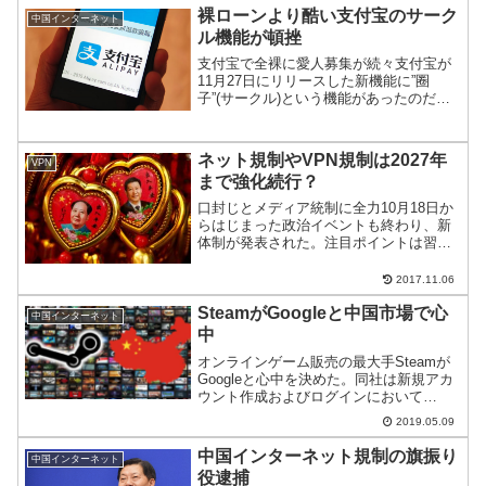
すなわち、細い帯域をフル活用する方法
裸ローンより酷い支付宝のサーク
中国インターネット
をご紹介。
ル機能が頓挫
支付宝で全裸に愛人募集が続々支付宝が
11月27日にリリースした新機能に”圈
子”(サークル)という機能があったのだ
が、注目が集まりすぎたため頓挫した。
ネット規制やVPN規制は2027年
VPN
まで強化続行？
口封じとメディア統制に全力10月18日か
らはじまった政治イベントも終わり、新
体制が発表された。注目ポイントは習近
平体制があと10年続く可能性がでてきた
ことだ。終わりの見えない検閲やネット
2017.11.06
規制強化がまだまだ続きそうだ。
SteamがGoogleと中国市場で心
中国インターネット
中
オンラインゲーム販売の最大手Steamが
Googleと心中を決めた。同社は新規アカ
ウント作成およびログインにおいて
Googleが提供するreCAPTCHAを導入、
2019.05.09
中国ユーザが阿鼻叫喚となっている。
中国インターネット規制の旗振り
中国インターネット
役逮捕