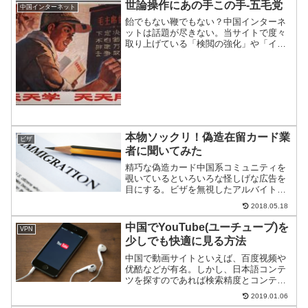
世論操作にあの手この手-五毛党
中国インターネット
飴でもない鞭でもない？中国インターネ
ットは話題が尽きない。当サイトで度々
取り上げている「検閲の強化」や「イン
トラネット化」はもちろん、それ以外に
も中国政府が苦心して世論操作している
のがうかがえるものもあるのでご紹介。
本物ソックリ！偽造在留カード業
ビザ
者に聞いてみた
精巧な偽造カード中国系コミュニティを
覗いているといろいろな怪しげな広告を
目にする。ビザを無視したアルバイトか
ら地下銀行までいろいろだ。今回は数多
2018.05.18
ある怪しげな広告の中から、偽造在留カ
ード業者に話を聞けたのでご紹介。
中国でYouTube(ユーチューブ)を
VPN
少しでも快適に見る方法
中国で動画サイトといえば、百度视频や
优酷などが有名。しかし、日本語コンテ
ツを探すのであれば検索精度とコンテン
ツの多さからYouTubeになる。そんな
2019.01.06
YouTubeを中国で少しでも快適にする－