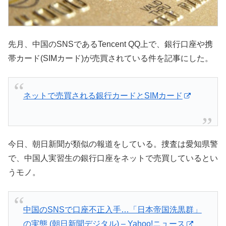
先月、中国のSNSであるTencent QQ上で、銀行口座や携
帯カード(SIMカード)が売買されている件を記事にした。
ネットで売買される銀行カードとSIMカード
今日、朝日新聞が類似の報道をしている。捜査は愛知県警
で、中国人実習生の銀行口座をネットで売買しているとい
うモノ。
中国のSNSで口座不正入手…「日本帝国洗黒群」
の実態 (朝日新聞デジタル) – Yahoo!ニュース