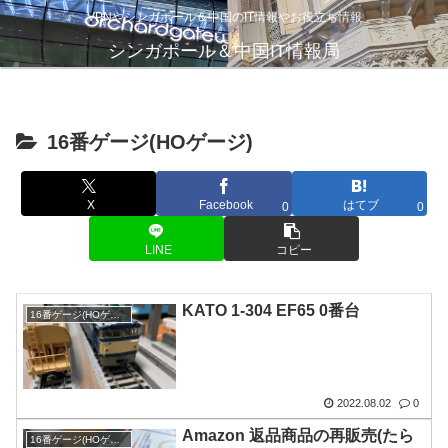
VPNやシンガポール＆中国のIT情報やお役立ち情報
シンガポール＆中国IT情報局
16番ゲージ(HOゲージ)
X
Facebook
はてブ
0
0
LINE
コピー
KATO 1-304 EF65 0番台
16番ゲージ(HOゲージ)
2022.08.02
0
Amazon 返品商品の再販売(たら
16番ゲージ(HOゲージ)