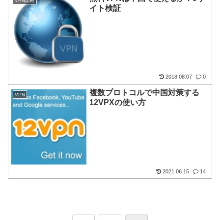
VPN比較
イト検証
2018.08.07
0
複数プロトコルで中国対策する
VPN
12VPXの使い方
2021.06.15
14