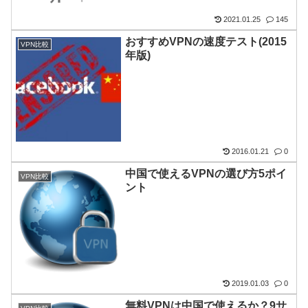
2021.01.25
145
おすすめVPNの速度テスト(2015
VPN比較
年版)
2016.01.21
0
中国で使えるVPNの選び方5ポイ
VPN比較
ント
2019.01.03
0
無料VPNは中国で使えるか？9サ