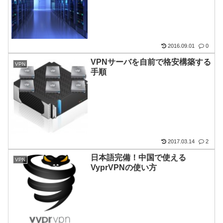
2016.09.01
0
VPNサーバを自前で格安構築する
VPN
手順
2017.03.14
2
日本語完備！中国で使える
VPN
VyprVPNの使い方