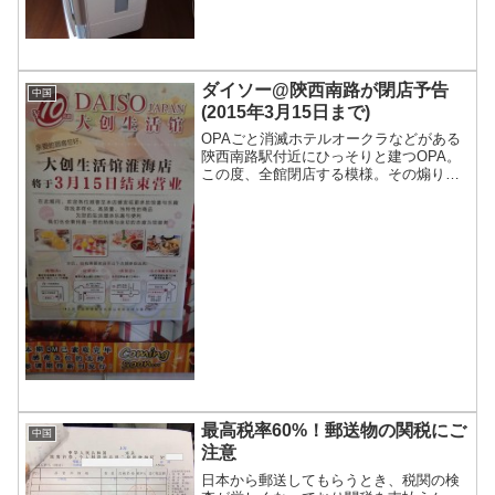
ダイソー@陝西南路が閉店予告
中国
(2015年3月15日まで)
OPAごと消滅ホテルオークラなどがある
陝西南路駅付近にひっそりと建つOPA。
この度、全館閉店する模様。その煽りを
受けて、地下1階にある100円ショップ
DAISOも閉店するとのこと。OPA1階に
ある日本からの輸入品を扱っている化粧
品店も3割引...
最高税率60%！郵送物の関税にご
中国
注意
日本から郵送してもらうとき、税関の検