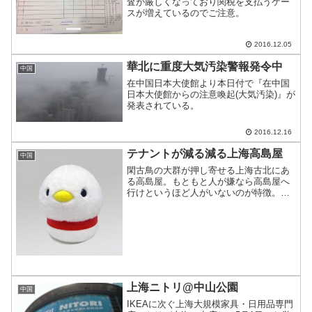
査が厳しくなっており関税を支払うケー
スが増えているのでご注意。
2016.12.05
華北に重度大気汚染警報発令中
中国
在中国日本大使館より本日付で『在中国
日本大使館からの注意喚起(大気汚染)』が
発表されている。
2016.12.16
テナントが減る減る上海高島屋
中国
閑古鳥の大群が押し寄せる上海古北にあ
る高島屋。もともと人が嫌なら高島屋へ
行けというほど人がいないのが特徴。な
ぜかテナントがつぶれないので不思議だ
った。そんな高島屋のテナントが複数消
えていたので、レポート。
上海ニトリ@中山公園
中国
IKEAに次ぐ上海大規模家具・日用品専門