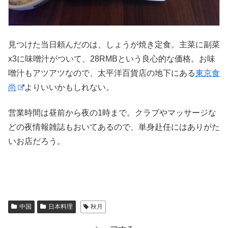
見つけた当日頼んだのは、しょうが焼き定食。主菜に副菜
x3に味噌汁がついて、28RMBという良心的な価格。お味
噌汁もアツアツなので、太平洋百貨店の地下にある
東京食
尚
よりいいかもしれない。
営業時間は昼前から夜の1時まで。クラブやマッサージな
どの夜情報雑誌もおいてあるので、単身赴任にはありがた
いお店だろう。
中国
日本料理
秋月