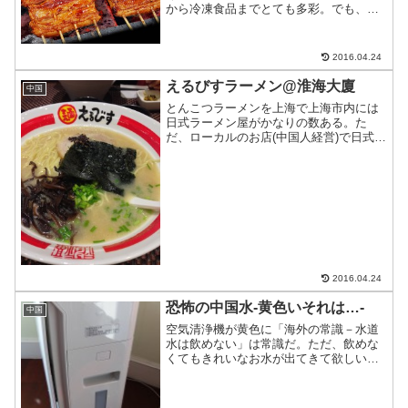
から冷凍食品までとても多彩。でも、生
産元の中国で、ほとんど見ないものと言
われて何を思い出すだろうか？私は「う
なぎ、松茸、ひじき」だ。そんなうなぎ
2016.04.24
を上海で食べたい！と思い...
えるびすラーメン@淮海大廈
中国
とんこつラーメンを上海で上海市内には
日式ラーメン屋がかなりの数ある。た
だ、ローカルのお店(中国人経営)で日式と
うたっているのは概ね中国式日本風ラー
メン。写真につられて食べてみると、が
っかりすること請け合い。日本と同じ味
を求めるならこのお店は...
2016.04.24
恐怖の中国水-黄色いそれは…-
中国
空気清浄機が黄色に「海外の常識－水道
水は飲めない」は常識だ。ただ、飲めな
くてもきれいなお水が出てきて欲しいの
が人情。中国の水事情は、昔と比べれば
大幅に改善された。しかし、ふと気づく
と…というお話。