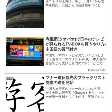
店ニトリが上海に出店し、5月1日から営
業を開始。以前から出店計画を耳にして
いたものの、その後の音沙汰ないので頓
挫していたのかと思っていた。たまたま
立ち寄る機会があったので、ご紹介。
淘宝網(タオバオ)で日本のテレビ
中国
が見られるTV-BOXを買うやり方-
中国語の質問付き
中国で日本のテレビが見たい！どうしよ
う？当サイトのコメントやQQ日本人会の
会話でよく受ける質問の1つに『どこで日
本のテレビを見る機材(TV-BOX)が買える
2018.07.06
のか？』がある。そこで、淘宝網(タオバ
オ)で日本のテレビ番組などが見られる機
マナー違反観光客ブラックリスト
中国
材のゲッ...
制度の運用開始
中国人旅行客のマナー向上につながる
か？中国人観光客でGoogleすると、マナ
ーが第一候補として上がり、英語でも
behavingなどが候補に来る。中国の所得
が上がり海外旅行が増えたのはいいが、
そのマナーの悪さでたびたび話題にな