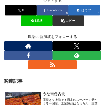
シェアする
X
Facebook
はてブ
0
0
LINE
コピー
鳳梨de新加坡をフォローする
関連記事
うな吉@古北
中国
蒲焼きを上海で！日本のスーパーで見か
ける中国産。工業製品はもちろん、野菜