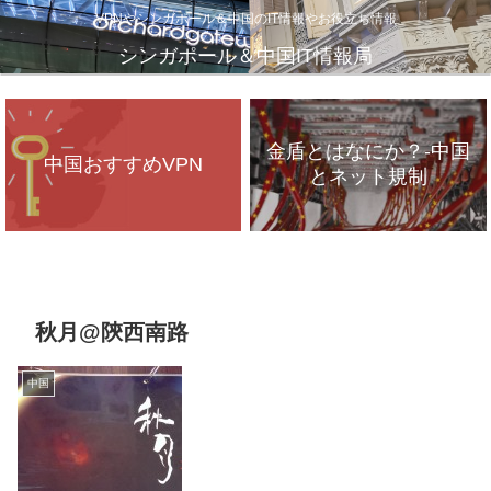
VPNやシンガポール＆中国のIT情報やお役立ち情報
シンガポール＆中国IT情報局
金盾とはなにか？-中国
中国おすすめVPN
とネット規制
VPNが遅いのは、通信
インフラのパンク？
秋月@陝西南路
中国