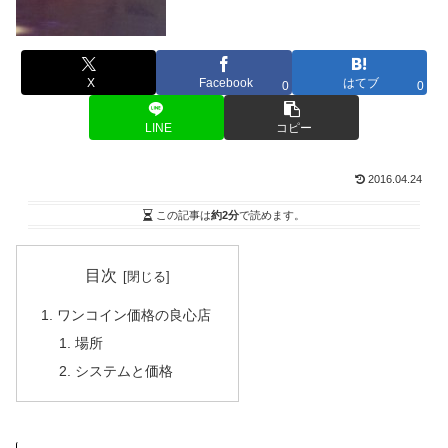
X
Facebook
はてブ
0
0
LINE
コピー
2016.04.24
この記事は
約2分
で読めます。
目次
ワンコイン価格の良心店
場所
システムと価格