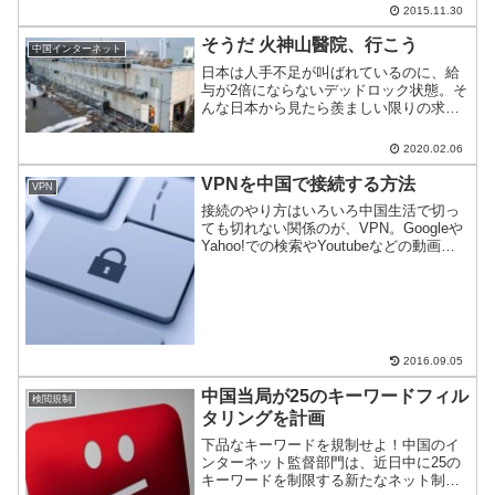
2015.11.30
そうだ 火神山醫院、行こう
中国インターネット
日本は人手不足が叫ばれているのに、給
与が2倍にならないデッドロック状態。そ
んな日本から見たら羨ましい限りの求人
が出ている(た)。今、もっともホットな武
漢の火神山醫院で清掃スタッフを月額
2020.02.06
35,000人民元(約55万円)で募集している
のだ。
VPNを中国で接続する方法
VPN
接続のやり方はいろいろ中国生活で切っ
ても切れない関係のが、VPN。Googleや
Yahoo!での検索やYoutubeなどの動画は
もちろん、FacebookやTwitterなどSNSに
も欠かせない。そんなVPNだが接続は方
法がいくつかあるので...
2016.09.05
中国当局が25のキーワードフィル
検閲規制
タリングを計画
下品なキーワードを規制せよ！中国のイ
ンターネット監督部門は、近日中に25の
キーワードを制限する新たなネット制限