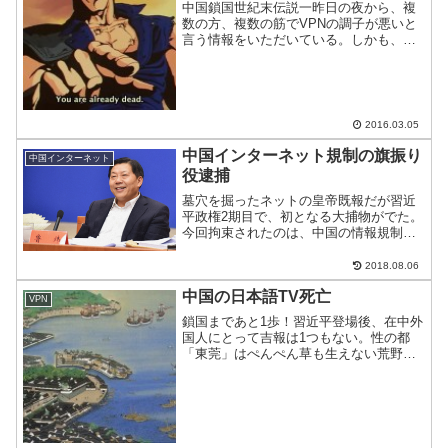
中国鎖国世紀末伝説一昨日の夜から、複
数の方、複数の筋でVPNの調子が悪いと
言う情報をいただいている。しかも、か
なりの量。今のところ、Astrill VPNや日
系一部の死亡が確認済み。状況をアニメ
風にするとこんな感じだろうか？Astrill
...
2016.03.05
中国インターネット規制の旗振り
中国インターネット
役逮捕
墓穴を掘ったネットの皇帝既報だが習近
平政権2期目で、初となる大捕物がでた。
今回拘束されたのは、中国の情報規制を
行う部署出身で、政権1期目からのネット
規制強化を旗振りしてきた人物だ。自ら
2018.08.06
の規制強化で自身を救えない同氏は、い
中国の日本語TV死亡
まどのような心情であ...
VPN
鎖国まであと1歩！習近平登場後、在中外
国人にとって吉報は1つもない。性の都
「東莞」はぺんぺん草も生えない荒野に
なり、複数のVPNが規制され、ネット環
境は悪化の一途。今日になって、日本語
TVが死亡確定なので、悲報＋1をお伝え
する。