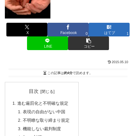
X
Facebook
はてブ
0
1
LINE
コピー
2015.05.10
この記事は
約4分
で読めます。
目次
進む厳罰化と不明確な規定
表現の自由がない中国
不明瞭な取り締まり規定
機能しない裁判制度