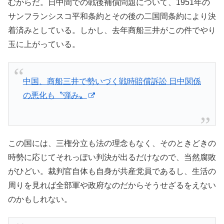
むからだ。日中間での戦後補償問題について、1951年の
サンフランシスコ平和条約とその後の二国間条約により決
着済みとしている。しかし、去年商船三井がこの件でやり
玉に上がっている。
中国、商船三井で勢いづく戦時賠償訴訟 日中関係
の悪化も〝弾み〟
この国には、三権分立も法の理念もなく、そのときどきの
時勢に応じてそれっぽい判決が出るだけなので、当然腐敗
がひどい。裁判官自体も自身が共産党員であるし、生活の
周りを見れば全部軍や政府なのだからそうせざるをえない
のかもしれない。