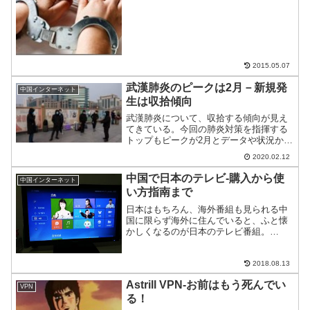
た。彼の過去の投稿含めて当局が調査、
今回の送検に至っている。中国では、プ
ライバシーや人権がないので、外国人も
気をつける必要がある。気をつ...
2015.05.07
武漢肺炎のピークは2月－新規発
中国インターネット
生は収拾傾向
武漢肺炎について、収拾する傾向が見え
てきている。今回の肺炎対策を指揮する
トップもピークが2月とデータや状況から
発表している。武漢肺炎狂想曲のどんち
2020.02.12
ゃん騒ぎはそろそろ終わるのかもしれな
い。
中国で日本のテレビ-購入から使
中国インターネット
い方指南まで
日本はもちろん、海外番組も見られる中
国に限らず海外に住んでいると、ふと懐
かしくなるのが日本のテレビ番組。
Youtubeが使えればいいのだが、中国では
そもそも無理。おまけに、リアルタイム
で見られない。そこで、中国で日本のテ
2018.08.13
レビを見る方法をご紹...
Astrill VPN-お前はもう死んでい
VPN
る！