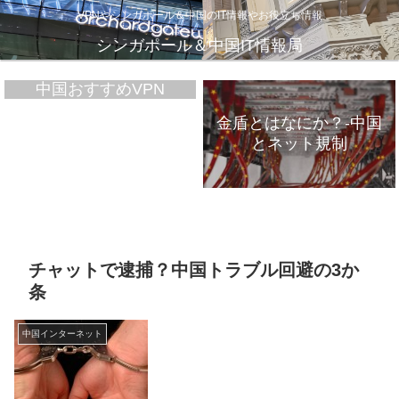
VPNやシンガポール＆中国のIT情報やお役立ち情報
シンガポール＆中国IT情報局
中国おすすめVPN
金盾とはなにか？-中国
とネット規制
VPNが遅いのは、通信
インフラのパンク？
チャットで逮捕？中国トラブル回避の3か
条
中国インターネット