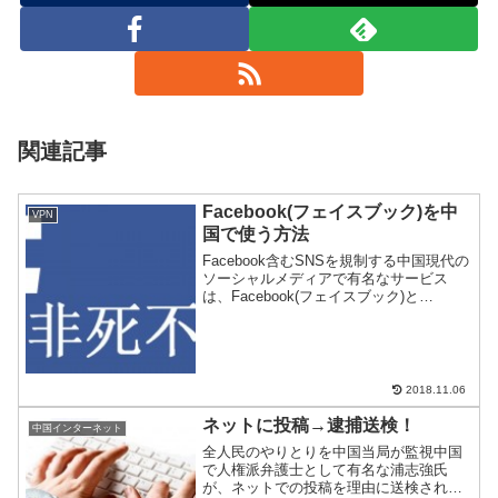
関連記事
Facebook(フェイスブック)を中
VPN
国で使う方法
Facebook含むSNSを規制する中国現代の
ソーシャルメディアで有名なサービス
は、Facebook(フェイスブック)と
Twitter(ツイッター)。そんなFacebookを
中国でどうやったら使えるか？逃げ道が
ないかトライしてみたのでご紹介...
2018.11.06
ネットに投稿→逮捕送検！
中国インターネット
全人民のやりとりを中国当局が監視中国
で人権派弁護士として有名な浦志強氏
が、ネットでの投稿を理由に送検され