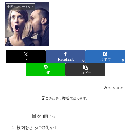
中国インターネット
X
Facebook
はてブ
0
0
LINE
コピー
2016.05.04
この記事は
約3分
で読めます。
目次
検閲をさらに強化か？