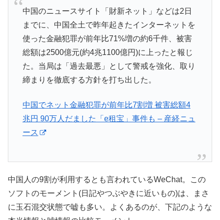
中国のニュースサイト「財新ネット」などは2日
までに、中国全土で昨年起きたインターネットを
使った金融犯罪が前年比71%増の約6千件、被害
総額は2500億元(約4兆1100億円)に上ったと報じ
た。当局は「過去最悪」として警戒を強化、取り
締まりを徹底する方針を打ち出した。
中国でネット金融犯罪が前年比7割増 被害総額4
兆円 90万人だました「e租宝」事件も – 産経ニュ
ース
中国人の9割が利用するとも言われているWeChat。この
ソフトのモーメント(日記やつぶやきに近いもの)は、まさ
に玉石混交状態で嘘も多い。よくあるのが、下記のような