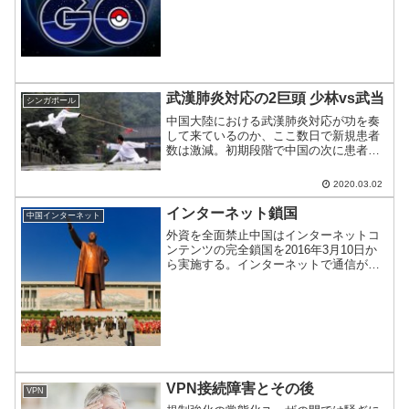
うやったら遊べるのかを紹介。
武漢肺炎対応の2巨頭 少林vs武当
シンガポール
中国大陸における武漢肺炎対応が功を奏
して来ているのか、ここ数日で新規患者
数は激減。初期段階で中国の次に患者数
が多かったシンガポールも人口密度の割
には患者数は多くない。そんな中国・シ
2020.03.02
ンガポールを少林と武当に例えた動画が
話題に。
インターネット鎖国
中国インターネット
外資を全面禁止中国はインターネットコ
ンテンツの完全鎖国を2016年3月10日か
ら実施する。インターネットで通信が世
界中をめぐるようになって一番恩恵を受
けていたのが世界の工場・中国だが、そ
こから離脱する。中国の北朝鮮化が一層
進むのは間違いなさ...
VPN接続障害とその後
VPN