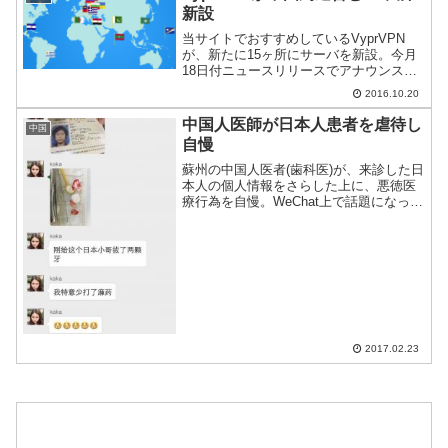
新設
当サイトでおすすめしているVyprVPN
が、新たに15ヶ所にサーバを新設。今月
18日付ニュースリリースでアナウンスし
ている。
2016.10.20
中国人医師が日本人患者を虐待し
中国
自慢
蘇州の中国人医者(歯科医)が、来診した日
本人の個人情報をさらした上に、悪徳医
療行為を自慢。WeChat上で話題になって
いる。
2017.02.23