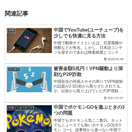
関連記事
中国でYouTube(ユーチューブ)を
VPN
少しでも快適に見る方法
中国で動画サイトといえば、百度视频や
优酷などが有名。しかし、日本語コンテ
ツを探すのであれば検索精度とコンテン
ツの多さからYouTubeになる。そんな
2019.01.06
YouTubeを中国で少しでも快適にする－
すなわち、細い帯域をフル活用する方法
被害金額5兆円！VPN騒動より深
ビジネス
をご紹介。
刻なP2P詐欺
中国在住の外国人やその周りでVPN規制
の話題が2-3日前から取りざたされてる。
が、以前から取り上げていたP2P理財
で、巨額な詐欺事件があがっているので
2017.07.07
こちらもあわせて紹介。
中国でポケモンGOを遊ぶときの3
中国インターネット
つの問題
中国でもポケモン人気ここ数日、ネット
でもニュースでも熱いポケモンGO(ポケ
モン ゴー)。諸事情から遊べない中国でど