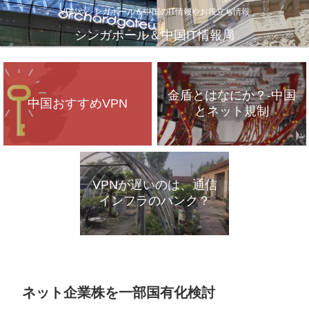
VPNやシンガポール＆中国のIT情報やお役立ち情報
シンガポール＆中国IT情報局
金盾とはなにか？-中国
中国おすすめVPN
とネット規制
VPNが遅いのは、通信
インフラのパンク？
ネット企業株を一部国有化検討