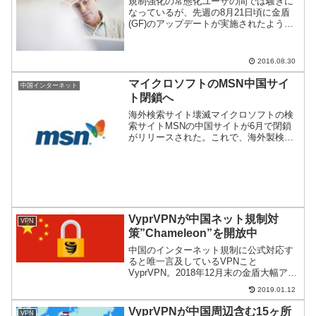
規制強化の常態化ユーザの間では騒ぎに
なっているが、先週の8月21日頃に金盾
(GF)のアップデートが実施されたよう
だ。一部フィルタリングのルールが変更
になりVPNで障害が起きている。
2016.08.30
マイクロソフトのMSN中国サイ
中国インターネット
ト閉鎖へ
海外検索サイト壊滅マイクロソフトの検
索サイトMSNの中国サイトが6月で閉鎖
がリリースされた。これで、海外製検索
サイトはすべて中国市場から消える。政
府の情報統制がさらに強くなりそうだ。
VyprVPNが中国ネット規制対
VPN
策”Chameleon”を開放中
中国のインターネット規制に公式対応す
ると唯一言及しているVPNこと
VyprVPN。2018年12月末の金盾大幅アッ
プデートに対応して、同社独自プロトコ
2019.01.12
ルを一時開放しているのでご紹介。
VyprVPNが中国周辺含む15ヶ所
VPN