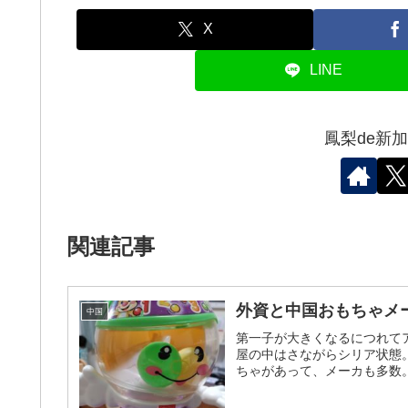
X
LINE
鳳梨de新
関連記事
外資と中国おもちゃメ
中国
第一子が大きくなるにつれてア
屋の中はさながらシリア状態
ちゃがあって、メーカも多数。