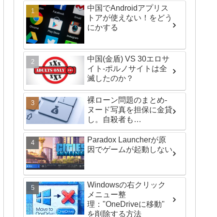
中国でAndroidアプリス
トアが使えない！をどう
にかする
中国(金盾) VS 30エロサ
イト-ポルノサイトは全
滅したのか？
裸ローン問題のまとめ-
ヌード写真を担保に金貸
し。自殺者も…
Paradox Launcherが原
因でゲームが起動しない
Windowsの右クリック
メニュー整
理："OneDriveに移動"
を削除する方法