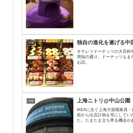
独自の進化を遂げる中
中国
キテレツドーナッツの大百科
周知の通り。ドーナッツもま
お話。
上海ニトリ@中山公園
中国
IKEAに次ぐ上海大規模家具
前から出店計画を耳にしてい
た。たまたま立ち寄る機会が