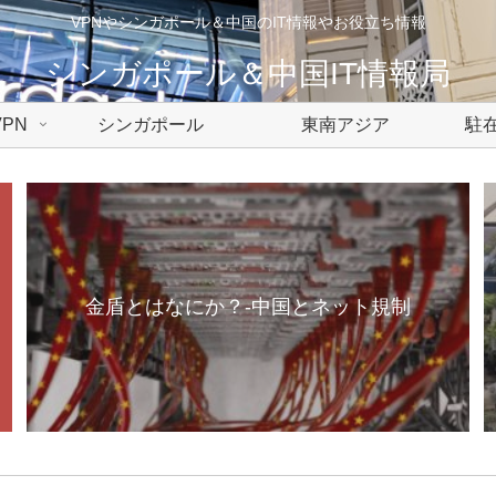
VPNやシンガポール＆中国のIT情報やお役立ち情報
シンガポール＆中国IT情報局
PN
シンガポール
東南アジア
駐在
金盾とはなにか？-中国とネット規制