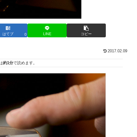
はてブ
LINE
コピー
0
2017.02.09
は
約1分
で読めます。