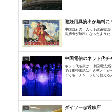
避妊用具摘出が無料に
中国
中国政府の一人っ子政策撤回
具摘出が無料になったようだ
中国電信のネット代チ
中国
ネット代も実は…中国現法(現
では携帯電話は引き落としが
くても、チャージして使える人
ダイソー@近鉄店
中国