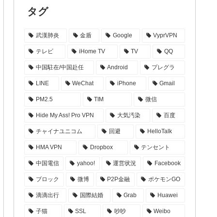
タグ
武漢肺炎
金盾
Google
VyprVPN
テレビ
iHome TV
TV
QQ
中国駐在/中国赴任
Android
プレグラ
LINE
WeChat
iPhone
Gmail
PM2.5
TIM
微信
Hide My Ass! Pro VPN
大気汚染
百度
チャイナユニコム
回避
HelloTalk
HMA VPN
Dropbox
テンセント
中国電信
yahoo!
運営状況
Facebook
ブロック
微博
P2P金融
ポケモンGO
滴滴出行
国際結婚
Grab
Huawei
子猫
SSL
吵吵
Weibo