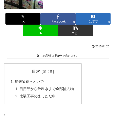
X
Facebook
はてブ
0
0
LINE
コピー
2015.04.25
この記事は
約2分
で読めます。
目次
舶来物寄っといで
日用品から飲料水まで全部輸入物
改装工事のまっただ中