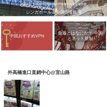
VPNやシンガポール＆中国のIT情報やお役立ち情報
シンガポール＆中国IT情報局
金盾とはなにか？-中国
中国おすすめVPN
とネット規制
VPNが遅いのは、通信
インフラのパンク？
外高橋進口直銷中心@宜山路
中国