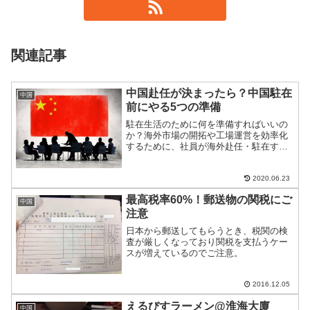
関連記事
中国赴任が決まったら？中国駐在
中国
前にやる5つの準備
駐在生活のために何を準備すればいいの
か？海外市場の開拓や工場運営を効率化
するために、社員が海外赴任・駐在する
機会は以前よりも増えている。数ある海
外の中でも、中国はネガティブな報道が
多いために不安を抱く人は多いようだ。
2020.06.23
私の赴任体験から、駐在前...
最高税率60%！郵送物の関税にご
中国
注意
日本から郵送してもらうとき、税関の検
査が厳しくなっており関税を支払うケー
スが増えているのでご注意。
2016.12.05
えるびすラーメン@淮海大廈
中国