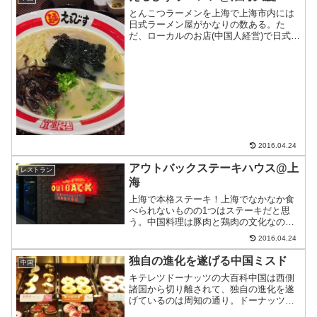
とんこつラーメンを上海で上海市内には
日式ラーメン屋がかなりの数ある。た
だ、ローカルのお店(中国人経営)で日式と
うたっているのは概ね中国式日本風ラー
メン。写真につられて食べてみると、が
っかりすること請け合い。日本と同じ味
を求めるならこのお店は...
2016.04.24
アウトバックステーキハウス@上
レストラン
海
上海で本格ステーキ！上海でなかなか食
べられないものの1つはステーキだと思
う。中国料理は豚肉と鶏肉の文化なの
で、あまり牛肉を食べない。そのせい
2016.04.24
か、ステーキを食べる人は日本と比べる
とまだ少数。そんな中国でおいしいステ
独自の進化を遂げる中国ミスド
中国
ーキを食べられるところをご紹...
キテレツドーナッツの大百科中国は西側
諸国から切り離されて、独自の進化を遂
げているのは周知の通り。ドーナッツも
また同じで、中国独自で歩んでいるのだ