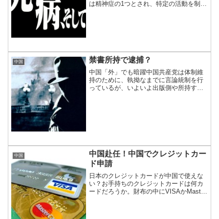
は精神症の1つとされ、特定の活動を制限
された場合に発症する疾患だ。上海にお
いてその治療は困難とされてきたが、ふ
さわしいクリニックを見つけたのでご紹
介。
禁書所持で逮捕？
中国
中国「外」でも暗躍中国共産党は体制維
持のために、執拗なまでに言論統制を行
っているが、いよいよ出版側や所持する
側にも及んできた。
中国赴任！中国でクレジットカー
中国
ド申請
日本のクレジットカードが中国で使えな
い？お手持ちのクレジットカードは何カ
ードだろうか。財布の中にVISAかMaster
カードのどちらかは入っているだろう。
それらメジャーなクレジットカードが
は、中国でまともに使えない。そこで現