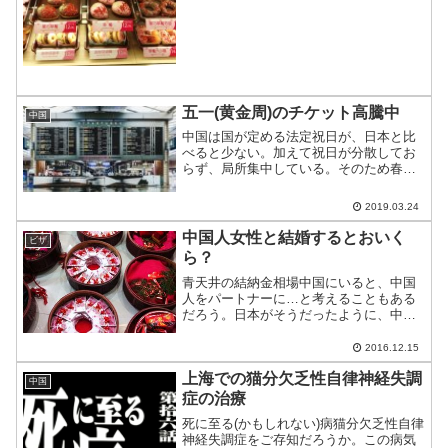
が、それはどうよ？というお話。
五一(黄金周)のチケット高騰中
中国
中国は国が定める法定祝日が、日本と比
べると少ない。加えて祝日が分散してお
らず、局所集中している。そのため春節
のような長期休暇の前後は、民族大移動
が起きる。今年のゴールデンウイークも
2019.03.24
同じようにてんやわんやになりそうだ。
中国人女性と結婚するとおいく
ビザ
ら？
青天井の結納金相場中国にいると、中国
人をパートナーに…と考えることもある
だろう。日本がそうだったように、中国
にも結納金がある。その相場をご存知だ
ろうか？
2016.12.15
上海での猫分欠乏性自律神経失調
中国
症の治療
死に至る(かもしれない)病猫分欠乏性自律
神経失調症をご存知だろうか。この病気