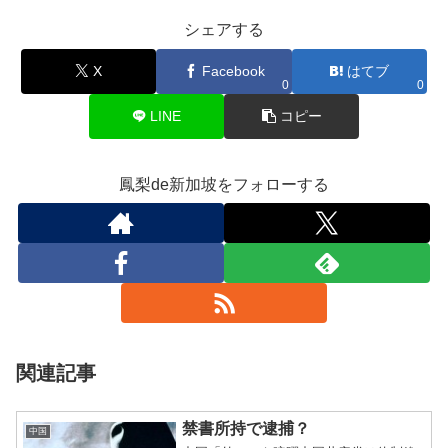
シェアする
X
Facebook
はてブ
0
0
LINE
コピー
鳳梨de新加坡をフォローする
関連記事
禁書所持で逮捕？
中国