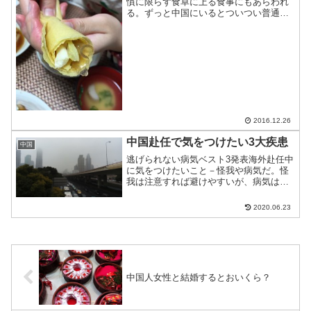
慣に限らず食卓に上る食事にもあらわれ
る。ずっと中国にいるとついつい普通に
なって見過ごしそうなものをご紹介。
2016.12.26
中国赴任で気をつけたい3大疾患
中国
逃げられない病気ベスト3発表海外赴任中
に気をつけたいこと－怪我や病気だ。怪
我は注意すれば避けやすいが、病気は習
慣と結びつくものなので難しい。中国で
特に気をつけたい3つの病気を紹介。
2020.06.23
中国人女性と結婚するとおいくら？