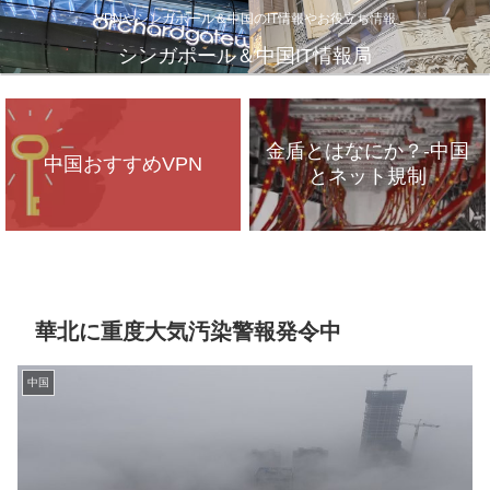
VPNやシンガポール＆中国のIT情報やお役立ち情報
シンガポール＆中国IT情報局
金盾とはなにか？-中国
中国おすすめVPN
とネット規制
VPNが遅いのは、通信
インフラのパンク？
華北に重度大気汚染警報発令中
中国