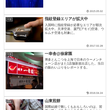
は、固定の光やAD...
2015.05.02
指紋登録エリアが拡大中
中国
入国時に指紋登録が必要なエリアが順次
拡大中。天津空港、厦門(アモイ)空港、ウ
ルムチ空港も対象に。
2017.02.28
一幸舎@徐家匯
中国
博多とんこつを上海で日本のラーメンチ
ェーン店がまた1店舗新規出店した。当日
の賑わいぶりをレポートする。
2016.04.24
山東煎餅
中国
国際結婚で難しくもおもしろいのは、習