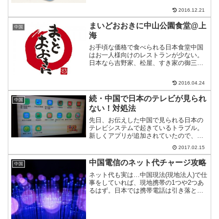
だ。
2016.12.21
まいどおおきに中山公園食堂@上
中国
海
お手頃な価格で食べられる日本食堂中国
はお一人様向けのレストランが少ない。
日本なら吉野家、松屋、すき家の御三家
にカツ屋やなか卯など単身者向けレスト
ランがとかくない。まいどおおきに食堂
2016.04.24
は、上海に単身赴任や出張来る人にとて
も便利な存在なのでご紹介...
続・中国で日本のテレビが見られ
中国
ない！対処法
先日、お伝えした中国で見られる日本の
テレビシステムで起きているトラブル。
新しくアプリが追加されていたので、取
り上げる。
2017.02.15
中国電信のネット代チャージ攻略
中国
ネット代も実は…中国現法(現地法人)で仕
事をしていれば、現地携帯の1つや2つあ
るはず。日本では携帯電話は引き落とし
が一般。しかし、中国ではチャージ式が
メイン。中国語がわからなくても、チャ
ージして使える人も多いことだろう。で