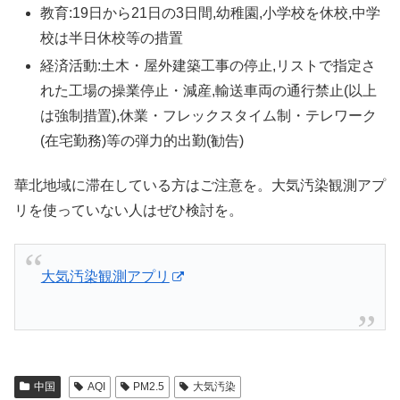
教育:19日から21日の3日間,幼稚園,小学校を休校,中学
校は半日休校等の措置
経済活動:土木・屋外建築工事の停止,リストで指定さ
れた工場の操業停止・減産,輸送車両の通行禁止(以上
は強制措置),休業・フレックスタイム制・テレワーク
(在宅勤務)等の弾力的出勤(勧告)
華北地域に滞在している方はご注意を。大気汚染観測アプ
リを使っていない人はぜひ検討を。
大気汚染観測アプリ
中国
AQI
PM2.5
大気汚染