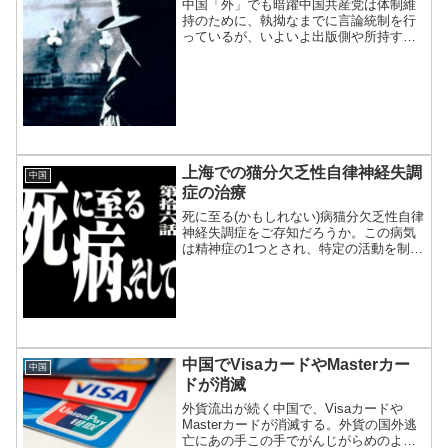
中国「外」でも暗躍中国共産党は体制維
持のために、執拗なまでに言論統制を行
っているが、いよいよ出版側や所持する
側にも及んできた。
上海での猫分欠乏性自律神経失調
中国
症の治療
死に至る(かもしれない)病猫分欠乏性自律
神経失調症をご存知だろうか。この病気
は精神症の1つとされ、特定の活動を制限
された場合に発症する疾患だ。上海にお
いてその治療は困難とされてきたが、ふ
さわしいクリニックを見つけたのでご紹
介。
中国でVisaカードやMasterカー
中国
ドが消滅
外貨流出が続く中国で、Visaカードや
Masterカードが消滅する。外貨の国外逃
亡にあの手この手でがんじがらめのよう