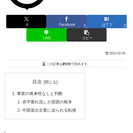
X
Facebook
はてブ
0
3
LINE
コピー
2015.02.05
この記事は
約3分
で読めます。
目次
事業の将来性なしと判断
赤字垂れ流しが原因の根本
中国進出企業に迫られる転換