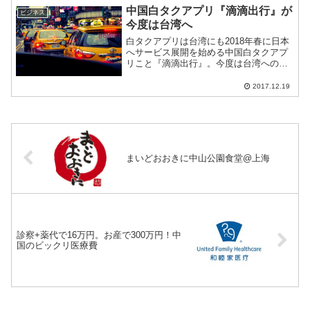
中国白タクアプリ『滴滴出行』が
ビジネス
今度は台湾へ
白タクアプリは台湾にも2018年春に日本
へサービス展開を始める中国白タクアプ
リこと『滴滴出行』。今度は台湾への進
出を始めるようで運転手の募集を開始し
ている。サービスへの注目は高いが、ど
2017.12.19
うなるのだろうか？
まいどおおきに中山公園食堂@上海
診察+薬代で16万円。お産で300万円！中
国のビックリ医療費