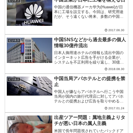
ビジネス
中国の通信機器メーカ华为(Huawei)が日
本に工場を設立する。今回は、研究用途
だが、そう遠くない将来、多数の中国企
業が日本に続々と生産拠点を作る日は近
いのではないか？
2017.06.30
中国SNSなどから過去最多の個人
ビジネス
情報30億件流出
日本人御用達ホテルの情報も流出中国の
インターネット広告を手がける企業が、
システムを不正利用を繰り返し、30億件
近い個人情報を販売していたとして警察
2018.08.30
当局が捜査に乗り出している。アカウン
トを共通して使える利便性が裏目に出
中国当局アパホテルとの提携を禁
ビジネス
た、過去最大規模の個人情...
止
中国人が嫌ならアパホテルへ行こう中国
当局が国内の旅行代理店に対してアパホ
テルとの提携および広告を取りやめるよ
うに発言。日本に戻る予定の方は、中国
2017.01.24
フリーのアパホテルに宿泊するのはいか
がだろうか。
出産ツアー問題：属地主義よりタ
ビザ
チが悪い日本の属人主義
米国で長年問題視されていたバックドア