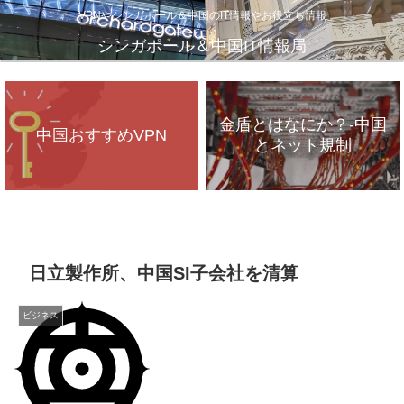
VPNやシンガポール＆中国のIT情報やお役立ち情報
シンガポール＆中国IT情報局
金盾とはなにか？-中国
中国おすすめVPN
とネット規制
VPNが遅いのは、通信
インフラのパンク？
日立製作所、中国SI子会社を清算
ビジネス