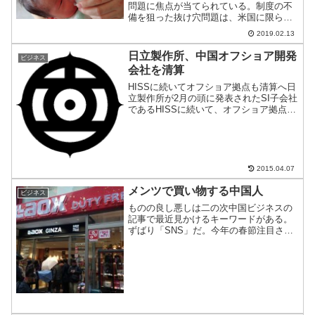
問題に焦点が当てられている。制度の不
備を狙った抜け穴問題は、米国に限らず
日本にもある。国籍をターゲットにした
2019.02.13
この問題は、むしろ、罰則のゆるい日本
のほうがタチ悪い。
日立製作所、中国オフショア開発
ビジネス
会社を清算
HISSに続いてオフショア拠点も清算へ日
立製作所が2月の頭に発表されたSI子会社
であるHISSに続いて、オフショア拠点も
精算される見通しとなった。もともと年
間10%近い人件費とオフィスコストに加
えて、円安がトドメを刺した結果になっ
たようだ。
2015.04.07
メンツで買い物する中国人
ビジネス
ものの良し悪しは二の次中国ビジネスの
記事で最近見かけるキーワードがある。
ずばり「SNS」だ。今年の春節注目され
た「爆買い」の火付け役としてみている
のだ。ただ、中国における口コミは、そ
れほど影響力があるのだろうか？