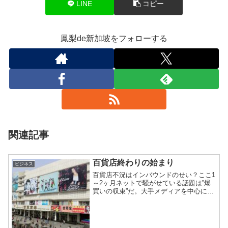
LINE
コピー
鳳梨de新加坡をフォローする
関連記事
百貨店終わりの始まり
ビジネス
百貨店不況はインバウンドのせい？ここ1
～2ヶ月ネットで騒がせている話題は”爆
買いの収束”だ。大手メディアを中心に爆
買いの終焉が、あたかも小売に大打撃を
与えているような報道している。