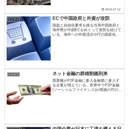
2016.07.12
ECで中国政府と外資が攻防
ビジネス
国益と自由化要求を操る当局中国政府と
海外勢が中国ECをめぐって攻防を続けて
いる。海外への外貨流出やITの国産化推
進したい政府と自由化を求めて海外およ
び中国国内で乗り込んでくる外資の間で
駆け引き活発化。中国は金盾を使って取
り込みを図るようだ。
ネット金融の群雄割拠到来
ビジネス
異業種がP2P金融に参入金融業に参入す
る企業が増えている。世界中でP2P金融
(ソーシャルファイナンス)が雨後の竹の子
のようにニョキニョキと立ち上がる。中
国では花火業者がこの業界に参入するな
ど異種格闘技戦の様相を呈している。
中国企業が日本に工場を構える日