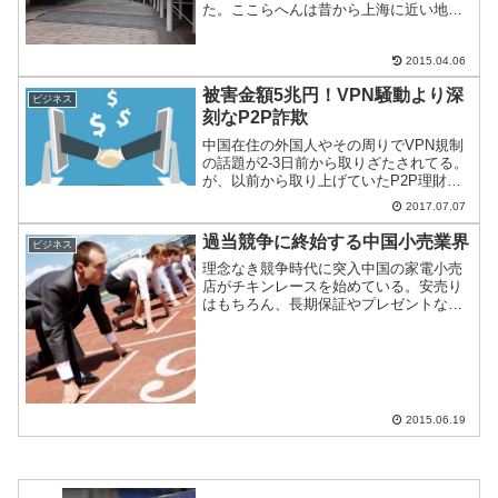
た。ここらへんは昔から上海に近い地理
を活かして、外資筆頭に一大生産拠点と
して栄えてきた。日本人も多い地域で、
観光スポットでもある。そんな蘇州のと
2015.04.06
ある工業地区の付近にとて...
被害金額5兆円！VPN騒動より深
ビジネス
刻なP2P詐欺
中国在住の外国人やその周りでVPN規制
の話題が2-3日前から取りざたされてる。
が、以前から取り上げていたP2P理財
で、巨額な詐欺事件があがっているので
2017.07.07
こちらもあわせて紹介。
過当競争に終始する中国小売業界
ビジネス
理念なき競争時代に突入中国の家電小売
店がチキンレースを始めている。安売り
はもちろん、長期保証やプレゼントなど
あの手この手で消費者を誘っている。日
本同様に売り場面積の拡大、種類の増大
とコストがうなぎのぼりだが、店舗には
人影がそもそもない。過当...
2015.06.19