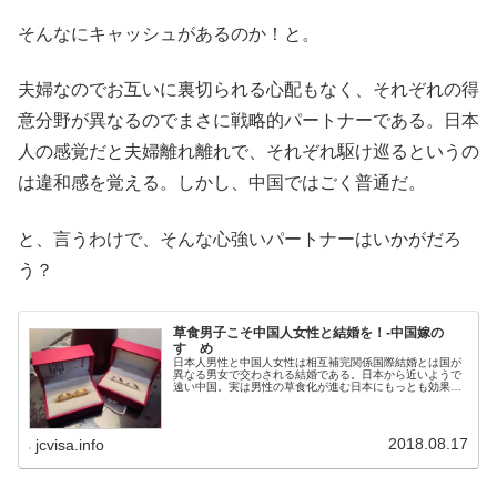
そんなにキャッシュがあるのか！と。
夫婦なのでお互いに裏切られる心配もなく、それぞれの得
意分野が異なるのでまさに戦略的パートナーである。日本
人の感覚だと夫婦離れ離れで、それぞれ駆け巡るというの
は違和感を覚える。しかし、中国ではごく普通だ。
と、言うわけで、そんな心強いパートナーはいかがだろ
う？
草食男子こそ中国人女性と結婚を！-中国嫁の
すゝめ
日本人男性と中国人女性は相互補完関係国際結婚とは国が
異なる男女で交わされる結婚である。日本から近いようで
遠い中国。実は男性の草食化が進む日本にもっとも効果的
なのは、その中国人女性との国際結婚なのだ。なぜおすす
めなのか？をご紹介。
2018.08.17
jcvisa.info