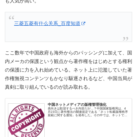
も人気が高い。
三菱五菱有什么关系_百度知道
ここ数年で中国政府も海外からのパッシングに加えて、国
内メーカの保護という観点から著作権をはじめとする権利
の保護に力を入れ始めている。ネット上に氾濫していた著
作権無視コンテンツもかなり駆逐されるなど、中国当局が
真剣に取り組んでいるのが読み取れる。
中国ネットメディアの版権管理強化
表向きは歓迎するべき内容だが…？中国国家版権局は、4
月23日に著作権法の關連規定である「ネット転載版権秩序
規範に関する通知」を発布した。その中では、ネットでの
転載は、転載元の許諾と報酬を払う必要があるとしてい
る。表向き、著作権管理の強化と見...