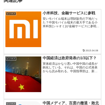
関連記事
小米科技、金融サービスに参戦
ビジネス
安いモバイル端末は理財販売の下地だっ
た？中国モバイル端末の最大手である小
米科技(シャオミ)が金融サービスに参戦を
表明。モバイルで理財サービスを扱って
いるアリババやテンセントに殴りこみを
かけた模様。異業種への参戦は、中国で
は珍しくないが意外だ...
2015.04.08
中国経済は政府発表の1/3以下？
ビジネス
実体経済はかなり悪い中国中国の成長が
鈍化している。それは、中国の公式発表
からも読み取れる。中国指導部は、新常
態として容認しているが、実体経済はそ
れよりも悪いのではないか？という噂が
後を絶たない。経済指數をみると、実は
政府発表の50%以下なの...
中国メディア、百度の撤退・敗北
ビジネス