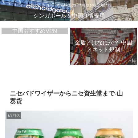
VPNやシンガポール＆中国のIT情報やお役立ち情報
シンガポール＆中国IT情報局
中国おすすめVPN
金盾とはなにか？-中国
とネット規制
VPNが遅いのは、通信
インフラのパンク？
ニセバドワイザーからニセ資生堂まで-山
寨货
ビジネス