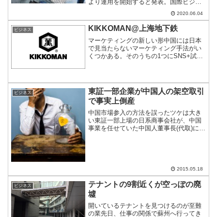
より運用を開始すると発表。国際ビジネ
スも再開へと動き出した。
2020.06.04
KIKKOMAN@上海地下鉄
ビジネス
マーケティングの新しい形中国には日本
で見当たらないマーケティング手法がい
くつかある。そのうちの1つにSNS+試供
品提供を自動化したモデルがある。国土
が広く、モバイル端末普及率が都市部で
90％という中国ならではの手法なので、
ご紹介。
東証一部企業が中国人の架空取引
ビジネス
で事実上倒産
中国市場参入の方法を誤ったツケは大き
い東証一部上場の日系商事会社が、中国
事業を任せていた中国人董事長(代取)によ
る大量の架空取引で事実上倒産した。ス
ポンサーは見つかったので民事再生の方
向だが、通年経常利益の17年分という巨
額の特別損失を計上...
2015.05.18
テナントの9割近くが空っぽの廃
ビジネス
墟
開いているテナントを見つけるのが至難
の業先日、仕事の関係で蘇州へ行ってき