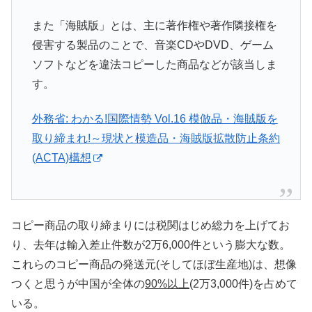
また「海賊版」とは、主に著作権や著作隣接権を
侵害する製品のことで、音楽CDやDVD、ゲーム
ソフトなどを違法コピーした商品などが該当しま
す。
外務省: わかる!国際情勢 Vol.16 模倣品・海賊版を
取り締まれ!～現状と模造品・海賊版拡散防止条約
(ACTA)構想
コピー商品の取り締まりには税関はじめ総力を上げてお
り、去年は輸入差止件数が2万6,000件という膨大な数。
これらのコピー商品の発送元(そしてほぼ生産地)は、想像
つくと思うが中国が全体の
90%以上
(2万3,000件)を占めて
いる。