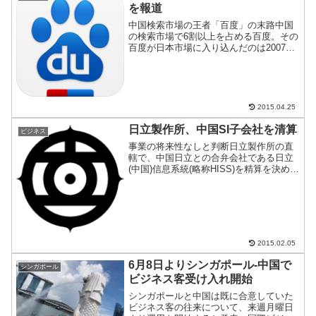
を報道
中国検索市場の王者「百度」の末路中国
の検索市場で6割以上を占める百度。その
百度が日本市場に入り込んだのは2007
年。今年に入って活動停止していたが、
中国のメディアが敗北と報道している。
その原因は？
2015.04.25
日立製作所、中国SI子会社を清算
ビジネス
事業の将来性なしと判断日立製作所の直
轄で、中国日立との合弁会社である日立
(中国)信息系統(略称HISS)を精算を決めた
と報道が出ている(ソース元：BCN
Weekly China Report 2015.2.4)。この会
社は、日立中国の配下...
2015.02.05
6月8日よりシンガポール-中国で
シンガポール
ビジネス客受け入れ開始
シンガポールと中国は既に合意していた
ビジネス客の往来について、来週月曜日