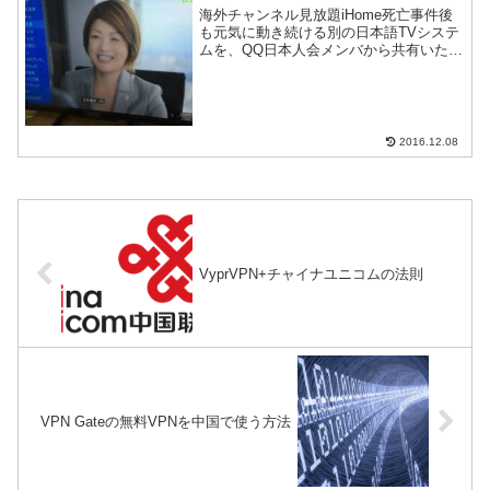
海外チャンネル見放題iHome死亡事件後
も元気に動き続ける別の日本語TVシステ
ムを、QQ日本人会メンバから共有いただ
いたのでご紹介。
2016.12.08
VyprVPN+チャイナユニコムの法則
VPN Gateの無料VPNを中国で使う方法