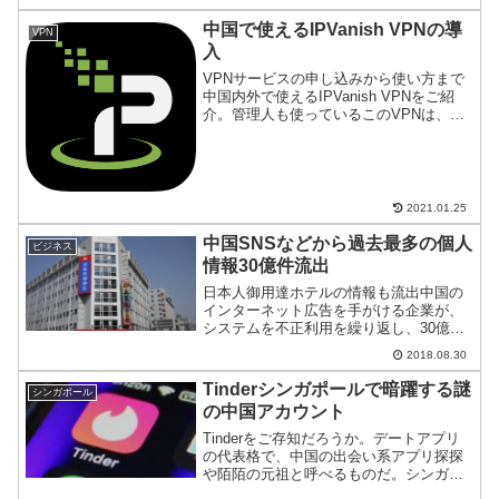
中国で使えるIPVanish VPNの導
VPN
入
VPNサービスの申し込みから使い方まで
中国内外で使えるIPVanish VPNをご紹
介。管理人も使っているこのVPNは、
P2Pトラフィック無制限という使い放題
サービス。VPN別の速度ランキングで常
にトップ3に入る実力派だ。中国のネット
規制回...
2021.01.25
中国SNSなどから過去最多の個人
ビジネス
情報30億件流出
日本人御用達ホテルの情報も流出中国の
インターネット広告を手がける企業が、
システムを不正利用を繰り返し、30億件
近い個人情報を販売していたとして警察
2018.08.30
当局が捜査に乗り出している。アカウン
トを共通して使える利便性が裏目に出
Tinderシンガポールで暗躍する謎
シンガポール
た、過去最大規模の個人情...
の中国アカウント
Tinderをご存知だろうか。デートアプリ
の代表格で、中国の出会い系アプリ探探
や陌陌の元祖と呼べるものだ。シンガポ
ールでTinderを使うと高確率で中国系ア