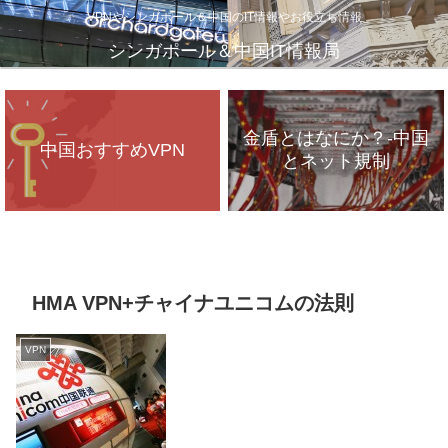
VPNやシンガポール＆中国のIT情報やお役立ち情報
シンガポール＆中国IT情報局
金盾とはなにか？-中国
中国おすすめVPN
とネット規制
VPNが遅いのは、通信
インフラのパンク？
HMA VPN+チャイナユニコムの法則
VPN