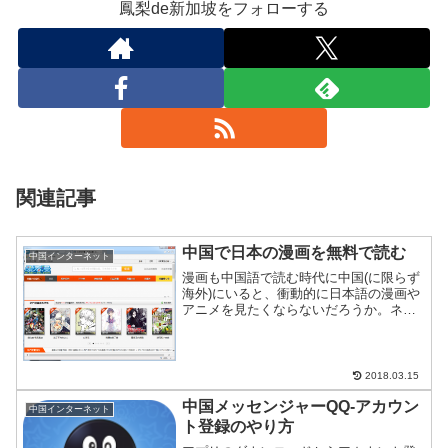
鳳梨de新加坡をフォローする
関連記事
中国で日本の漫画を無料で読む
中国インターネット
漫画も中国語で読む時代に中国(に限らず
海外)にいると、衝動的に日本語の漫画や
アニメを見たくならないだろうか。ネッ
トが不便なところだと余計に読みたくな
るのが人間の性である。そんなとき、ど
うしたらいいのか？クレカ決済できない
よ！というときでも使...
2018.03.15
中国メッセンジャーQQ-アカウン
中国インターネット
ト登録のやり方