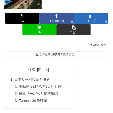
X
Facebook
はてブ
0
0
LINE
コピー
2016.03.25
この記事は
約2分
で読めます。
目次
日本サーバ接続も快適
実効速度は他VPNよりも速い
日本サーバへも接続確認
Twitterも動作確認