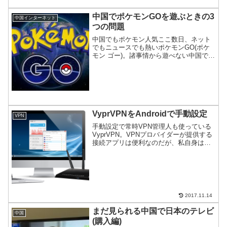
カウントに遭遇するのでご紹介。
中国でポケモンGOを遊ぶときの3
中国インターネット
つの問題
中国でもポケモン人気ここ数日、ネット
でもニュースでも熱いポケモンGO(ポケ
モン ゴー)。諸事情から遊べない中国でど
うやったら遊べるのかを紹介。
VyprVPNをAndroidで手動設定
VPN
手動設定で常時VPN管理人も使っている
VyprVPN。VPNプロバイダーが提供する
接続アプリは便利なのだが、私自身は普
段利用しない。Androidの標準機能で細か
い設定をした上で、VPNを常時接続して
いるためだ。今回は、どう設定するのか
をご...
2017.11.14
まだ見られる中国で日本のテレビ
中国
(購入編)