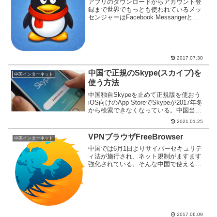
アプリのダウンロードからアカウント登
録まで世界でもっとも使われているメッ
センジャーはFacebook Messangerと
Skype。しかし、中国ではどちらのアプ
リもあまり知られていない。その代わ
り、中国には国産メッセンジャーである
テンセン...
2017.07.30
中国で正規のSkype(スカイプ)を
中国インターネット
使う方法
中国独自Skypeを止めて正規版を使おう
iOS向けのApp StoreでSkypeが2017年冬
から検索できなくなっている。中国当局
の指摘で非表示になっており米アップル
2021.01.25
も認めた。Skypeには中国当局が監視で
きる中国版があるのだが、監視機能...
VPNブラウザFreeBrowser
中国インターネット
中国では6月1日よりサイバーセキュリテ
ィ法が施行され、ネット規制がますます
強化されている。そんな中国で使える
VPN機能付きブラウザがリリースされた
のでご紹介。
2017.06.09