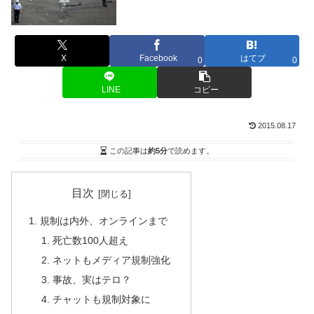
X
Facebook
はてブ
0
0
LINE
コピー
2015.08.17
この記事は
約5分
で読めます。
目次
規制は内外、オンラインまで
死亡数100人超え
ネットもメディア規制強化
事故、実はテロ？
チャットも規制対象に