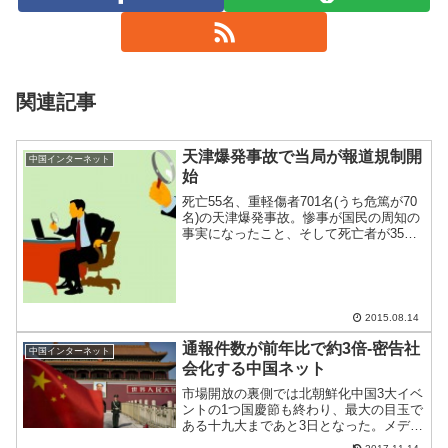
関連記事
天津爆発事故で当局が報道規制開
中国インターネット
始
死亡55名、重軽傷者701名(うち危篤が70
名)の天津爆発事故。惨事が国民の周知の
事実になったこと、そして死亡者が35名
の壁を超えたため、報道規制の対象とな
った模様。中国天津市で起きた大規模爆
発で、中国の宣伝当局が13日、国内の報
道機関に対...
2015.08.14
通報件数が前年比で約3倍-密告社
中国インターネット
会化する中国ネット
市場開放の裏側では北朝鮮化中国3大イベ
ントの1つ国慶節も終わり、最大の目玉で
ある十九大まであと3日となった。メディ
アは共産党の成果を誇張する自画自賛だ