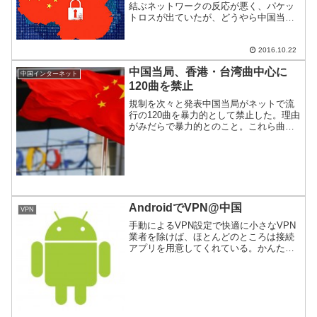
結ぶネットワークの反応が悪く、パケッ
トロスが出ていたが、どうやら中国当局
によるVPN掃討作戦が原因だったよう
だ。
2016.10.22
中国当局、香港・台湾曲中心に
中国インターネット
120曲を禁止
規制を次々と発表中国当局がネットで流
行の120曲を暴力的として禁止した。理由
がみだらで暴力的とのこと。これら曲を
公開している場合、ネット上から削除し
ないとサイト管理者を厳重に取り締まる
としている。当局の規制は暴走気味であ
る。
AndroidでVPN@中国
VPN
手動によるVPN設定で快適に小さなVPN
業者を除けば、ほとんどのところは接続
アプリを用意してくれている。かんたん
な反面、デメリットも実はある。例え
ば、動作がもっさりしているところだ。
そこで、手動で設定するメリットと方法
をご紹介。