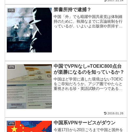
2017.11.14
らけだが、華やかな報道の裏で密告社会
が刻々とすすんでいるようだ。
禁書所持で逮捕？
中国
中国「外」でも暗躍中国共産党は体制維
持のために、執拗なまでに言論統制を行
っているが、いよいよ出版側や所持する
側にも及んできた。
中国でVPNなし=TOEIC800点台
VPN
が楽勝になるのを知っているか？
中国ほど学習に適した環境はないTOEIC
をご存知だろうか。アジア圏でやたらと
重視される珍・英語試験の一つである。
中国でこの試験勉強をしてみて、中国ほ
ど学習に最適な環境はないと確信に至っ
たので共有する。
2016.01.26
中国系VPNサービスがダウン
VPN
今週17日から20日ごろまで中国と国外を