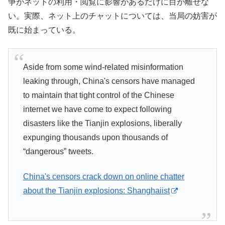
争がネットの利用・閲覧に影響があるだけに目が離せな
い。実際、ネット上のチャットについては、当局の妨害が
既に始まっている。
Aside from some wind-related misinformation
leaking through, China's censors have managed
to maintain that tight control of the Chinese
internet we have come to expect following
disasters like the Tianjin explosions, liberally
expunging thousands upon thousands of
“dangerous” tweets.
China's censors crack down on online chatter
about the Tianjin explosions: Shanghaiist