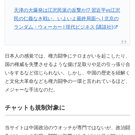
天津の大爆発は江沢民派の反撃か!? 習近平vs江沢
民の仁義なき戦い、いよいよ最終局面へ | 北京の
ランダム・ウォーカー | 現代ビジネス [講談社]
日本人の感覚では、権力闘争にテロまがいを起こしたり、
国の権威を失墜させるような揚げ足取りや足の引っ張り合
いをするなど信じられない。しかし、中国の歴史を紐解く
と文化大革命なども権力闘争の一環と言われているほど、
メジャーな手法なのだ。
チャットも規制対象に
当サイトは中国政治のウオッチが専門ではないが、政治闘