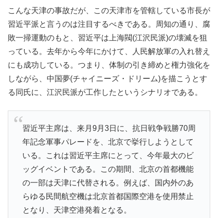
こんな天津の事故だが、この天津市を管轄している市長が
習近平派と言うのは注目するべきである。周知の通り、腐
敗一掃運動のもと、習近平は上海閥(江沢民派)の壊滅を狙
っている。去年から今年にかけて、人民解放軍の入れ替え
にも成功している。つまり、体制の引き締めと権力強化を
しながら、中国夢(チャイニーズ・ドリーム)を描こうとす
る同氏に、江沢民派が工作したというシナリオである。
習近平主席は、来月9月3日に、抗日戦争戦勝70周
年記念軍事パレードを、北京で挙行しようとして
いる。これは習近平主席にとって、今年最大のビ
ッグイベントである。この期間、北京の首都機能
の一部は天津に代替される。例えば、国内外のあ
らゆる民間航空機は北京首都国際空港を使用禁止
となり、天津空港発着となる。