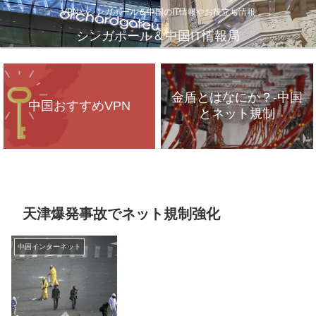
VPNやシンガポール＆中国のIT情報やお役立ち情報
シンガポール＆中国IT情報局
金盾とはなにか？-中国
中国おすすめVPN
とネット規制
VPNが遅いのは、通信
インフラのパンク？
天津爆発事故でネット規制強化
中国インターネット