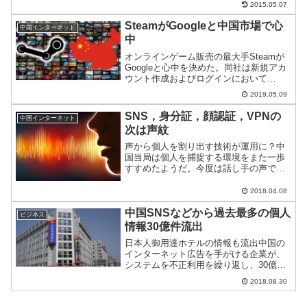
2015.05.07
SteamがGoogleと中国市場で心
中国インターネット
中
オンラインゲーム販売の最大手Steamが
Googleと心中を決めた。同社は新規アカ
ウント作成およびログインにおいて
Googleが提供するreCAPTCHAを導入、
2019.05.09
中国ユーザが阿鼻叫喚となっている。
SNS，身分証，顔認証，VPNの
中国インターネット
次は声紋
声から個人を割り出す技術が運用に？中
国当局は個人を捕捉する環境をまた一歩
すすめたようだ。今度は話し手の声で個
人を特定する技術の運用に着手した。携
帯はもちろん、SNSアプリなどでアカウ
2018.04.08
ントを借りて話をしても身バレするの
中国SNSなどから過去最多の個人
だ。なにをどうやっても特...
ビジネス
情報30億件流出
日本人御用達ホテルの情報も流出中国の
インターネット広告を手がける企業が、
システムを不正利用を繰り返し、30億件
近い個人情報を販売していたとして警察
2018.08.30
当局が捜査に乗り出している。アカウン
トを共通して使える利便性が裏目に出