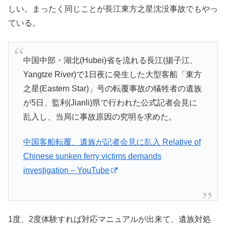
しい。まったく同じことが長江東方之星沈没事故でもやっ
ている。
中国中部・湖北(Hubei)省を流れる長江(揚子江、
Yangtze River)で1日夜に発生した大型客船「東方
之星(Eastern Star)」号の転覆事故の犠牲者の遺族
が5日、監利(Jianli)県で行われた公­式記者会見に
乱入し、当局に事故原因の究明を求めた。
中国客船転覆、遺族が記者会見に乱入 Relative of
Chinese sunken ferry victims demands
investigation – YouTube
1度、2度体験すれば対応マニュアルが出来て、遺族対処