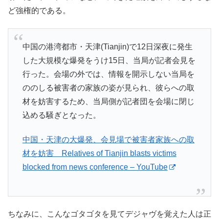
ど強権的である。
中国の港湾都市・天津(Tianjin)で12日深夜に発生
した大規模な爆発をうけ1­5日、当局が記者会見を
行った。会場の外では、情報を開示しない当局を
ののしる被害者­の家族の姿が見られ、彼らへの取
材を妨害するため、当局側が記者団を会場に閉じ
込める­騒ぎとなった。
中国・天津の大爆発、会見場で被害者家族への取
材を妨害 Relatives of Tianjin blasts victims
blocked from news conference – YouTube
ちなみに、こんなゴタゴタを見てデジャヴを覚えた人は正