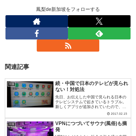
鳳梨de新加坡をフォローする
関連記事
続・中国で日本のテレビが見られ
中国
ない！対処法
先日、お伝えした中国で見られる日本の
テレビシステムで起きているトラブル。
新しくアプリが追加されていたので、取
り上げる。
2017.02.15
VPNにつづいてサウナ(風俗)も摘
中国
発