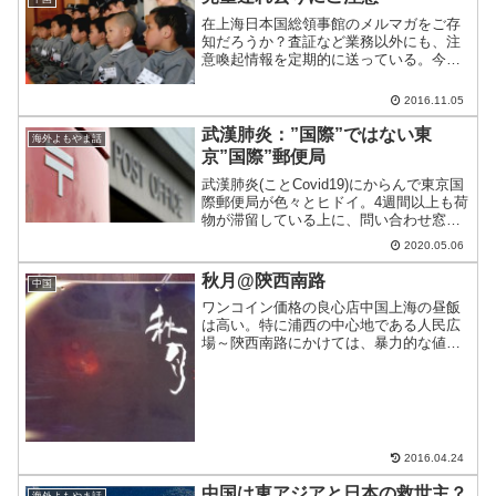
在上海日本国総領事館のメルマガをご存
知だろうか？査証など業務以外にも、注
意喚起情報を定期的に送っている。今日
のメルマガでは、不審者への注意を発信
している。
2016.11.05
武漢肺炎：”国際”ではない東
海外よもやま話
京”国際”郵便局
武漢肺炎(ことCovid19)にからんで東京国
際郵便局が色々とヒドイ。4週間以上も荷
物が滞留している上に、問い合わせ窓口
が”国際”じゃない。
2020.05.06
秋月@陝西南路
中国
ワンコイン価格の良心店中国上海の昼飯
は高い。特に浦西の中心地である人民広
場～陝西南路にかけては、暴力的な値段
だ。まともなレストランで昼食を取る
と、40RMB前後するが、20RMBからラン
チを提供するお店を見つけたのでご紹
介。
2016.04.24
中国は東アジアと日本の救世主？
海外よもやま話