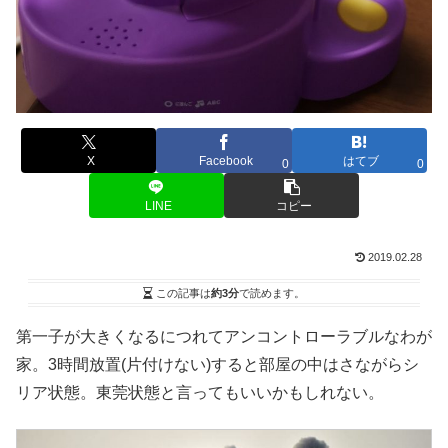
X
Facebook
はてブ
0
0
LINE
コピー
2019.02.28
この記事は
約3分
で読めます。
第一子が大きくなるにつれてアンコントローラブルなわが
家。3時間放置(片付けない)すると部屋の中はさながらシ
リア状態。東莞状態と言ってもいいかもしれない。