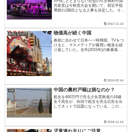
VPNにとどまらない社会の引き締め中国
共産党は今秋党大会を開いて、習近平指
導部の2期目となる人事を決定した。その
党大会に備えて今春からVPNを非合法
化、言論統制を強化した。それに続き、8
月末から風紀取り締まりも本格化した。
2017.11.13
一連の流れを追って...
物価高が続く中国
海外よもやま話
春節に合わせて日本へ一時帰国。TVをつ
けると、マスメディアが爆買い報道を繰
り返していた。去年(2015年)の株暴落を
受けて、なくなるのでは？という不安を
よそに、どこへ行っても中国人旅行客が
いて、大量にものを買い込んでいた。品
質の高さや中国人...
2016.02.14
中国の農村戸籍は損なのか？
中国
処女を400万円で売る少女雲南省の18歳
女子高生が、街頭で処女を売る広告を出
してネットで話題になっている。この少
女の身に何が起きたのか？
2016.11.14
児童連れ去りにご注意
中国