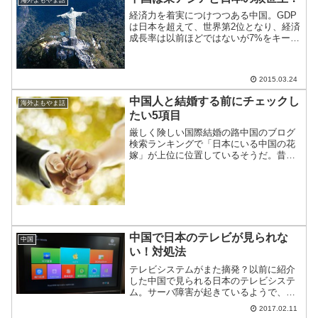
経済力を着実につけつつある中国。GDP
は日本を超えて、世界第2位となり、経済
成長率は以前ほどではないが7%をキープ
している。統計はかなり眉唾ではある
が、対外交渉が強気になり、海外派兵に
本腰を入れてきているのは、その証拠。
2015.03.24
そんな中国は、もしか...
中国人と結婚する前にチェックし
海外よもやま話
たい5項目
厳しく険しい国際結婚の路中国のブログ
検索ランキングで「日本にいる中国の花
嫁」が上位に位置しているそうだ。昔に
比べて一般化してきた国際結婚だが、そ
の4割強が遅かれ早かれ破綻している。国
際結婚の道のりは楽ではなさそうだ。
中国で日本のテレビが見られな
中国
い！対処法
テレビシステムがまた摘発？以前に紹介
した中国で見られる日本のテレビシステ
ム。サーバ障害が起きているようで、昨
日の夜から接続が悪くなっている。対処
2017.02.11
法を聞いたのでご紹介。