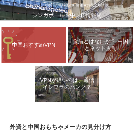
VPNやシンガポール＆中国のIT情報やお役立ち情報
シンガポール＆中国IT情報局
金盾とはなにか？-中国
中国おすすめVPN
とネット規制
VPNが遅いのは、通信
インフラのパンク？
外資と中国おもちゃメーカの見分け方