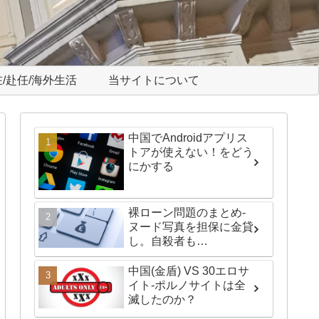
/赴任/海外生活
当サイトについて
中国でAndroidアプリス
トアが使えない！をどう
にかする
裸ローン問題のまとめ-
ヌード写真を担保に金貸
し。自殺者も…
中国(金盾) VS 30エロサ
イト-ポルノサイトは全
滅したのか？