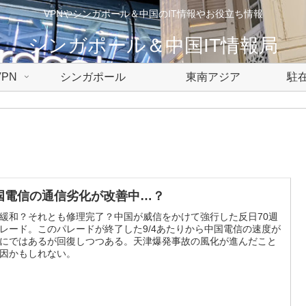
VPNやシンガポール＆中国のIT情報やお役立ち情報
シンガポール＆中国IT情報局
PN
シンガポール
東南アジア
駐在
国電信の通信劣化が改善中…？
緩和？それとも修理完了？中国が威信をかけて強行した反日70週
レード。このパレードが終了した9/4あたりから中国電信の速度が
にではあるが回復しつつある。天津爆発事故の風化が進んだこと
因かもしれない。