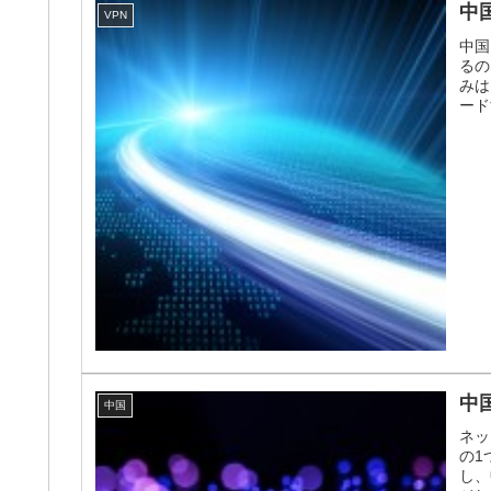
中
VPN
中国
るの
みは
ード
中
中国
ネッ
の1
し、