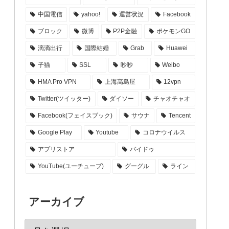
中国電信
yahoo!
運営状況
Facebook
ブロック
微博
P2P金融
ポケモンGO
滴滴出行
国際結婚
Grab
Huawei
子猫
SSL
吵吵
Weibo
HMA Pro VPN
上海高島屋
12vpn
Twitter(ツイッター)
ダイソー
チャオチャオ
Facebook(フェイスブック)
サウナ
Tencent
Google Play
Youtube
コロナウイルス
アプリストア
バイドゥ
YouTube(ユーチューブ)
グーグル
ライン
アーカイブ