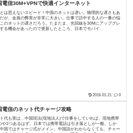
国電信30M+VPNで快適インターネット
とは思えないスピード！中国のネットは遅い。物理的な遅さもあ
だが、金盾の弊害が非常に大きい。仕事で訪中する人の一番の悩
このネットの遅さだろう。たまたま、光回線を30Mにアップグレ
する機会があったので更新したところ、日本でモバイ...
2016.01.21
0
国電信のネット代チャージ攻略
ト代も実は…中国現法(現地法人)で仕事をしていれば、現地携帯
つや2つあるはず。日本では携帯電話は引き落としが一般。しか
中国ではチャージ式がメイン。中国語がわからなくても、チャー