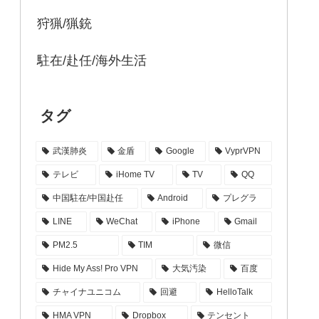
狩猟/猟銃
駐在/赴任/海外生活
タグ
武漢肺炎
金盾
Google
VyprVPN
テレビ
iHome TV
TV
QQ
中国駐在/中国赴任
Android
プレグラ
LINE
WeChat
iPhone
Gmail
PM2.5
TIM
微信
Hide My Ass! Pro VPN
大気汚染
百度
チャイナユニコム
回避
HelloTalk
HMA VPN
Dropbox
テンセント