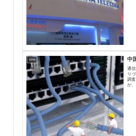
中
VPN
通信
りづ
調査
が、