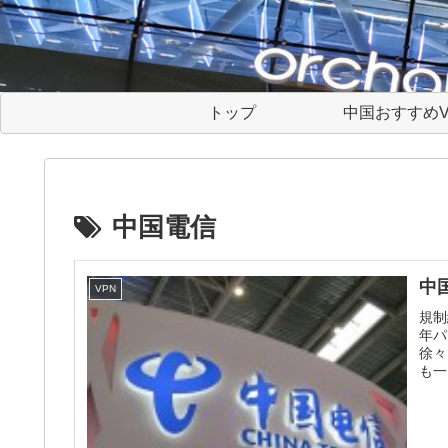
トップ
中国おすすめV
中国電信
中
VPN
規制
年パ
徐々
も一