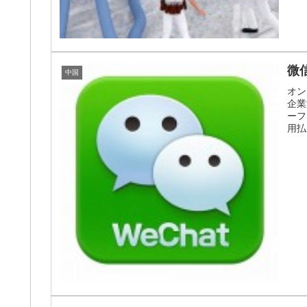
微
中国
オン
企業
ーフ
用払