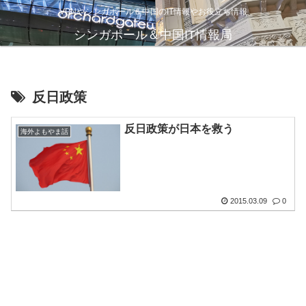
VPNやシンガポール＆中国のIT情報やお役立ち情報
シンガポール＆中国IT情報局
反日政策
反日政策が日本を救う
海外よもやま話
2015.03.09
0