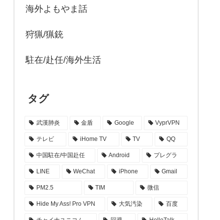
海外よもやま話
狩猟/猟銃
駐在/赴任/海外生活
タグ
武漢肺炎
金盾
Google
VyprVPN
テレビ
iHome TV
TV
QQ
中国駐在/中国赴任
Android
プレグラ
LINE
WeChat
iPhone
Gmail
PM2.5
TIM
微信
Hide My Ass! Pro VPN
大気汚染
百度
チャイナユニコム
回避
HelloTalk