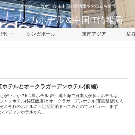
VPNやシンガポール＆中国のIT情報やお役立ち情報
シンガポール＆中国IT情報局
PN
シンガポール
東南アジア
駐在
江ホテルとオークラガーデンホテル(前編)
ちがいいか？5つ星ホテル-錦江編上海で日本人が多いホテルは、
ジャンホテル(錦江飯店)とオークラガーデンホテル(花園飯店)だろ
それぞれのホテルに一定期間泊まってみたのでレビュー。まず
ジンジャンホテルから。