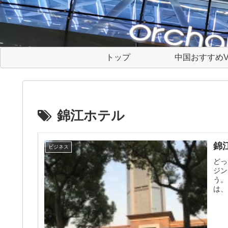
トップ
中国おすすめV
錦江ホテル
錦
ビジネス
どっ
ジン
う。
は、