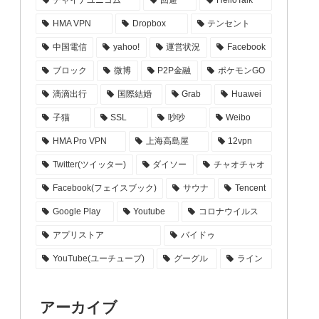
HMA VPN
Dropbox
テンセント
中国電信
yahoo!
運営状況
Facebook
ブロック
微博
P2P金融
ポケモンGO
滴滴出行
国際結婚
Grab
Huawei
子猫
SSL
吵吵
Weibo
HMA Pro VPN
上海高島屋
12vpn
Twitter(ツイッター)
ダイソー
チャオチャオ
Facebook(フェイスブック)
サウナ
Tencent
Google Play
Youtube
コロナウイルス
アプリストア
バイドゥ
YouTube(ユーチューブ)
グーグル
ライン
アーカイブ