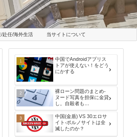
/赴任/海外生活
当サイトについて
中国でAndroidアプリス
トアが使えない！をどう
にかする
裸ローン問題のまとめ-
ヌード写真を担保に金貸
し。自殺者も…
中国(金盾) VS 30エロサ
イト-ポルノサイトは全
滅したのか？