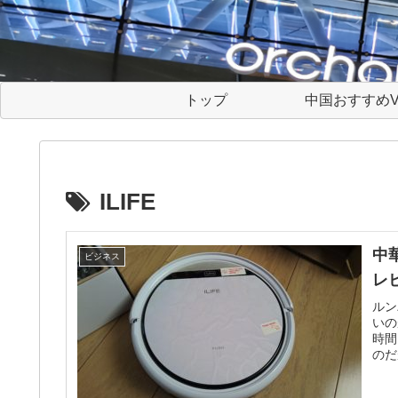
トップ
中国おすすめV
ILIFE
中華
ビジネス
レ
ルン
いの
時間
のだ