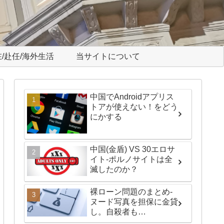
/赴任/海外生活
当サイトについて
中国でAndroidアプリス
トアが使えない！をどう
にかする
中国(金盾) VS 30エロサ
イト-ポルノサイトは全
滅したのか？
裸ローン問題のまとめ-
ヌード写真を担保に金貸
し。自殺者も…