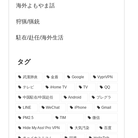
海外よもやま話
狩猟/猟銃
駐在/赴任/海外生活
タグ
武漢肺炎
金盾
Google
VyprVPN
テレビ
iHome TV
TV
QQ
中国駐在/中国赴任
Android
プレグラ
LINE
WeChat
iPhone
Gmail
PM2.5
TIM
微信
Hide My Ass! Pro VPN
大気汚染
百度
チャイナユニコム
回避
HelloTalk