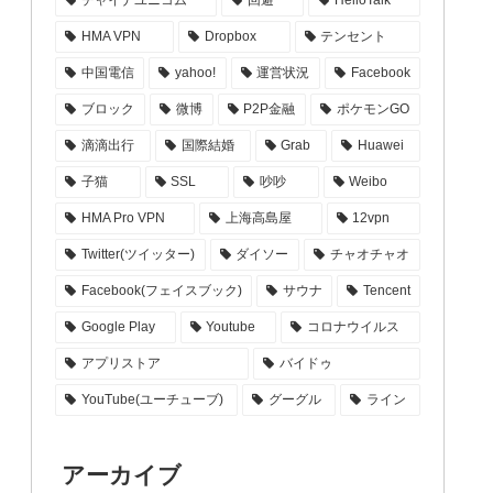
HMA VPN
Dropbox
テンセント
中国電信
yahoo!
運営状況
Facebook
ブロック
微博
P2P金融
ポケモンGO
滴滴出行
国際結婚
Grab
Huawei
子猫
SSL
吵吵
Weibo
HMA Pro VPN
上海高島屋
12vpn
Twitter(ツイッター)
ダイソー
チャオチャオ
Facebook(フェイスブック)
サウナ
Tencent
Google Play
Youtube
コロナウイルス
アプリストア
バイドゥ
YouTube(ユーチューブ)
グーグル
ライン
アーカイブ