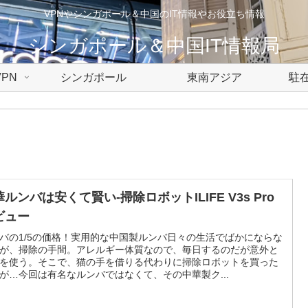
VPNやシンガポール＆中国のIT情報やお役立ち情報
シンガポール＆中国IT情報局
PN
シンガポール
東南アジア
駐在
ルンバは安くて賢い-掃除ロボットILIFE V3s Pro
ビュー
バの1/5の価格！実用的な中国製ルンバ日々の生活でばかにならな
が、掃除の手間。アレルギー体質なので、毎日するのだが意外と
を使う。そこで、猫の手を借りる代わりに掃除ロボットを買った
が…今回は有名なルンバではなくて、その中華製ク...