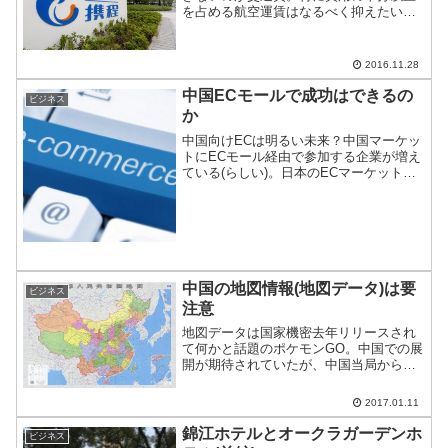
を占める航空運賃はなるべく抑えたいの
が本音。ネットの発展とともに、航空券
を縦断的に検索する航空券サイトも発達
してきた。その中でも草分け的存在が”ス
2016.11.28
カイスキャナー(Sky...
中国ECモールで成功はできるの
ビジネス
か
中国向けECは明るい未来？中国マーケッ
トにECモール経由で参加する企業が増え
ている(らしい)。日本のECマーケットの
伸びは好調だが、小売市場そのものが飽
和状態にあるので、海外に活路を見出し
ているのだろう。中国向けECで成功はで
きるのか。
中国の地図情報(地図データ)は要
ビジネス
注意
地図データは国家機密去年リリースされ
て何かと話題のポケモンGO。中国での展
開が期待されていたが、中国当局から正
式に拒否された。
2017.01.11
錦江ホテルとオークラガーデンホ
ビジネス