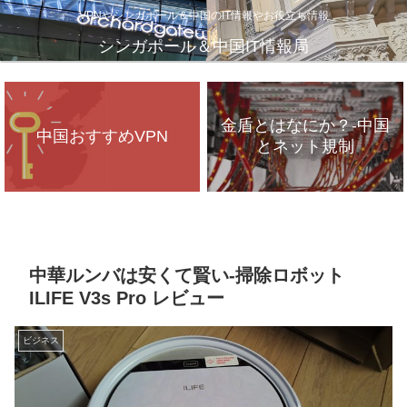
VPNやシンガポール＆中国のIT情報やお役立ち情報
シンガポール＆中国IT情報局
金盾とはなにか？-中国
中国おすすめVPN
とネット規制
VPNが遅いのは、通信
インフラのパンク？
中華ルンバは安くて賢い-掃除ロボット
ILIFE V3s Pro レビュー
ビジネス