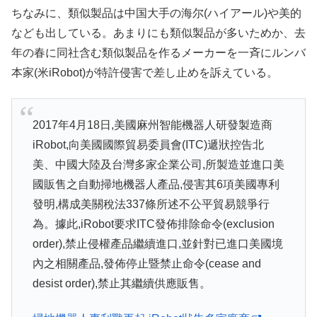
ちなみに、類似製品は中国大手の海尔(ハイアール)や美的
なども出している。あまりにも類似製品が多いためか、去
年の春に同社含む類似製品を作るメーカーを一斉にルンバ
本家(米iRobot)が特許侵害で差し止めを訴えている。
2017年4月18日,美國麻州智能機器人研發製造商
iRobot,向美國國際貿易委員會(ITC)遞狀控告北
美、中國大陸及台灣多家企業公司,所製造並進口美
國販售之自動掃地機器人產品,侵害其6項美國專利
發明,構成美關稅法337條所述不公平貿易競爭行
為。據此,iRobot要求ITC發佈排除命令(exclusion
order),禁止侵權產品繼續進口,並針對已進口美國境
內之相關產品,發佈停止暨禁止命令(cease and
desist order),禁止其繼續供應販售。