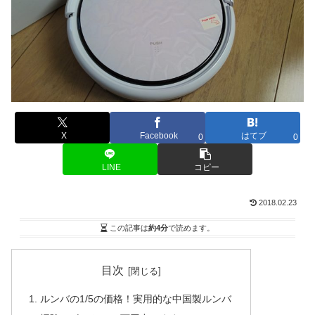
X
Facebook
はてブ
0
0
LINE
コピー
2018.02.23
この記事は
約4分
で読めます。
目次
ルンバの1/5の価格！実用的な中国製ルンバ