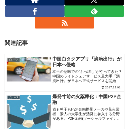
関連記事
中国白タクアプリ『滴滴出行』が
ビジネス
日本へ侵略
本当の意味での”ぶっ壊し”がやってきた？
中国のライドシェアサービス最大手『滴
滴出行』が日本へ正式サービスを開始す
る。日本の道路行政は業者寄りと言われ
2017.12.01
て久しい。そのため歓迎する声もある。
しかし、本当にそうだろうか？
爆発寸前の火薬庫化：中国P2P金
ビジネス
融
猫も杓子もP2P金融携帯メーカや花火業
者、素人の大学生が活発に参入する分野
がある。P2P金融(ソーシャルファイナン
ス)だ。以前取り上げたこの分野、だんだ
んと時限爆弾になりつつある。何が起き