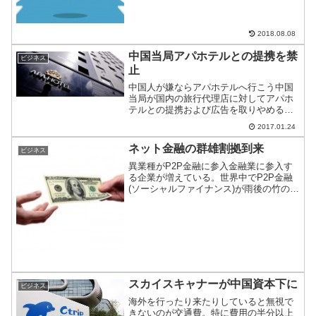
ているのか、詳しく見ていきたい。
2018.08.08
中国当局アパホテルとの提携を禁
ビジネス
止
中国人が嫌ならアパホテルへ行こう中国
当局が国内の旅行代理店に対してアパホ
テルとの提携および広告を取りやめるよ
うに発言。日本に戻る予定の方は、中国
2017.01.24
フリーのアパホテルに宿泊するのはいか
がだろうか。
ネット金融の群雄割拠到来
ビジネス
異業種がP2P金融に参入金融業に参入す
る企業が増えている。世界中でP2P金融
(ソーシャルファイナンス)が雨後の竹の子
のようにニョキニョキと立ち上がる。中
国では花火業者がこの業界に参入するな
ど異種格闘技戦の様相を呈している。
スカイスキャナーが中国資本下に
ビジネス
海外を行ったり来たりしていると無視で
きないのが交通費。特に費用の半分以上