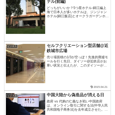
テル(前編)
どっちがいいか？5つ星ホテル-錦江編上
海で日本人が多いホテルは、ジンジャン
ホテル(錦江飯店)とオークラガーデンホテ
ル(花園飯店)だろう。それぞれのホテルに
一定期間泊まってみたのでレビュー。ま
ずは、ジンジャンホテルから。
セルフクリエーション型店舗@近
ビジネス
鉄城市広場
売り場面積の1/3が空っぽ！先進的廃墟モ
ールを行く先日、ダイソー@近鉄店がお
寒い状況と伝えたが、このダイソーが入
っているショッピングモールがあまりに
もムゴイ状態なので、そちらも合わせて
お伝えする。直近で見たショッピングモ
ールの中でも特にスカ...
2015.04.21
中国大陸から偽造品が消える日
ビジネス
政府 vs 代购の仁義なき戦い中国政府
は、オンライン取引に関する法(中华人民
共和国电子商务法)を去年成立させた。同
法は2019年1月1日から実施しており、証