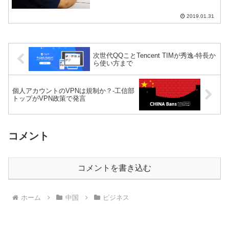
明力のない商人による個人ECが違法とな
った。中国から偽造品が消える”その日”は
2019.01.31
来るの...
次世代QQことTencent TIMが秀逸-特長か
ら使い方まで
個人アカウントのVPNは規制か？-工信部
トップがVPN政策で発言
コメント
コメントを書き込む
ホーム
中国
ビジネス