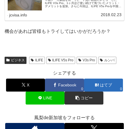
ILIFE V3s Pro。1ヶ月ほど使い続けて気づいたメリット・
デメリットを追加。さらに今回は、ILIFE V5s Proを中国メ
ーカ製品で初めてリピート購入したので合わせてレビュ
ー。
2018.02.23
jcvisa.info
機会があれば皆様もトライしてはいかがだろうか？
ビジネス
ILIFE
ILIFE V5s Pro
V3s Pro
ルンバ
シェアする
X
Facebook
はてブ
0
0
LINE
コピー
鳳梨de新加坡をフォローする