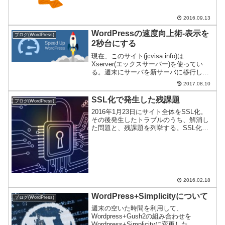
2016.09.13
WordPressの速度向上術-表示を
ブログ(WordPress)
2秒台にする
現在、このサイト(jcvisa.info)は
Xserver(エックスサーバー)を使ってい
る。週末にサーバを新サーバに移行した
上で、Wordpressのチューンアップした
2017.08.10
のでメモ書き。
SSL化で発生した残課題
ブログ(WordPress)
2016年1月23日にサイト全体をSSL化。
その後発生したトラブルのうち、解消し
た問題と、残課題を列挙する。SSL化考
えている方に参考になれば幸いだ。解決
済み課題はてブ数取得に失敗本サイトは
Simplicityをそのまま使っているのだが、
S...
2016.02.18
WordPress+Simplicityについて
ブログ(WordPress)
週末の空いた時間を利用して、
Wordpress+Gush2の組み合わせを
Wordpress+Simplicityに変更した。