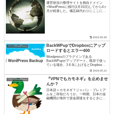
運営状況の整理サイトを独自ドメイン
+WordPressに移行(1月15日)してから4ヶ
月が経過した。備忘録代わりにここに状
況を整理する。サイト運営をされる方の
参考になれば幸いだ。このサイトが目指
すもの私がこのサイトを開設した理由
は、中国当局...
2015.05.29
BackWPupでDropboxにアップ
ブログ(WordPress)
ロードするとエラー400
Wordpressのプラグインである
BackWPupがアップデート。既存で使っ
ている場合、3.6.9に上げるとDropboxへ
のアップロードでエラー(400)が起きる。
2019.05.13
原因と対策はこちら。
『VPNでもカモネギ』を止めませ
ブログ(WordPress)
んか？
日本語＝カモネギ？ジャパン・プレミア
ムをご存知だろうか。一時期、日本の金
融機関が海外で資金調達をするときに上
乗せされていた金利のことだ。ネットで
もあるあるなのでご紹介。