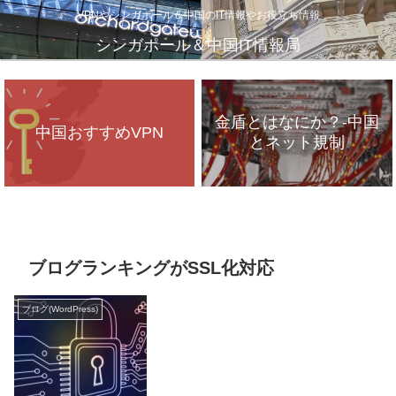
VPNやシンガポール＆中国のIT情報やお役立ち情報
シンガポール＆中国IT情報局
金盾とはなにか？-中国
中国おすすめVPN
とネット規制
VPNが遅いのは、通信
インフラのパンク？
ブログランキングがSSL化対応
ブログ(WordPress)