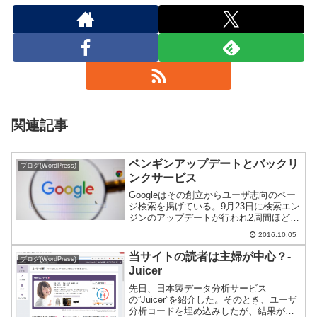
関連記事
ペンギンアップデートとバックリ
ブログ(WordPress)
ンクサービス
Googleはその創立からユーザ志向のペー
ジ検索を掲げている。9月23日に検索エン
ジンのアップデートが行われ2周間ほど経
ち落ち着いてきたようなので、その結果
2016.10.05
をご紹介。
当サイトの読者は主婦が中心？-
ブログ(WordPress)
Juicer
先日、日本製データ分析サービス
の”Juicer”を紹介した。そのとき、ユーザ
分析コードを埋め込みしたが、結果が出