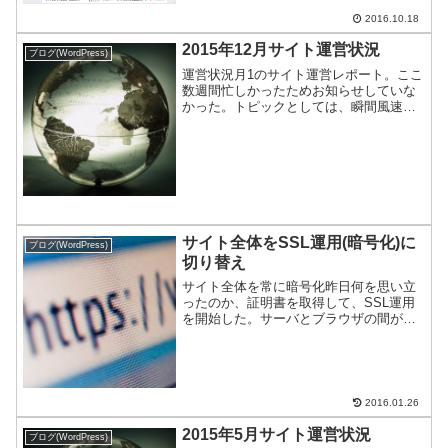
たので公表する。
2016.10.18
2015年12月サイト運営状況
ブログ(WordPress)
運営状況月1のサイト運営レポート。ここ
数週間忙しかったためお知らせしていな
かった。トピックとしては、瞬間風速で
PV100,000/月を達成。今回も棚ぼたPV
で、自力獲得ではない。今年の総括含め
てお伝えする。
サイト全体をSSL運用(暗号化)に
ブログ(WordPress)
切り替え
サイト全体を常に暗号化昨日何を思い立
ったのか、証明書を取得して、SSL運用
を開始した。サーバとブラウザの間が暗
号化されるので、当局はユーザが何を見
ているかわからない…ハズ。訪問ユーザ
が以前より安全に！…ハズ。
2016.01.26
2015年5月サイト運営状況
ブログ(WordPress)