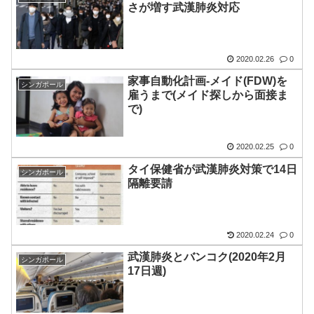
さが増す武漢肺炎対応
2020.02.26
0
家事自動化計画-メイド(FDW)を
シンガポール
雇うまで(メイド探しから面接ま
で)
2020.02.25
0
タイ保健省が武漢肺炎対策で14日
シンガポール
隔離要請
2020.02.24
0
武漢肺炎とバンコク(2020年2月
シンガポール
17日週)