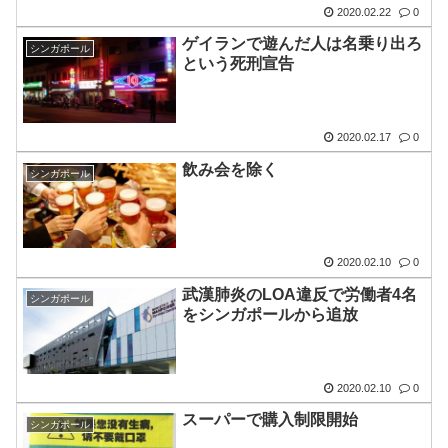
2020.02.22
0
ゲイランで遊んだ人は名乗り出ろ
シンガポール
という死刑宣告
2020.02.17
0
飲み会を除く
シンガポール
2020.02.10
0
武漢肺炎のLOA違反で労働者4名
シンガポール
をシンガポールから追放
2020.02.10
0
スーパーで購入制限開始
シンガポール