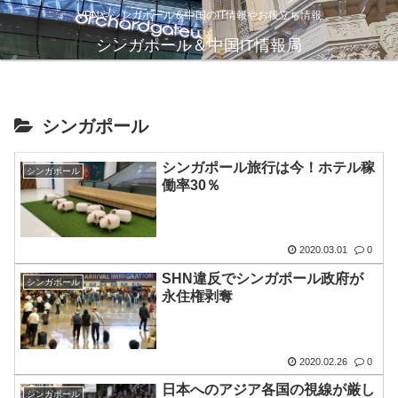
VPNやシンガポール＆中国のIT情報やお役立ち情報
シンガポール＆中国IT情報局
シンガポール
シンガポール旅行は今！ホテル稼
シンガポール
働率30％
2020.03.01
0
SHN違反でシンガポール政府が
シンガポール
永住権剥奪
2020.02.26
0
日本へのアジア各国の視線が厳し
シンガポール