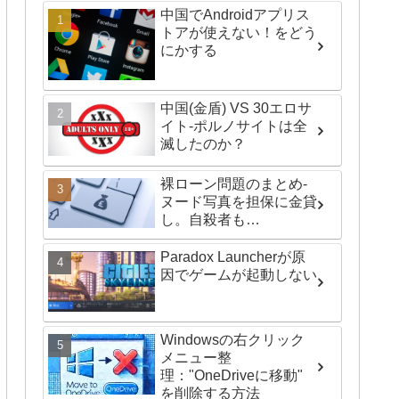
中国でAndroidアプリス
トアが使えない！をどう
にかする
中国(金盾) VS 30エロサ
イト-ポルノサイトは全
滅したのか？
裸ローン問題のまとめ-
ヌード写真を担保に金貸
し。自殺者も…
Paradox Launcherが原
因でゲームが起動しない
Windowsの右クリック
メニュー整
理："OneDriveに移動"
を削除する方法