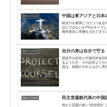
中国は東アジアと日本
海外よもやま話
経済力を着実につけつつある
ほどではないが7%をキープ
海外派兵に本腰を入れてきてい
自分の身は自分で守る
海外よもやま話
習近平の訪米と中国式外交9
るようだが、その訪米より少
流は、他国のそれとは少し異な
民主党蓮舫代表の中国
海外よもやま話
何かと話題の多い”総合商社”