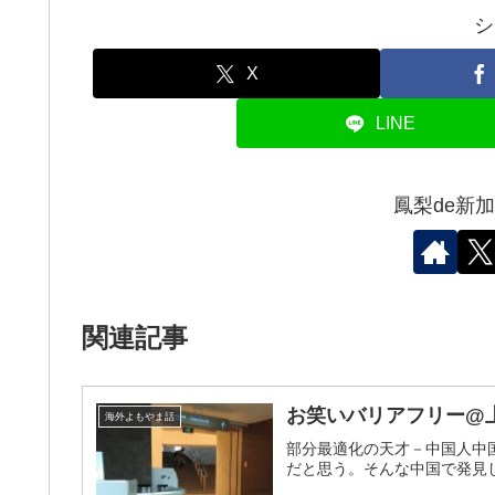
シ
X
LINE
鳳梨de新
関連記事
お笑いバリアフリー@
海外よもやま話
部分最適化の天才－中国人中
だと思う。そんな中国で発見