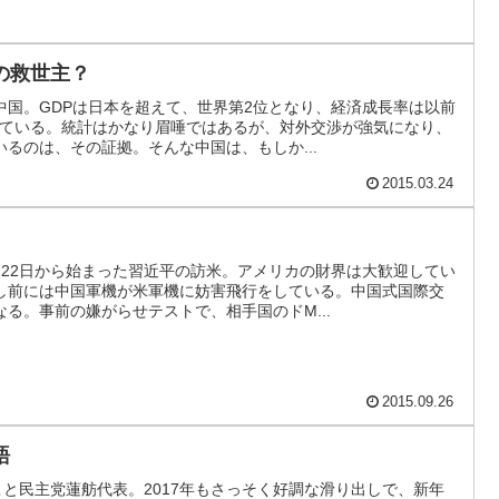
の救世主？
中国。GDPは日本を超えて、世界第2位となり、経済成長率は以前
している。統計はかなり眉唾ではあるが、対外交渉が強気になり、
るのは、その証拠。そんな中国は、もしか...
2015.03.24
月22日から始まった習近平の訪米。アメリカの財界は大歓迎してい
し前には中国軍機が米軍機に妨害飛行をしている。中国式国際交
る。事前の嫌がらせテストで、相手国のドM...
2015.09.26
語
こと民主党蓮舫代表。2017年もさっそく好調な滑り出しで、新年