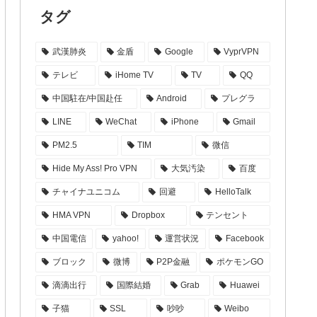
タグ
武漢肺炎
金盾
Google
VyprVPN
テレビ
iHome TV
TV
QQ
中国駐在/中国赴任
Android
プレグラ
LINE
WeChat
iPhone
Gmail
PM2.5
TIM
微信
Hide My Ass! Pro VPN
大気汚染
百度
チャイナユニコム
回避
HelloTalk
HMA VPN
Dropbox
テンセント
中国電信
yahoo!
運営状況
Facebook
ブロック
微博
P2P金融
ポケモンGO
滴滴出行
国際結婚
Grab
Huawei
子猫
SSL
吵吵
Weibo