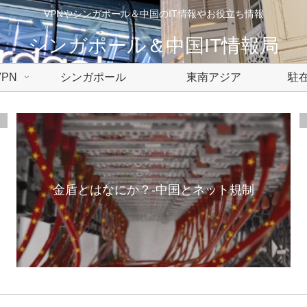
VPNやシンガポール＆中国のIT情報やお役立ち情報
シンガポール＆中国IT情報局
PN
シンガポール
東南アジア
駐在
金盾とはなにか？-中国とネット規制