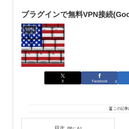
プラグインで無料VPN接続(Google
VPN
X
Facebook
0
この記事
目次