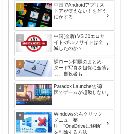
中国でAndroidアプリス
トアが使えない！をどう
にかする
中国(金盾) VS 30エロサ
イト-ポルノサイトは全
滅したのか？
裸ローン問題のまとめ-
ヌード写真を担保に金貸
し。自殺者も…
Paradox Launcherが原
因でゲームが起動しない
Windowsの右クリック
メニュー整
理："OneDriveに移動"
を削除する方法