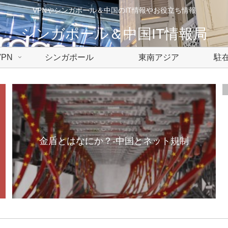
VPNやシンガポール＆中国のIT情報やお役立ち情報
シンガポール＆中国IT情報局
PN
シンガポール
東南アジア
駐在
金盾とはなにか？-中国とネット規制