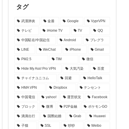
タグ
武漢肺炎
金盾
Google
VyprVPN
テレビ
iHome TV
TV
QQ
中国駐在/中国赴任
Android
プレグラ
LINE
WeChat
iPhone
Gmail
PM2.5
TIM
微信
Hide My Ass! Pro VPN
大気汚染
百度
チャイナユニコム
回避
HelloTalk
HMA VPN
Dropbox
テンセント
中国電信
yahoo!
運営状況
Facebook
ブロック
微博
P2P金融
ポケモンGO
滴滴出行
国際結婚
Grab
Huawei
子猫
SSL
吵吵
Weibo