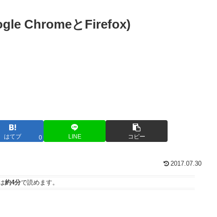
 ChromeとFirefox)
はてブ
LINE
コピー
0
2017.07.30
は
約4分
で読めます。