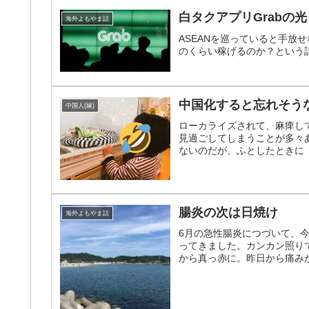
白タクアプリGrabの
海外よもやま話
ASEANを巡っていると手放
のくらい稼げるのか？という
中国化すると忘れそう
中国人(嫁)
ローカライズされて、麻痺し
見過ごしてしまうことが多々
ないのだが、ふとしたときに
腸炎の次は日焼け
海外よもやま話
6月の急性腸炎につづいて、
ってきました。カンカン照り
から真っ赤に。昨日から痛みが