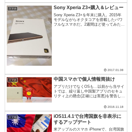
実力を確かめた。
Sony Xperia Z3+購入＆レビュー
スマホ
Sony Xperia Z3+を年末に購入。2015年
モデルながらオクタコアを搭載したパワ
フルなスマホだ。2週間ほど使ってみたの
で感想をご紹介。
2017.01.08
中国スマホで個人情報筒抜け
スマホ
アプリだけでなくOSも…以前から当サイ
トでは、繰り返し中国製アプリのセキュ
リティ上の懸念(正確には害悪)を警告して
きた。中国製スマホで個人情報を勝手に
送信で大騒ぎになっているのでご紹介。
2016.11.18
iOS11.4.1で台湾国旗を非表示に
スマホ
するアップデート
米アップルのスマホ iPhoneで、台湾国旗