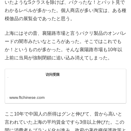
いたようなSクラスを除けば、パクったな！とパット見で
わかるレベルが多かった。個人商店が多い淘宝は、ある種
模倣品の展覧会であったと思う。
上海にはその昔、襄陽路市場と言うパクリ製品のオンパレ
ードの闇市みたいなところがあった。そこではこれでも
か！というものが多かった。そんな襄陽路市場も10年以
上前に当局が強制閉鎖に追い込み消えてしまった。
访问受限
www.ftchinese.com
ここ10年で中国人の所得はグンと伸びて、昔から高いと
言われていた上海の平均賃金ですら3倍以上伸びた。この
間に消費者もブランド化が進み、政府の著作権保護政策と