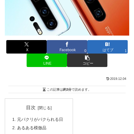
X
Facebook
はてブ
0
1
LINE
コピー
2019.12.04
この記事は
約3分
で読めます。
目次
元パクリがパクられる日
あるある模倣品