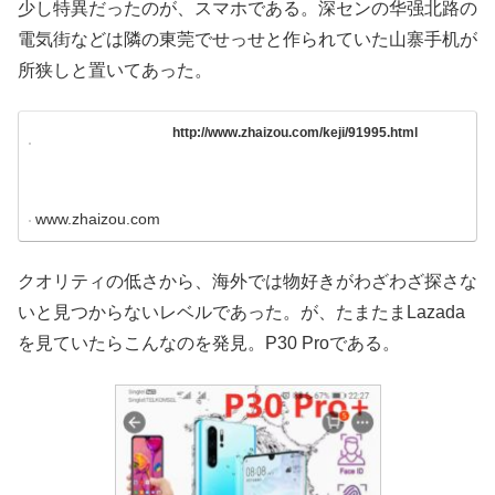
少し特異だったのが、スマホである。深センの华强北路の
電気街などは隣の東莞でせっせと作られていた山寨手机が
所狭しと置いてあった。
http://www.zhaizou.com/keji/91995.html
www.zhaizou.com
クオリティの低さから、海外では物好きがわざわざ探さな
いと見つからないレベルであった。が、たまたまLazada
を見ていたらこんなのを発見。P30 Proである。