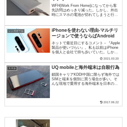
WFH(Work From Home)になってから客
先訪問はめっきり減った。しかし、外出
時にスマホの電池が切れてしまうと行動
制約が厳しい。手持ちで持っているモバ
イルバッテリーだと大容量のスマホを充
電するのに長時間かかるので高速充電対
iPhoneを使わない理由-マルチリ
シンガポール
応バッテ...
ージョンで使うならばAndroid
ネットで最近目にするコメント－『Apple
製品が使いづらい』。私も以前はiPhone
を個人と会社で持ち歩いていた。しか
し、ここ2～3年はHuawei一体だけにして
2021.03.20
いる。
UQ mobileと海外端末は自殺行為
スマホ
鎖国キャリアKDDI中国に限らず海外では
SIMと端末を個別に買う場合が多い。そ
んな現地で愛用する海外端末を日本のど
のキャリアと一緒に使うか迷うかもしれ
ない。ただ、KDDIだけは止めておけとい
うトラブル談をご紹介。
2017.06.22