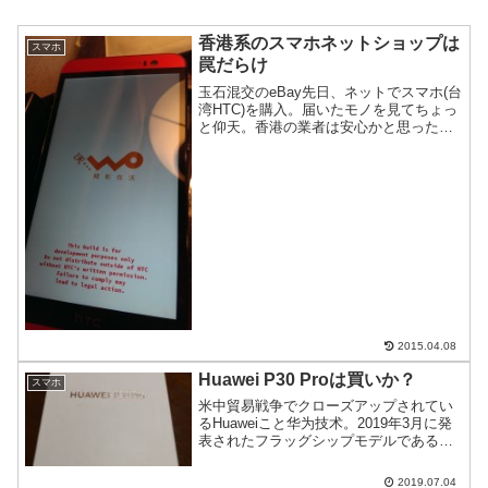
香港系のスマホネットショップは
スマホ
罠だらけ
玉石混交のeBay先日、ネットでスマホ(台
湾HTC)を購入。届いたモノを見てちょっ
と仰天。香港の業者は安心かと思った
ら、その裏には大陸中国人がうごめいて
いるというお話。
2015.04.08
Huawei P30 Proは買いか？
スマホ
米中貿易戦争でクローズアップされてい
るHuaweiこと华为技术。2019年3月に発
表されたフラッグシップモデルである
P30 Proをゲットした。同機種はカメラの
性能評価で最高得点を取ったので、その
2019.07.04