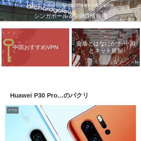
VPNやシンガポール＆中国のIT情報やお役立ち情報
シンガポール＆中国IT情報局
金盾とはなにか？-中国
中国おすすめVPN
とネット規制
VPNが遅いのは、通信
インフラのパンク？
Huawei P30 Pro…のパクリ
スマホ