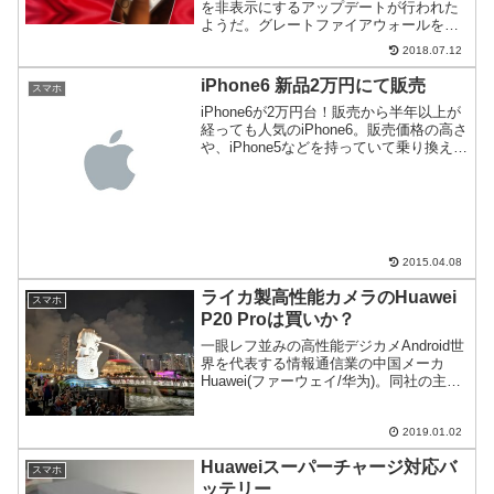
を非表示にするアップデートが行われた
ようだ。グレートファイアウォールを始
めとする中国当局の度重なる要求に、同
2018.07.12
社の苦しい対応が読み取れる。
iPhone6 新品2万円にて販売
スマホ
iPhone6が2万円台！販売から半年以上が
経っても人気のiPhone6。販売価格の高さ
や、iPhone5などを持っていて乗り換えを
ためらう人も多いだろう。そんなみなさ
んにiPhone6が送料込2万円(税込)で買え
るチャンスをご紹介
2015.04.08
ライカ製高性能カメラのHuawei
スマホ
P20 Proは買いか？
一眼レフ並みの高性能デジカメAndroid世
界を代表する情報通信業の中国メーカ
Huawei(ファーウェイ/华为)。同社の主た
るビジネスは、基地局向けの機材。そん
な同社は、コンシューマ向けにも端末を
出している。2018年3月リリースした
2019.01.02
Hu...
Huaweiスーパーチャージ対応バ
スマホ
ッテリー