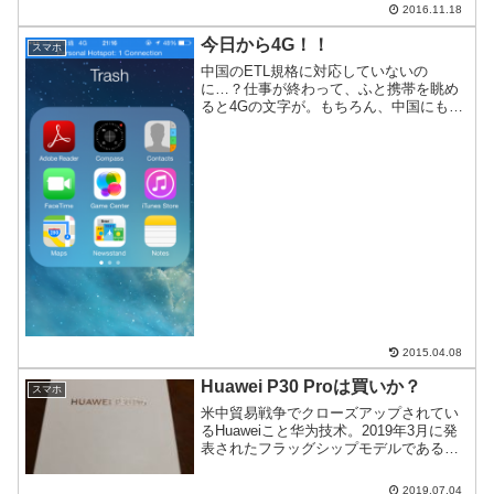
送信で大騒ぎになっているのでご紹介。
2016.11.18
今日から4G！！
スマホ
中国のETL規格に対応していないの
に…？仕事が終わって、ふと携帯を眺め
ると4Gの文字が。もちろん、中国にも4G
がある。チャイナユニコム(中國聯通)、チ
ャイナ・モバイル(中國移動)ともにサービ
スインしている。だから、4Gは不思議で
はない。不思...
2015.04.08
Huawei P30 Proは買いか？
スマホ
米中貿易戦争でクローズアップされてい
るHuaweiこと华为技术。2019年3月に発
表されたフラッグシップモデルである
P30 Proをゲットした。同機種はカメラの
性能評価で最高得点を取ったので、その
2019.07.04