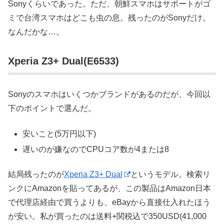
Sonyくらいであった。ただ、朝鮮スマホはサポートがゴ
ミで台湾スマホはどこも虫の息。残ったのがSonyだけ。
なんだかな…。
Xperia Z3+ Dual(E6533)
Sonyのスマホはいくつかブランドがあるのだが、今回以
下のポイントで選んだ。
安いこと(5万円以下)
遅いのが嫌なのでCPUコア数が4または8
結局残ったのが
Xperia Z3+ Dual
というモデル。検索リ
ンクにAmazonを貼ってあるが、この製品はAmazon日本
で代理店経由で買うよりも、eBayから直接仕入れたほう
が安い。私が買ったのは送料+関税込で350USD(41,000