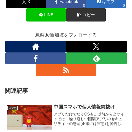
X
Facebook
はてブ
0
0
LINE
コピー
鳳梨de新加坡をフォローする
関連記事
中国スマホで個人情報筒抜け
スマホ
アプリだけでなくOSも…以前から当サイ
トでは、繰り返し中国製アプリのセキュ
リティ上の懸念(正確には害悪)を警告して
きた。中国製スマホで個人情報を勝手に