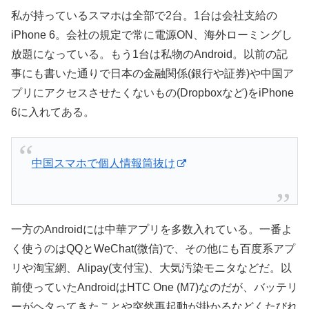
私が持っているスマホは全部で2台。1台は会社支給の
iPhone 6。会社の規定で常に電源ON、海外ローミングし
放題になっている。もう1台は私物のAndroid。以前の記
事にも書いた通りで日本の金融関係(銀行や証券)や中国ア
プリにアクセスさせたくないもの(Dropboxなど)をiPhone
6に入れてある。
中国スマホで個人情報筒抜け
一方のAndroidには中華アプリを多数入れている。一番よ
く使うのはQQとWeChat(微信)で、その他にも百度系アプ
リや淘宝網、Alipay(支付宝)、大気汚染モニタなどだ。以
前使っていたAndroidはHTC One (M7)なのだが、バッテリ
ーがヘタってきたことや突然再起動が掛かるなどくたびれ