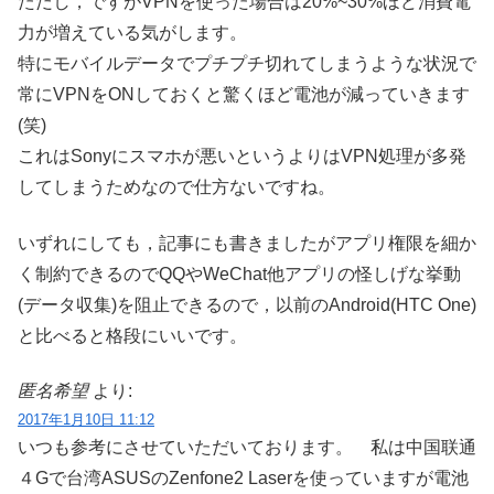
ただし，ですがVPNを使った場合は20%~30%ほど消費電
力が増えている気がします。
特にモバイルデータでプチプチ切れてしまうような状況で
常にVPNをONしておくと驚くほど電池が減っていきます
(笑)
これはSonyにスマホが悪いというよりはVPN処理が多発
してしまうためなので仕方ないですね。
いずれにしても，記事にも書きましたがアプリ権限を細か
く制約できるのでQQやWeChat他アプリの怪しげな挙動
(データ収集)を阻止できるので，以前のAndroid(HTC One)
と比べると格段にいいです。
匿名希望
より:
2017年1月10日 11:12
いつも参考にさせていただいております。 私は中国联通
４Gで台湾ASUSのZenfone2 Laserを使っていますが電池