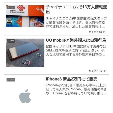
実力を確かめた。
チャイナユニコムで13万人情報流
スマホ
出
チャイナユニコム(中国聯通)の元スタッフ
が顧客名簿を売りさばき、個人情報窃盗
罪で逮捕された。流出した顧客情報は約
13万人分。
2016.10.11
UQ mobileと海外端末は自殺行為
スマホ
鎖国キャリアKDDI中国に限らず海外では
SIMと端末を個別に買う場合が多い。そ
んな現地で愛用する海外端末を日本のど
のキャリアと一緒に使うか迷うかもしれ
ない。ただ、KDDIだけは止めておけとい
うトラブル談をご紹介。
2017.06.22
iPhone6 新品2万円にて販売
スマホ
iPhone6が2万円台！販売から半年以上が
経っても人気のiPhone6。販売価格の高さ
や、iPhone5などを持っていて乗り換えを
ためらう人も多いだろう。そんなみなさ
んにiPhone6が送料込2万円(税込)で買え
るチャンスをご紹介