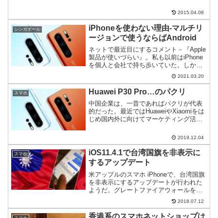
2015.04.08
iPhoneを使わない理由-マルチリ
シンガポール
ージョンで使うならばAndroid
ネットで最近目にするコメント－『Apple
製品が使いづらい』。私も以前はiPhone
を個人と会社で持ち歩いていた。しか
し、ここ2～3年はHuawei一体だけにして
2021.03.20
いる。
Huawei P30 Pro…のパクリ
スマホ
中国企業は、一昔であればパクリが代表
的だった。最近ではHuaweiやXiaomiをは
じめ国内外に向けてマーケティング活動
を行い、世界的に著名なブランドを確立
した企業が増えている。でも、パクリは
2019.12.04
なくならないというお話。
iOS11.4.1で台湾国旗を非表示に
スマホ
するアップデート
米アップルのスマホ iPhoneで、台湾国旗
を非表示にするアップデートが行われた
ようだ。グレートファイアウォールを始
めとする中国当局の度重なる要求に、同
2018.07.12
社の苦しい対応が読み取れる。
香港系のスマホネットショップは
スマホ