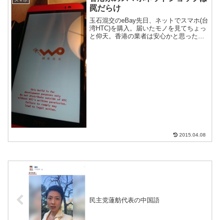
罠だらけ
玉石混交のeBay先日、ネットでスマホ(台
湾HTC)を購入。届いたモノを見てちょっ
と仰天。香港の業者は安心かと思った
ら、その裏には大陸中国人がうごめいて
いるというお話。
2015.04.08
民主党蓮舫代表の中国語