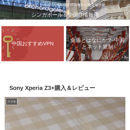
VPNやシンガポール＆中国のIT情報やお役立ち情報
シンガポール＆中国IT情報局
金盾とはなにか？-中国
中国おすすめVPN
とネット規制
VPNが遅いのは、通信
インフラのパンク？
Sony Xperia Z3+購入＆レビュー
スマホ