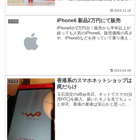
きた。中国製スマホで個人情報を勝手に
送信で大騒ぎになっているのでご紹介。
2016.11.18
iPhone6 新品2万円にて販売
スマホ
iPhone6が2万円台！販売から半年以上が
経っても人気のiPhone6。販売価格の高さ
や、iPhone5などを持っていて乗り換えを
ためらう人も多いだろう。そんなみなさ
んにiPhone6が送料込2万円(税込)で買え
るチャンスをご紹介
2015.04.08
香港系のスマホネットショップは
スマホ
罠だらけ
玉石混交のeBay先日、ネットでスマホ(台
湾HTC)を購入。届いたモノを見てちょっ
と仰天。香港の業者は安心かと思った
ら、その裏には大陸中国人がうごめいて
いるというお話。