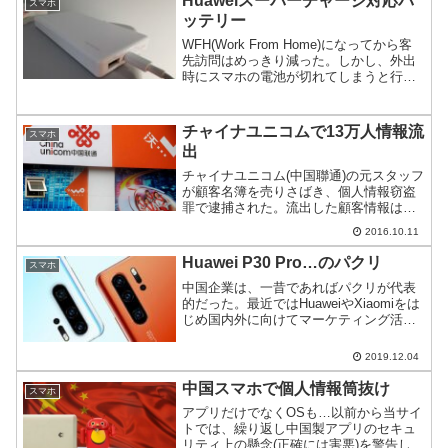
Huaweiスーパーチャージ対応バ
スマホ
ッテリー
WFH(Work From Home)になってから客
先訪問はめっきり減った。しかし、外出
時にスマホの電池が切れてしまうと行動
制約が厳しい。手持ちで持っているモバ
イルバッテリーだと大容量のスマホを充
電するのに長時間かかるので高速充電対
チャイナユニコムで13万人情報流
スマホ
応バッテ...
出
チャイナユニコム(中国聯通)の元スタッフ
が顧客名簿を売りさばき、個人情報窃盗
罪で逮捕された。流出した顧客情報は約
13万人分。
2016.10.11
Huawei P30 Pro…のパクリ
スマホ
中国企業は、一昔であればパクリが代表
的だった。最近ではHuaweiやXiaomiをは
じめ国内外に向けてマーケティング活動
を行い、世界的に著名なブランドを確立
した企業が増えている。でも、パクリは
2019.12.04
なくならないというお話。
中国スマホで個人情報筒抜け
スマホ
アプリだけでなくOSも…以前から当サイ
トでは、繰り返し中国製アプリのセキュ
リティ上の懸念(正確には害悪)を警告して