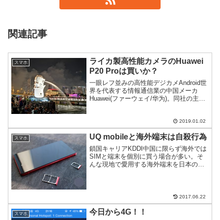
関連記事
ライカ製高性能カメラのHuawei
スマホ
P20 Proは買いか？
一眼レフ並みの高性能デジカメAndroid世
界を代表する情報通信業の中国メーカ
Huawei(ファーウェイ/华为)。同社の主た
るビジネスは、基地局向けの機材。そん
な同社は、コンシューマ向けにも端末を
出している。2018年3月リリースした
2019.01.02
Hu...
UQ mobileと海外端末は自殺行為
スマホ
鎖国キャリアKDDI中国に限らず海外では
SIMと端末を個別に買う場合が多い。そ
んな現地で愛用する海外端末を日本のど
のキャリアと一緒に使うか迷うかもしれ
ない。ただ、KDDIだけは止めておけとい
うトラブル談をご紹介。
2017.06.22
今日から4G！！
スマホ