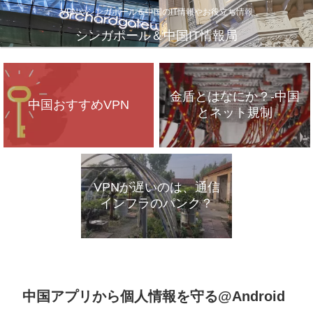
VPNやシンガポール＆中国のIT情報やお役立ち情報
シンガポール＆中国IT情報局
金盾とはなにか？-中国
中国おすすめVPN
とネット規制
VPNが遅いのは、通信
インフラのパンク？
中国アプリから個人情報を守る@Android