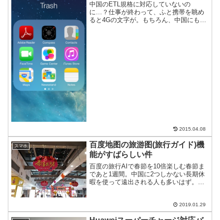
中国のETL規格に対応していないの
に…？仕事が終わって、ふと携帯を眺め
ると4Gの文字が。もちろん、中国にも4G
がある。チャイナユニコム(中國聯通)、チ
ャイナ・モバイル(中國移動)ともにサービ
スインしている。だから、4Gは不思議で
はない。不思...
2015.04.08
百度地图の旅游图(旅行ガイド)機
スマホ
能がすばらしい件
百度の旅行AIで春節を10倍楽しむ春節ま
であと1週間。中国に2つしかない長期休
暇を使って遠出される人も多いはず。と
りあえず中国を脱出して遠い場所へ来た
のはいいが、どうしよう？という人もい
るかもしれない。そんな(無計画な)方にオ
2019.01.29
ススメしたいの...