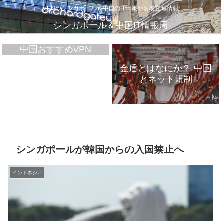
VPNやシンガポール＆中国のIT情報やお役立ち情報
シンガポール＆中国IT情報局
中国おすすめVPN
金盾とはなにか？-中国
とネット規制
VPNが遅いのは、通信
インフラのパンク？
シンガポールが韓国からの入国禁止へ
インドネシア