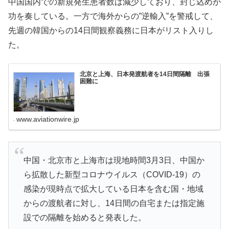
中国国内での新規発生患者数は減少しており、封じ込めが
功を奏している。一方で海外からの”逆輸入”を警戒して、
先週の韓国からの14日間観察義務に日本がリスト入りし
た。
北京と上海、日本発渡航者を14日間隔離 出張
困難に
www.aviationwire.jp
中国・北京市と上海市は現地時間3月3日、中国か
ら拡散した新型コロナウイルス（COVID-19）の
感染が現時点で拡大している日本を含む国・地域
からの渡航者に対し、14日間の自宅または指定施
設での隔離を始めると発表した。