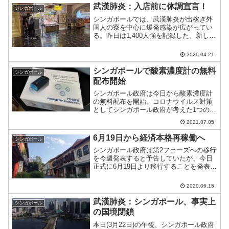
だらけとなっている。
武漢肺炎：入店前に体調宣言！
シンガポール
シンガポールでは、武漢肺炎が出稼ぎ外
国人の寮を中心に爆発感染が広がってい
る。昨日は1,400人強を記録した。新しい
規約なのかわからないが、店舗に入る前
に体調宣言が必要なところが出てきた。
2020.04.21
シンガポールで酸素濃度計の無料
シンガポール
配布開始
シンガポール政府は今日から酸素濃度計
の無料配布を開始。コロナウイルス対策
としてシンガポール政府が考えた1つのア
イディアである。
2021.07.05
6月19日から経済本格再稼働へ
シンガポール
シンガポール政府は第2フェーズへの移行
を今週発表すると予告していたが、今日
正式に6月19日より移行することを発表。
個人向け店舗含むほぼすべての経済が再
稼働に向けて動き出す。
2020.06.15
武漢肺炎：シンガポール、事実上
シンガポール
の国境閉鎖
本日(3月22日)の午後、シンガポール政府