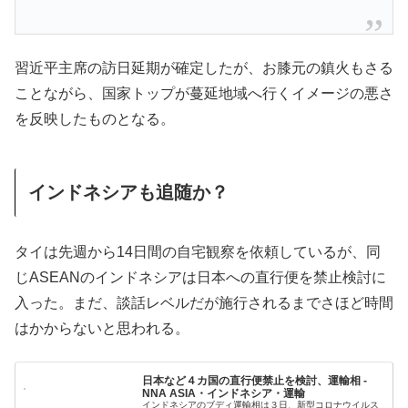
習近平主席の訪日延期が確定したが、お膝元の鎮火もさる
ことながら、国家トップが蔓延地域へ行くイメージの悪さ
を反映したものとなる。
インドネシアも追随か？
タイは先週から14日間の自宅観察を依頼しているが、同
じASEANのインドネシアは日本への直行便を禁止検討に
入った。まだ、談話レベルだが施行されるまでさほど時間
はかからないと思われる。
日本など４カ国の直行便禁止を検討、運輸相 -
NNA ASIA・インドネシア・運輸
インドネシアのブディ運輸相は３日、新型コロナウイルス