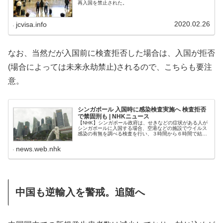
再入国を禁止された。
2020.02.26
jcvisa.info
なお、当然だが入国前に検査拒否した場合は、入国が拒否
(場合によっては未来永劫禁止)されるので、こちらも要注
意。
シンガポール 入国時に感染検査実施へ 検査拒否
で禁固刑も | NHKニュース
【NHK】シンガポール政府は、せきなどの症状がある人が
シンガポールに入国する場合、空港などの施設でウイルス
感染の有無を調べる検査を行い、３時間から６時間で結果
を出すと発表しました。検査を拒否した場合、外国人であ
news.web.nhk
中国も逆輸入を警戒。追随へ