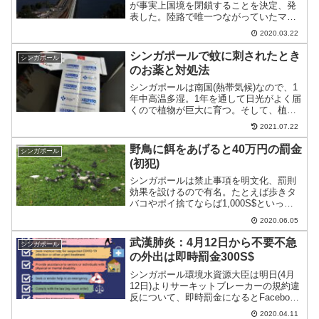
が事実上国境を閉鎖することを決定、発
表した。陸路で唯一つながっていたマレ
ーシアとの国境は、マレーシア政府が先
2020.03.22
週閉鎖しているので、今回空路が閉鎖さ
れたことで鎖国となる。
シンガポールで蚊に刺されたとき
シンガポール
のお薬と対処法
シンガポールは南国(熱帯気候)なので、1
年中高温多湿。1年を通して日光がよく届
くので植物が巨大に育つ。そして、植物
と同じくらいによく育つのが昆虫。この
2021.07.22
中でも厄介なのが蚊である。
野鳥に餌をあげると40万円の罰金
シンガポール
(初犯)
シンガポールは禁止事項を明文化、罰則
効果を設けるので有名。たとえば歩きタ
バコやポイ捨てならば1,000S$といった
具合。6月1日から野鳥に餌をあげても罰
2020.06.05
金対象となるのでご注意。
武漢肺炎：4月12日から不要不急
シンガポール
の外出は即時罰金300S$
シンガポール環境水資源大臣は明日(4月
12日)よりサーキットブレーカーの規約違
反について、即時罰金になるとFacebook
上に投稿した。シンガポール在住の人は
2020.04.11