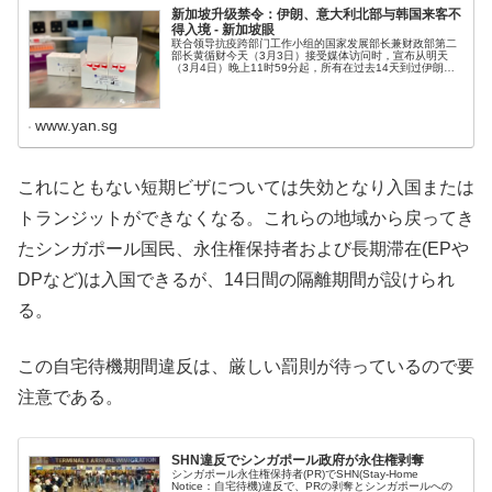
新加坡升级禁令：伊朗、意大利北部与韩国来客不
得入境 - 新加坡眼
联合领导抗疫跨部门工作小组的国家发展部长兼财政部第二
部长黄循财今天（3月3日）接受媒体访问时，宣布从明天
（3月4日）晚上11时59分起，所有在过去14天到过伊朗、
意大利北部和韩国的旅客，将不得入境新加坡或在新加坡过
境。
www.yan.sg
これにともない短期ビザについては失効となり入国または
トランジットができなくなる。これらの地域から戻ってき
たシンガポール国民、永住権保持者および長期滞在(EPや
DPなど)は入国できるが、14日間の隔離期間が設けられ
る。
この自宅待機期間違反は、厳しい罰則が待っているので要
注意である。
SHN違反でシンガポール政府が永住権剥奪
シンガポール永住権保持者(PR)でSHN(Stay-Home
Notice：自宅待機)違反で、PRの剥奪とシンガポールへの