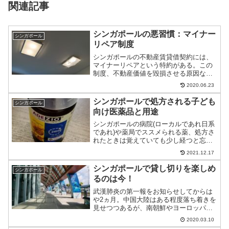
関連記事
シンガポールの悪習慣：マイナー
シンガポール
リペア制度
シンガポールの不動産賃貸借契約には、
マイナーリペアという特約がある。この
制度、不動産価値を毀損させる原因なの
だがそんな制度を紹介。
2020.06.23
シンガポールで処方される子ども
シンガポール
向け医薬品と用途
シンガポールの病院(ローカルであれ日系
であれ)や薬局でススメられる薬、処方さ
れたときは覚えていても少し経つと忘れ
たりしないだろうか？そして、効用を見
2021.12.17
ようとしても瓶には一切記載がない。さ
てはて…。
シンガポールで貸し切りを楽しめ
シンガポール
るのは今！
武漢肺炎の第一報をお知らせしてからは
や2ヵ月。中国大陸はある程度落ち着きを
見せつつあるが、南朝鮮やヨーロッパで
は爆発感染が懸念されている。そんな
2020.03.10
中、シンガポールの観光エリアは閑古鳥