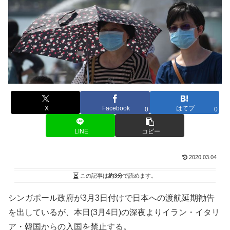
X
Facebook
はてブ
0
0
LINE
コピー
2020.03.04
この記事は
約3分
で読めます。
シンガポール政府が3月3日付けで日本への渡航延期勧告
を出しているが、本日(3月4日)の深夜よりイラン・イタリ
ア・韓国からの入国を禁止する。