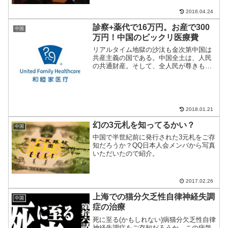
2016.04.24
診察+薬代で16万円。お産で300
中国
万円！中国のビックリ医療費
リアルタイム地獄の沙汰も金次第中国は
共産主義の国である。中国全土は、人民
の共通財産。そして、全人民が尊きも貧
しきもなく、皆平等。そんな地上の楽
園…のはずなのだが、先日届いた医療費
の明細票を見て驚いたのでご紹介。
2018.01.21
幻の3元札を知ってるかい？
中国
中国で半世紀前に発行された3元札をご存
知だろうか？QQ日本人会メンバから写真
いただいたので紹介。
2017.02.26
上海での猫分欠乏性自律神経失調
中国
症の治療
死に至る(かもしれない)病猫分欠乏性自律
神経失調症をご存知だろうか。この病気