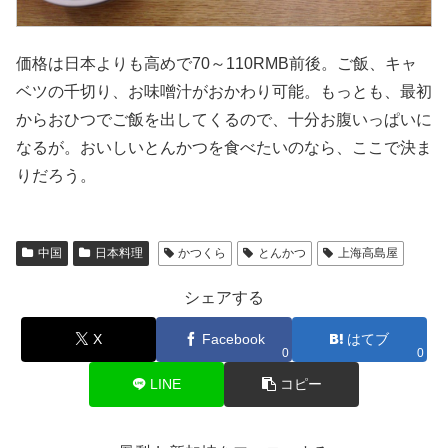
価格は日本よりも高めで70～110RMB前後。ご飯、キャ
ベツの千切り、お味噌汁がおかわり可能。もっとも、最初
からおひつでご飯を出してくるので、十分お腹いっぱいに
なるが。おいしいとんかつを食べたいのなら、ここで決ま
りだろう。
中国
日本料理
かつくら
とんかつ
上海高島屋
シェアする
X
Facebook
はてブ
0
0
LINE
コピー