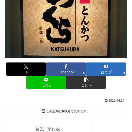
X
Facebook
はてブ
0
0
LINE
コピー
2016.04.24
この記事は
約1分
で読めます。
目次