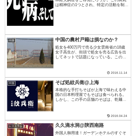
は精神症の1つとされ、特定の活動を制限
された場合に発症する疾患だ。上海にお
いてその治療は困難とされてきたが、ふ
さわしいクリニックを見つけたのでご紹
介。
中国の農村戸籍は損なのか？
中国
処女を400万円で売る少女雲南省の18歳
女子高生が、街頭で処女を売る広告を出
してネットで話題になっている。この少
女の身に何が起きたのか？
2016.11.14
そば処紋兵衛@上海
中国
本格的な手打ちそばが上海で味わえる中
国の日本料理屋でもそばは食べられる。
しかし、この手の店舗のそばは、乾麺を
ゆでて既成品のつゆを出してくる悪質な
ものが多い。おまけに価格が安くないと
いうピッコロ大魔王もビックリな一品。
2016.04.24
そんな中国で手打ちそばが...
久久滴水洞@陝西南路
レストラン
外国人御用達！ガーデンホテルのすぐそ