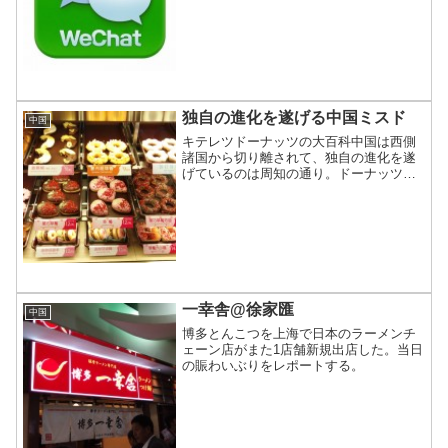
されるケースが多い。中国電信の修理受
付や費用払いなども実はWeChat上からで
きるの...
独自の進化を遂げる中国ミスド
中国
キテレツドーナッツの大百科中国は西側
諸国から切り離されて、独自の進化を遂
げているのは周知の通り。ドーナッツも
また同じで、中国独自で歩んでいるのだ
が、それはどうよ？というお話。
一幸舎@徐家匯
中国
博多とんこつを上海で日本のラーメンチ
ェーン店がまた1店舗新規出店した。当日
の賑わいぶりをレポートする。