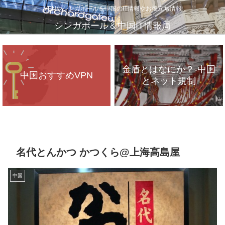
VPNやシンガポール＆中国のIT情報やお役立ち情報
シンガポール＆中国IT情報局
金盾とはなにか？-中国
中国おすすめVPN
とネット規制
VPNが遅いのは、通信
インフラのパンク？
名代とんかつ かつくら@上海高島屋
中国