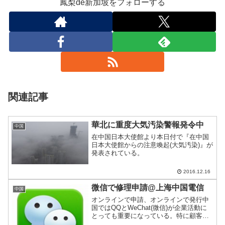
鳳梨de新加坡をフォローする
関連記事
華北に重度大気汚染警報発令中
中国
在中国日本大使館より本日付で『在中国
日本大使館からの注意喚起(大気汚染)』が
発表されている。
2016.12.16
微信で修理申請@上海中国電信
中国
オンラインで申請、オンラインで発行中
国ではQQとWeChat(微信)が企業活動に
とっても重要になっている。特に顧客向
けサービス(アフターフォロー)などで活用