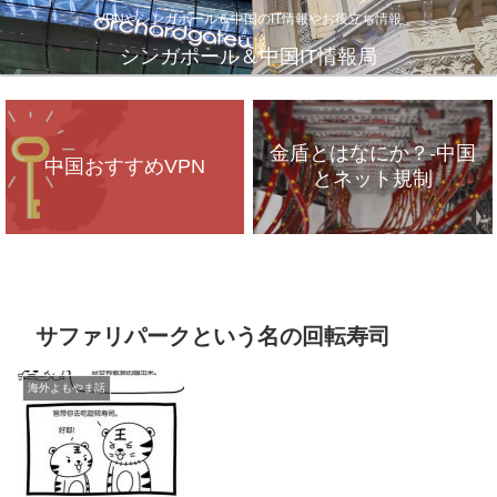
VPNやシンガポール＆中国のIT情報やお役立ち情報
シンガポール＆中国IT情報局
金盾とはなにか？-中国
中国おすすめVPN
とネット規制
VPNが遅いのは、通信
インフラのパンク？
サファリパークという名の回転寿司
海外よもやま話