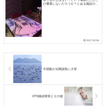
び遭遇しないだろうか？とある施設のベ
ッドカバーがあまりにもひどいのでご紹
介。
2017.02.04
中国船が尖閣諸島に大挙
VPN接続障害とその後