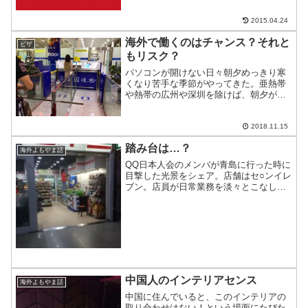
番号の詳細が出てくる...
2015.04.24
海外で働くのはチャンス？それと
ビザ
もリスク？
パソコンが開けない日々朝夕めっきり寒
くなり苦手な季節がやってきた。亜熱帯
や熱帯の広州や深圳を除けば、朝夕が苦
手という人も多いハズ。私は昔から寒い
のに弱く、冷え性持ち。そのせいか、こ
の時期になると風邪やインフルエンザに
2018.11.15
かかることが多い。ここ数...
踏み台は…？
海外よもやま話
QQ日本人会のメンバが青島に行った時に
目撃した光景をシェア。店舗はセ○ンイレ
ブン。店員が日常業務を淡々とこなして
いるのだが、手が届かない天井戸棚のも
のを出し入れするのに使っているのは…
(つд⊂)ｺﾞｼｺﾞｼいや、もう一度、見てみよ
う。天井戸...
中国人のインテリアセンス
海外よもやま話
中国に住んでいると、このインテリアの
取り合わせはない！という場面にたびた