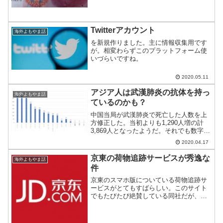
Twitterアカウント
海外よもやま話
を新規作りました。主に情報収集用です
が。相変わらずこのプラットフォーム使
いづらいですね。
2020.05.11
アジア人は武漢肺炎の抗体を持っ
海外よもやま話
ているのかも？
中国当局が武漢肺炎で死亡した人数を上
方修正した。当初よりも1,290人増の計
3,869人となったようだ。それでも数字を
隠蔽しているのでは？という疑惑があと
2020.04.17
をたたない。
京東の荷物追跡サービスが秀逸な
海外よもやま話
件
京東のスマホ版についている荷物追跡サ
ービスがとてもすばらしい。このサイト
でもたびたび絶賛している同社だが、ス
マホ版にはPC版にない機能が付加されて
いる。その1つを今回取り上げる。私的京
東から注文番号をタッチ。すると、注文