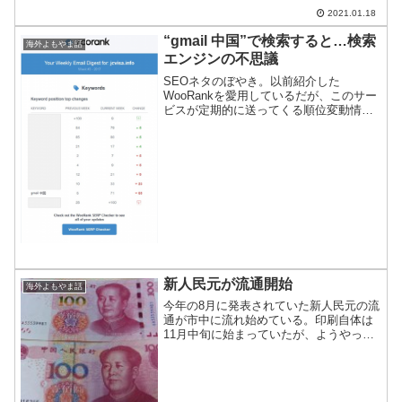
ールでは年末年始モードで街がわいてい
2021.01.18
る。
“gmail 中国”で検索すると…検索
海外よもやま話
エンジンの不思議
SEOネタのぼやき。以前紹介した
WooRankを愛用しているだが、このサー
ビスが定期的に送ってくる順位変動情報
というのがどうもあてにならない。
『VPNでもカモネギ』を止めませんか？
さきほど来たメールには、こんなこと
が。”gmail 中国”の...
新人民元が流通開始
海外よもやま話
今年の8月に発表されていた新人民元の流
通が市中に流れ始めている。印刷自体は
11月中旬に始まっていたが、ようやっと
お目見えである。