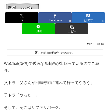
X
Facebook
はてブ
0
0
LINE
コピー
2016.08.13
この記事は
約1分
で読めます。
WeChat(微信)で秀逸な風刺画が出回っているのでご紹
介。
父トラ「父さんが回転寿司に連れて行ってやろう」
子トラ「やったー」
そして、そこはサファリパーク。