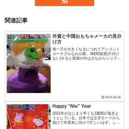
関連記事
外資と中国おもちゃメーカの見分
中国
け方
第一子が大きくなるにつれてアンコント
ローラブルなわが家。3時間放置(片付け
ない)すると部屋の中はさながらシリア状
態。東莞状態と言ってもいいかもしれな
い。家の中には多数のおもちゃがあっ
て、メーカも多数。トミカで有名な日本
はもちろん、アメリカや...
2019.02.28
Happy “Niu” Year
シンガポール
2021年がはじまり早くも3週間が過ぎよ
うとしている。日本では正月モードから
抜けて年度末に向けて忙しいはず。しか
し、中華圏では春節がメイン。シンガポ