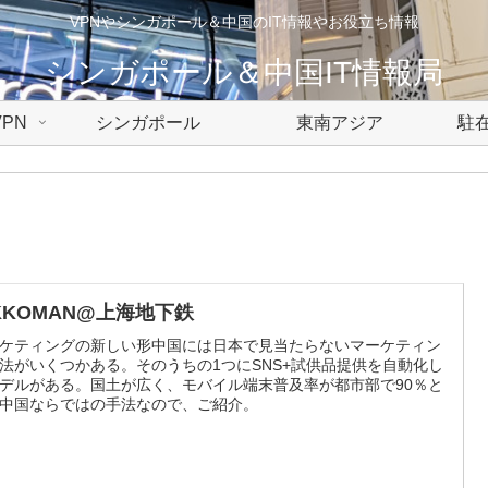
VPNやシンガポール＆中国のIT情報やお役立ち情報
シンガポール＆中国IT情報局
PN
シンガポール
東南アジア
駐在
IKKOMAN@上海地下鉄
ケティングの新しい形中国には日本で見当たらないマーケティン
法がいくつかある。そのうちの1つにSNS+試供品提供を自動化し
デルがある。国土が広く、モバイル端末普及率が都市部で90％と
中国ならではの手法なので、ご紹介。