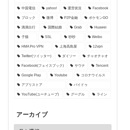
中国電信
yahoo!
運営状況
Facebook
ブロック
微博
P2P金融
ポケモンGO
滴滴出行
国際結婚
Grab
Huawei
子猫
SSL
吵吵
Weibo
HMA Pro VPN
上海高島屋
12vpn
Twitter(ツイッター)
ダイソー
チャオチャオ
Facebook(フェイスブック)
サウナ
Tencent
Google Play
Youtube
コロナウイルス
アプリストア
バイドゥ
YouTube(ユーチューブ)
グーグル
ライン
アーカイブ