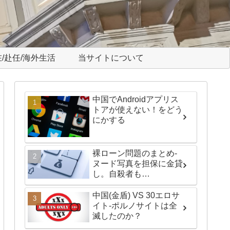
/赴任/海外生活
当サイトについて
中国でAndroidアプリス
トアが使えない！をどう
にかする
裸ローン問題のまとめ-
ヌード写真を担保に金貸
し。自殺者も…
中国(金盾) VS 30エロサ
イト-ポルノサイトは全
滅したのか？