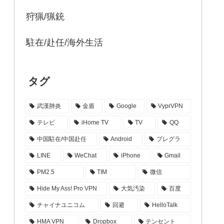
狩猟/猟銃
駐在/赴任/海外生活
タグ
武漢肺炎
金盾
Google
VyprVPN
テレビ
iHome TV
TV
QQ
中国駐在/中国赴任
Android
プレグラ
LINE
WeChat
iPhone
Gmail
PM2.5
TIM
微信
Hide My Ass! Pro VPN
大気汚染
百度
チャイナユニコム
回避
HelloTalk
HMA VPN
Dropbox
テンセント