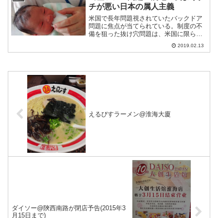
チが悪い日本の属人主義
米国で長年問題視されていたバックドア
問題に焦点が当てられている。制度の不
備を狙った抜け穴問題は、米国に限らず
日本にもある。国籍をターゲットにした
2019.02.13
この問題は、むしろ、罰則のゆるい日本
のほうがタチ悪い。
えるびすラーメン@淮海大廈
ダイソー@陝西南路が閉店予告(2015年3
月15日まで)