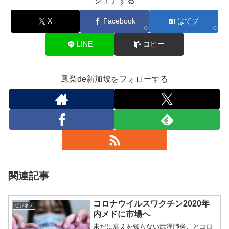
シェアする
X
Facebook
はてブ
0
0
LINE
コピー
鳳梨de新加坡をフォローする
関連記事
コロナウイルスワクチン2020年
ビジネス
内メドに市場へ
未だに衰えを知らない武漢肺炎ことコロ