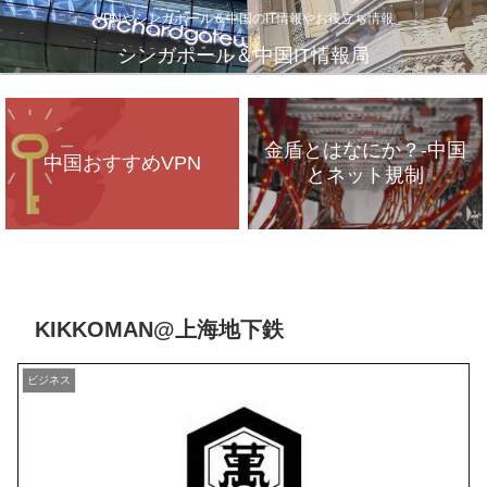
VPNやシンガポール＆中国のIT情報やお役立ち情報
シンガポール＆中国IT情報局
金盾とはなにか？-中国
中国おすすめVPN
とネット規制
VPNが遅いのは、通信
インフラのパンク？
KIKKOMAN@上海地下鉄
ビジネス