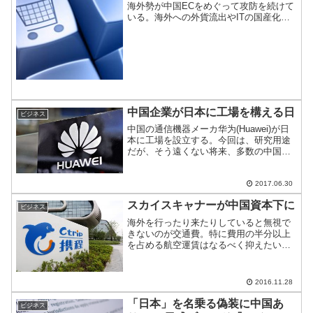
海外勢が中国ECをめぐって攻防を続けて
いる。海外への外貨流出やITの国産化推
進したい政府と自由化を求めて海外およ
び中国国内で乗り込んでくる外資の間で
駆け引き活発化。中国は金盾を使って取
り込みを図るようだ。
中国企業が日本に工場を構える日
ビジネス
中国の通信機器メーカ华为(Huawei)が日
本に工場を設立する。今回は、研究用途
だが、そう遠くない将来、多数の中国企
業が日本に続々と生産拠点を作る日は近
いのではないか？
2017.06.30
スカイスキャナーが中国資本下に
ビジネス
海外を行ったり来たりしていると無視で
きないのが交通費。特に費用の半分以上
を占める航空運賃はなるべく抑えたいの
が本音。ネットの発展とともに、航空券
を縦断的に検索する航空券サイトも発達
してきた。その中でも草分け的存在が”ス
2016.11.28
カイスキャナー(Sky...
「日本」を名乗る偽装に中国あ
ビジネス