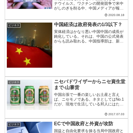
ナウイルス。ワクチンの開発競争で米中
がしのぎを削る中、中国メディアが報じ
るところでは、年内に市場へワクチンが
2020.08.18
投入されるとのこと。
中国経済は政府発表の1/3以下？
ビジネス
実体経済はかなり悪い中国中国の成長が
鈍化している。それは、中国の公式発表
からも読み取れる。中国指導部は、新常
態として容認しているが、実体経済はそ
れよりも悪いのではないか？という噂が
後を絶たない。経済指數をみると、実は
政府発表の50%以下なの...
ニセバドワイザーからニセ資生堂
ビジネス
まで-山寨货
中国出張で一番の楽しいお土産と言え
ば、ニセモノである。ネタとしてはNo.1
だが、現地で生活している邦人にはたま
らない。そのニセモノが海外にまで輸出
されていたという。
2017.07.03
ECで中国政府と外資が攻防
ビジネス
国益と自由化要求を操る当局中国政府と