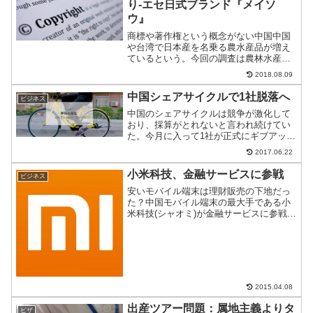
り-エセ日式ブランド『メイソ
ウ』
商標や著作権という概念がない中国中国
や台湾で日本産を名乗る農水産品が増え
ているという。今回の調査は農林水産省
なので、農水産品に限られる。しかし、
2018.08.09
工業製品や著作権、法人、さらには日本
人までもが偽装されている。そして、そ
中国シェアサイクルで1社脱落へ
ビジネス
の裏にいるのは中国だ。エ...
中国のシェアサイクルは競争が激化して
おり、採算がとれないと言われ続けてい
た。今月に入って1社が正式にギブアップ
宣言をした。次はどこが脱落するのだろ
2017.06.22
うか？
小米科技、金融サービスに参戦
ビジネス
安いモバイル端末は理財販売の下地だっ
た？中国モバイル端末の最大手である小
米科技(シャオミ)が金融サービスに参戦を
表明。モバイルで理財サービスを扱って
いるアリババやテンセントに殴りこみを
かけた模様。異業種への参戦は、中国で
は珍しくないが意外だ...
2015.04.08
出産ツアー問題：属地主義よりタ
ビザ