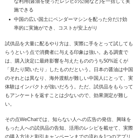
な利用(醤油を使ったレシピの公開など)を一括して実
施できる
中国の広い国土にベンダーマシンを配った分だけ効
率的に実施ができ、コストが安上がり
試供品を大量に配るやり方は、実際に手をとって試しても
らうという点で消費者に与える印象は強い。ある調査で
は、購入決定に最終影響を与えたもののうち50%近くが
「見たり聞いたり」したものだという。日本の醤油は中国
のそれとは異なり、海外渡航が難しい中国人にとって、実
体験はインパクトが強いだろう。ただ、試供品をもらって
もアンケートを返すことは少ないので、効果測定が難し
い。
その点WeChatでは、知らない人への広告の発信、興味を
もった人への試供品の告知、活用のレシピを載せて、実際
の購入方法と割引キャンペーンまでの流れを1つのアプリ