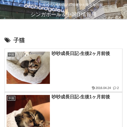
VPNやシンガポール＆中国のIT情報やお役立ち情報
シンガポール＆中国IT情報局
子猫
吵吵成長日記-生後2ヶ月前後
中国
2016.04.24
2
吵吵成長日記-生後1ヶ月前後
中国