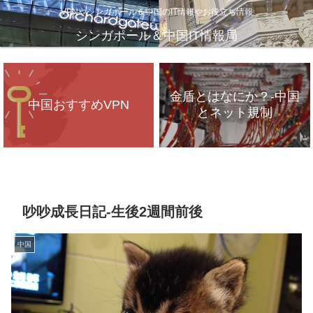
VPNやシンガポール＆中国のIT情報やお役立ち情報
シンガポール＆中国IT情報局
金盾とはなにか？-中国
中国おすすめVPN
とネット規制
VPNが遅いのは、通信
インフラのパンク？
吵吵成長日記-生後2週間前後
中国