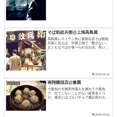
側にも及んできた。
そば処紋兵衛@上海高島屋
中国
高島屋レストラン街に新規出店そば処紋
兵衛と言えば、中国上海で「数少ない」
まともなそばが食べられるお店。長いこ
とオープンする旨が7階のレストラン街に
告知されていたが、ようやくオープンし
たようなので行ってきた。
2016.04.24
南翔饅頭店@豫園
レストラン
小籠包の大御所外国人を連れて小籠包
で、出てこないことがない超有名ドコ
ロ。過去にはゴルバチョフ書記長やエリ
ザベス女王も訪れたことがあるほどで、
日本にも支店を持っている模様。そんな
有名店をご紹介。
2016.04.24