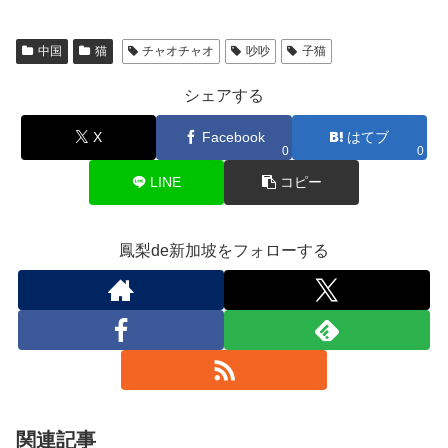
中国
猫
チャオチャオ
吵吵
子猫
シェアする
X
Facebook
はてブ
0
0
LINE
コピー
鳳梨de新加坡をフォローする
関連記事