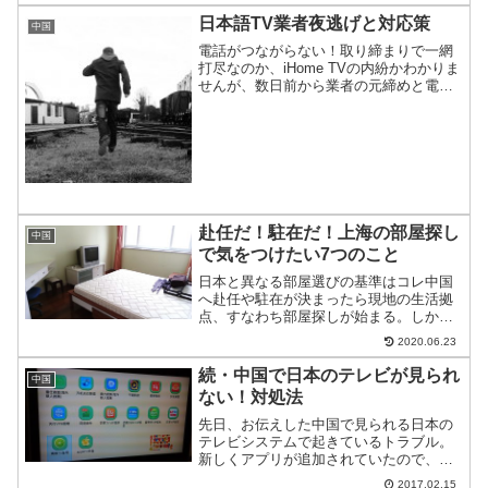
日本語TV業者夜逃げと対応策
中国
電話がつながらない！取り締まりで一網
打尽なのか、iHome TVの内紛かわかりま
せんが、数日前から業者の元締めと電話
がつながらなくなったようです。取次業
者で逃亡しているところもあり、どう見
ても夜逃げです。本当にありがとうござ
いました。ちなみ...
赴任だ！駐在だ！上海の部屋探し
中国
で気をつけたい7つのこと
日本と異なる部屋選びの基準はコレ中国
へ赴任や駐在が決まったら現地の生活拠
点、すなわち部屋探しが始まる。しか
し、不動産のクオリティが高い日本の感
2020.06.23
覚で、中国の部屋を探すととても痛い目
にあう。日本とは異なる基準で部屋選び
続・中国で日本のテレビが見られ
中国
が必要なのだ。そこで、注意...
ない！対処法
先日、お伝えした中国で見られる日本の
テレビシステムで起きているトラブル。
新しくアプリが追加されていたので、取
り上げる。
2017.02.15