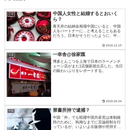
中国人女性と結婚するとおいく
ビザ
ら？
青天井の結納金相場中国にいると、中国
人をパートナーに…と考えることもある
だろう。日本がそうだったように、中国
にも結納金がある。その相場をご存知だ
ろうか？
2016.12.15
一幸舎@徐家匯
中国
博多とんこつを上海で日本のラーメンチ
ェーン店がまた1店舗新規出店した。当日
の賑わいぶりをレポートする。
2016.04.24
禁書所持で逮捕？
中国
中国「外」でも暗躍中国共産党は体制維
持のために、執拗なまでに言論統制を行
っているが、いよいよ出版側や所持する