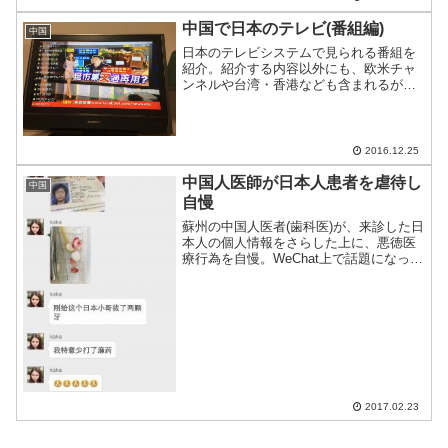
中国で日本のテレビ(番組編)
中国
日本のテレビシステムで見られる番組を
紹介。紹介する内容以外にも、欧米チャ
ンネルや台湾・香港なども含まれるが、
日本のテレビだけお見せする。
2016.12.25
中国人医師が日本人患者を虐待し
中国
自慢
蘇州の中国人医者(歯科医)が、来診した日
本人の個人情報をさらした上に、悪徳医
療行為を自慢。WeChat上で話題になって
いる。
2017.02.23