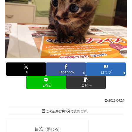
X
Facebook
はてブ
0
0
LINE
コピー
2016.04.24
この記事は
約2分
で読めます。
目次