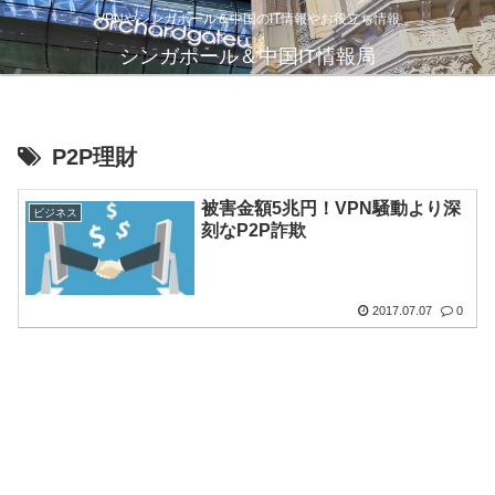
VPNやシンガポール＆中国のIT情報やお役立ち情報
シンガポール＆中国IT情報局
P2P理財
被害金額5兆円！VPN騒動より深
ビジネス
刻なP2P詐欺
2017.07.07
0