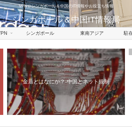
VPNやシンガポール＆中国のIT情報やお役立ち情報
シンガポール＆中国IT情報局
PN
シンガポール
東南アジア
駐在
金盾とはなにか？-中国とネット規制