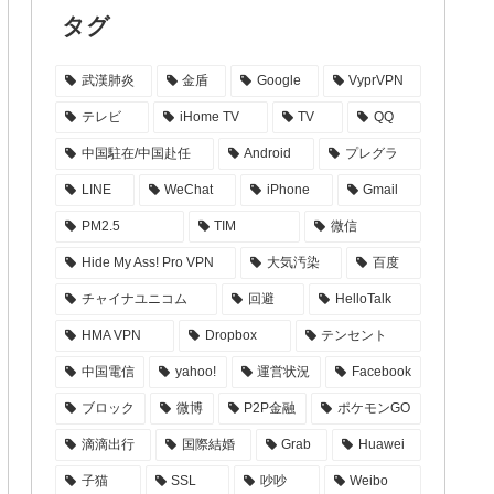
タグ
武漢肺炎
金盾
Google
VyprVPN
テレビ
iHome TV
TV
QQ
中国駐在/中国赴任
Android
プレグラ
LINE
WeChat
iPhone
Gmail
PM2.5
TIM
微信
Hide My Ass! Pro VPN
大気汚染
百度
チャイナユニコム
回避
HelloTalk
HMA VPN
Dropbox
テンセント
中国電信
yahoo!
運営状況
Facebook
ブロック
微博
P2P金融
ポケモンGO
滴滴出行
国際結婚
Grab
Huawei
子猫
SSL
吵吵
Weibo