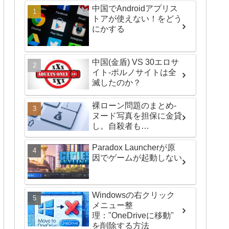
中国でAndroidアプリス
トアが使えない！をどう
にかする
中国(金盾) VS 30エロサ
イト-ポルノサイトは全
滅したのか？
裸ローン問題のまとめ-
ヌード写真を担保に金貸
し。自殺者も…
Paradox Launcherが原
因でゲームが起動しない
Windowsの右クリック
メニュー整
理："OneDriveに移動"
を削除する方法