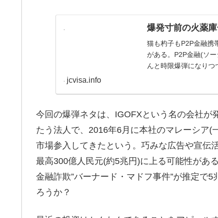
爆発寸前の火薬庫
猫も杓子もP2P金融
がある。P2P金融(ソ
んと時限爆弾になりつ
jcvisa.info
今回の爆弾ネタは、IGOFXという名の会社が
たう法人で、2016年6月に本社のマレーシア
市場参入してきたという。巧みな広告や宣伝活
最高300億人民元(約5兆円)に上る可能性が
金融詐欺”バーナード・マドフ事件”が推定で
ろうか？