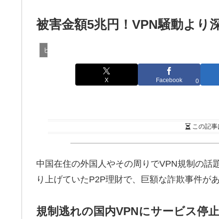
被害金額5兆円！VPN騒動より深
ビジネス
X
Facebook
0
この記事
中国在住の外国人やその周りでVPN規制の話
り上げていたP2P理財で、巨額な詐欺事件が
規制逃れの国内VPNにサービス停