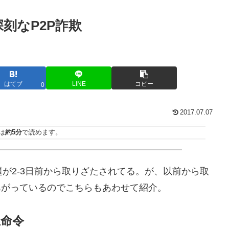
刻なP2P詐欺
はてブ
LINE
コピー
0
2017.07.07
は
約5分
で読めます。
題が2-3日前から取りざたされてる。が、以前から取
あがっているのでこちらもあわせて紹介。
止命令