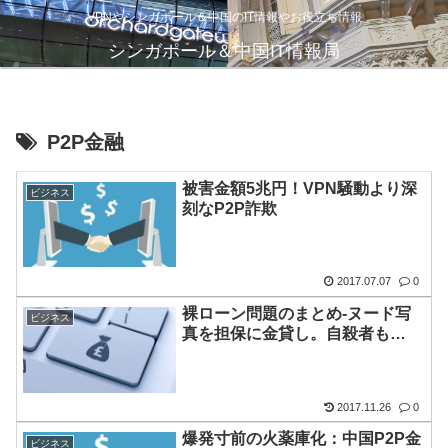
VPNやシンガポール＆中国のIT情報やお役立ち情報
シンガポール＆中国IT情報局
P2P金融
被害金額5兆円！VPN騒動より深
ビジネス
刻なP2P詐欺
2017.07.07
0
裸ローン問題のまとめ-ヌード写
ビジネス
真を担保に金貸し。自殺者も…
2017.11.26
0
爆発寸前の火薬庫化：中国P2P金
ビジネス