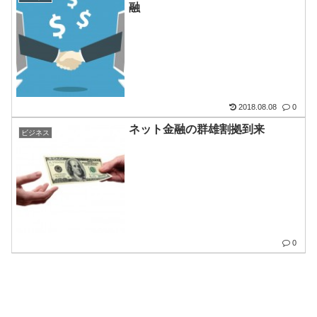
融
2018.08.08
0
ネット金融の群雄割拠到来
ビジネス
0