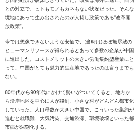
き国内経済が疲弊しきっていた。頭脳は海外に逃亡、西側
との対立で、ヒトもモノもカネもない状況だった。そんな
境地にあって生み出されたのが人貸し政策である”改革開
放政策”。
今では想像できないような安価で、(当時は)ほぼ無尽蔵の
ヒューマンリソースが得られるとあって多数の企業が中国
に進出した。コストメリットの大きい労働集約型産業にと
って、中国がとても魅力的生産地であったのは言うまでも
ない。
80年代から90年代にかけて勢いがついてくると、地方か
ら沿岸地区を中心に人が殺到。小さな村がどんどん都市化
していった。人口母数が大きい中国で、こういった集約が
進むと就職難、大気汚染、交通渋滞、環境破壊といった都
市病が深刻化する。