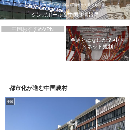
VPNやシンガポール＆中国のIT情報やお役立ち情報
シンガポール＆中国IT情報局
中国おすすめVPN
金盾とはなにか？-中国
とネット規制
VPNが遅いのは、通信
インフラのパンク？
都市化が進む中国農村
中国