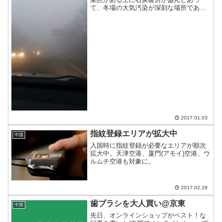
て、冬場の大気汚染が深刻な場所であ
る。本日の大気汚染がかなり激しかった
のでシェア。
2017.01.03
指紋登録エリアが拡大中
中国
入国時に指紋登録が必要なエリアが順次
拡大中。天津空港、厦門(アモイ)空港、ウ
ルムチ空港も対象に。
2017.02.28
歯ブラシを大人買い@京東
中国
先日、オンラインショップがベスト！な