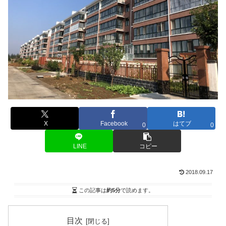
X
Facebook
はてブ
0
0
LINE
コピー
2018.09.17
この記事は
約5分
で読めます。
目次