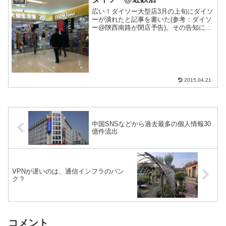
中国
中国製品近...
広い！ダイソー大型店3月の上旬にダイソ
ーが潰れたと記事を書いた(参考：ダイソ
ー@陝西南路が閉店予告)。その告知に書
いてあった1店舗に行ってきたのでレポー
トする。
2015.04.21
中国SNSなどから過去最多の個人情報30
億件流出
VPNが遅いのは、通信インフラのパン
ク？
コメント