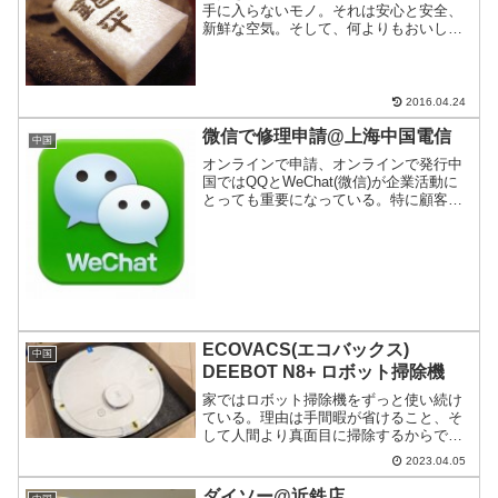
手に入らないモノ。それは安心と安全、
新鮮な空気。そして、何よりもおいしい
白米。中華系レストランのご飯はまるで
カルテルを結んだように、軒並みまず
い。しかし、ここ銀平は別格。窯焚きで
ご飯が食べれる上海唯一のお...
2016.04.24
微信で修理申請@上海中国電信
中国
オンラインで申請、オンラインで発行中
国ではQQとWeChat(微信)が企業活動に
とっても重要になっている。特に顧客向
けサービス(アフターフォロー)などで活用
されるケースが多い。中国電信の修理受
付や費用払いなども実はWeChat上からで
きるの...
ECOVACS(エコバックス)
中国
DEEBOT N8+ ロボット掃除機
家ではロボット掃除機をずっと使い続け
ている。理由は手間暇が省けること、そ
して人間より真面目に掃除するからであ
る。今回、ECOVACS(エコバックス)社の
2023.04.05
DEEBOT N8+を追加購入したので記事
化。海外製品と互角の実力を持ち始めた
ダイソー@近鉄店