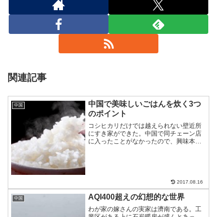
関連記事
中国で美味しいごはんを炊く3つ
中国
のポイント
コシヒカリだけでは越えられない壁近所
にすき家ができた。中国で同チェーン店
に入ったことがなかったので、興味本位
で食べてみた。すると、意外とご飯がお
いしい。中国に来る日本人が口を揃えて
言うのは、「ご飯がまずい！」ではない
か？そこで、おいしいごは...
2017.08.16
AQI400超えの幻想的な世界
中国
わが家の嫁さんの実家は濟南である。工
業区がある上に石炭暖房が盛んとあっ