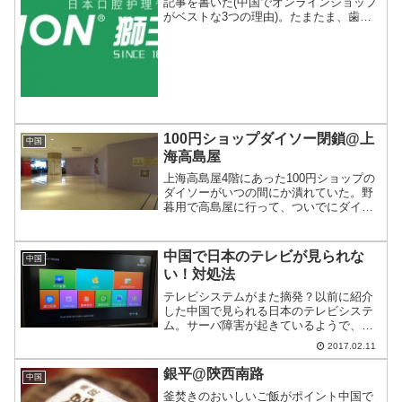
記事を書いた(中国でオンラインショップ
がベストな3つの理由)。たまたま、歯ブ
ラシをオンラインショップで買い込んだ
ので、その時の内容を書いてみる。今回
購入したのはライオンのシステマ。日本
では知名度の高い歯ブ...
100円ショップダイソー閉鎖@上
中国
海高島屋
上海高島屋4階にあった100円ショップの
ダイソーがいつの間にか潰れていた。野
暮用で高島屋に行って、ついでにダイソ
ーを探したのに見つからない。探しても
探しても見つからない。で、あったはず
の場所には…いつオープンしたんだっ
中国で日本のテレビが見られな
中国
け？と記憶を探ると1月...
い！対処法
テレビシステムがまた摘発？以前に紹介
した中国で見られる日本のテレビシステ
ム。サーバ障害が起きているようで、昨
日の夜から接続が悪くなっている。対処
2017.02.11
法を聞いたのでご紹介。
銀平@陝西南路
中国
釜焚きのおいしいご飯がポイント中国で