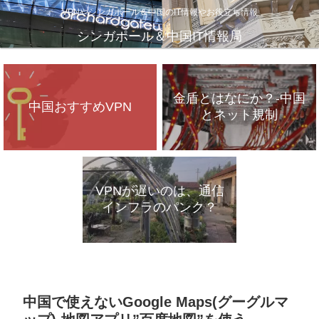
VPNやシンガポール＆中国のIT情報やお役立ち情報
シンガポール＆中国IT情報局
金盾とはなにか？-中国
中国おすすめVPN
とネット規制
VPNが遅いのは、通信
インフラのパンク？
中国で使えないGoogle Maps(グーグルマ