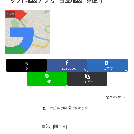
ップ)-地図アプリ”百度地図”を使う
VPN
X
Facebook
はてブ
0
1
LINE
コピー
2019.01.06
この記事は
約6分
で読めます。
目次