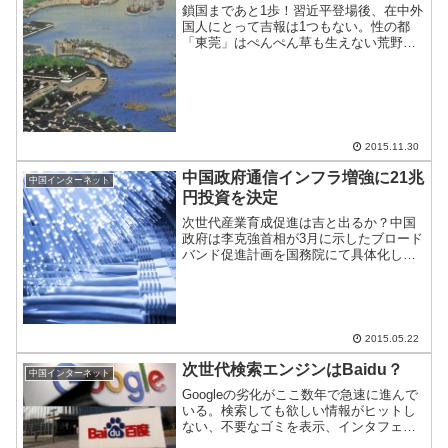
鎖国まであと1歩！習近平登場後、在中外
国人にとって吉報は1つもない。性の都
「東莞」はぺんぺん草も生えない荒野に
なり、複数のVPNが規制され、ネット環
境は悪化の一途。今日になって、日本語
TVが死亡確定なので、悲報＋1をお伝え
する。
2015.11.30
中国政府通信インフラ増強に21兆
中国インターネット
円投資を決定
次世代産業育成促進は吉と出るか？中国
政府は李克強首相が3月に示したブロード
バンド促進計画を国務院にて具体化し、
決定した。同時に21兆円を投じて関連企
業の育成を図るとしている。この次世代
産業の育成促進は吉と出るか凶と出るの
か？
2015.05.22
次世代検索エンジンはBaidu？
中国インターネット
Googleの劣化がここ数年で急速に進んで
いる。検索しても欲しい情報がヒットし
ない、不要なゴミを表示、インタフェイ
スの改悪等々。一方で、本サイトが散々