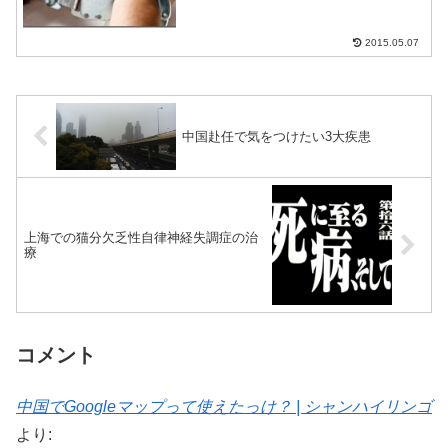
気をつける必要がある。気をつ...
2015.05.07
中国赴任で気をつけたい3大疾患
上海での猫分欠乏性自律神経失調症の治
療
コメント
中国でGoogleマップって使えたっけ？ | シャンハイリンゴ
より: