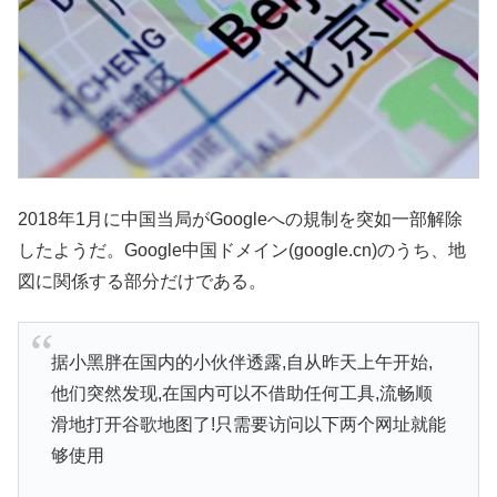
2018年1月に中国当局がGoogleへの規制を突如一部解除
したようだ。Google中国ドメイン(google.cn)のうち、地
図に関係する部分だけである。
据小黑胖在国内的小伙伴透露,自从昨天上午开始,
他们突然发现,在国内可以不借助任何工具,流畅顺
滑地打开谷歌地图了!只需要访问以下两个网址就能
够使用