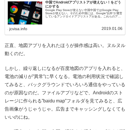
中国でAndroidアプリストアが使えない！をどう
にかする
Google Play Storeが使えない中国中国ではGoogle Play
Storeが使えない。そのため中国には、Google”以外”が運営
しているアンドロイドアプリストアがある。これらのアプ
リストアからダウンロードして、インストール...
2019.01.06
jcvisa.info
正直、地図アプリを入れたほうが操作感は高い。ヌルヌル
動くのだ。
しかし、繰り返しになるが百度地図のアプリを入れると、
電池の減りが”異常”に早くなる。電池の利用状況で確認し
てみると、バックグラウンドでいろいろ通信をやっている
のが原因なのだ。ファイルアプリなどで、Androidのスト
レージに作られる”baidu map”フォルダを見てみると、広
告画像がうじゃうじゃ。広告までキャッシングしなくても
いいのにね。