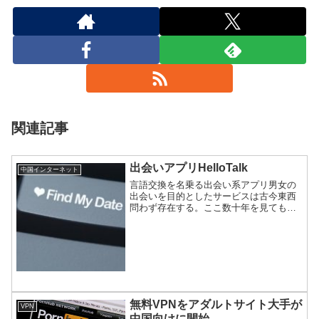
関連記事
出会いアプリHelloTalk
中国インターネット
言語交換を名乗る出会い系アプリ男女の
出会いを目的としたサービスは古今東西
問わず存在する。ここ数十年を見てもテ
レクラ、デートクラブ、援助交際など呼
び方は変化しても、中身は変わらない。
今回は、中国製出合い系アプリをご紹
介。
無料VPNをアダルトサイト大手が
VPN
中国向けに開始