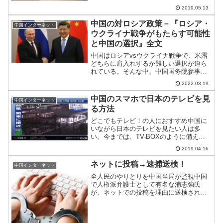
叩いてきた百度が最近目覚ましい進歩を
2019.05.13
遂げている。次世代検索エンジンは、意
外にも百度かもしれない。
中国の対ロシア政策－『ロシア・
中国インターネット
ウクライナ戦争がもたらす可能性
と中国の選択』全文
中国はロシアvsウクライナ戦争で、米露
どちらに肩入れするか難しい選択が迫ら
れている。そんな中、中国国务院参事室
公共政策研究中心副理事长 胡伟が書いた
2022.03.19
文章が物議を醸している。当該文章は中
国ネットで削除されており、百度でも出
中国のスマホで日本のテレビを見
中国インターネット
てこない。中身はとて...
る方法
どこでもテレビ！の人におすすめ中国に
いながら日本のテレビを見たい人は多
い。今までは、TV-BOXのように備え付
け型を紹介してきた。この度、とあるサ
2019.04.16
ービス業者から、デモアカウントをもら
ったのでレビュー。出張や旅行中など外
ネットに投稿→逮捕送検！
中国インターネット
でスマホを使ってテレビ...
全人民のやりとりを中国当局が監視中国
で人権派弁護士として有名な浦志強氏
が、ネットでの投稿を理由に送検され
た。彼の過去の投稿含めて当局が調査、
今回の送検に至っている。中国では、プ
ライバシーや人権がないので、外国人も