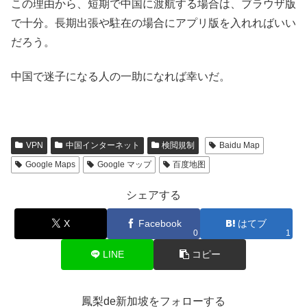
この理由から、短期で中国に渡航する場合は、ブラウザ版
で十分。長期出張や駐在の場合にアプリ版を入れればいい
だろう。
中国で迷子になる人の一助になれば幸いだ。
VPN
中国インターネット
検閲規制
Baidu Map
Google Maps
Google マップ
百度地图
シェアする
X
Facebook
はてブ
0
1
LINE
コピー
鳳梨de新加坡をフォローする