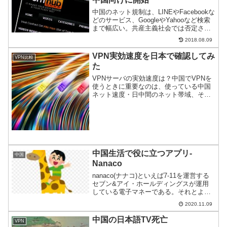
中国のネット規制は、LINEやFacebookな
どのサービス、GoogleやYahooなど検索
まで幅広い。共産主義社会では否定され
るアダルトサイトも対象に含まれてい
2018.08.09
る。そんな中、アダルトサイト大手が無
料VPNサービスを開始、中国に真っ向勝
VPN実効速度を日本で確認してみ
VPN比較
負...
た
VPNサーバの実効速度は？中国でVPNを
使うときに重要なのは、使っている中国
ネット速度・日中間のネット帯域、そし
てVPNサーバの性能だ。前者2つは当局次
第だが、後者については確認の手段があ
る。日本に一時帰国したので、速度を確
認してみた。
中国生活で役に立つアプリ-
中国
Nanaco
nanaco(ナナコ)といえば7-11を運営する
セブン&アイ・ホールディングスが運用
している電子マネーである。それとよく
にたNanacoと言うまったく別物アプリが
2020.11.09
よくできているのでご紹介。
中国の日本語TV死亡
VPN