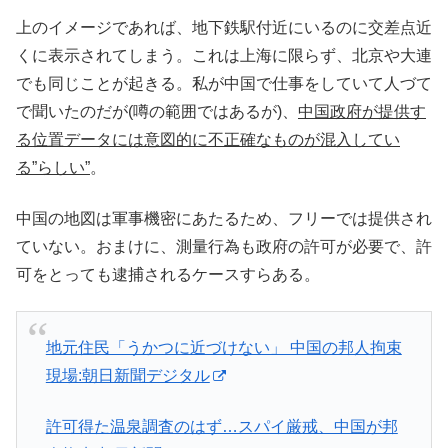
上のイメージであれば、地下鉄駅付近にいるのに交差点近
くに表示されてしまう。これは上海に限らず、北京や大連
でも同じことが起きる。私が中国で仕事をしていて人づて
で聞いたのだが(噂の範囲ではあるが)、
中国政府が提供す
る位置データには意図的に不正確なものが混入してい
る”らしい”
。
中国の地図は軍事機密にあたるため、フリーでは提供され
ていない。おまけに、測量行為も政府の許可が必要で、許
可をとっても逮捕されるケースすらある。
地元住民「うかつに近づけない」 中国の邦人拘束
現場:朝日新聞デジタル
許可得た温泉調査のはず…スパイ厳戒、中国が邦