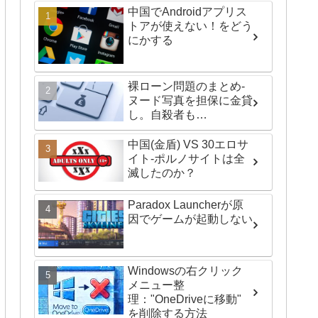
中国でAndroidアプリス
トアが使えない！をどう
にかする
裸ローン問題のまとめ-
ヌード写真を担保に金貸
し。自殺者も…
中国(金盾) VS 30エロサ
イト-ポルノサイトは全
滅したのか？
Paradox Launcherが原
因でゲームが起動しない
Windowsの右クリック
メニュー整
理："OneDriveに移動"
を削除する方法