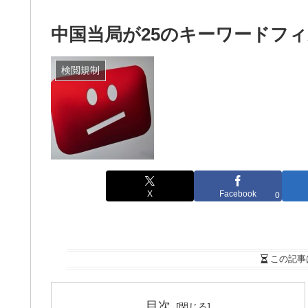
中国当局が25のキーワードフ
検閲規制
X
Facebook
0
この記事
目次