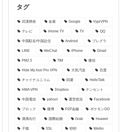
タグ
武漢肺炎
金盾
Google
VyprVPN
テレビ
iHome TV
TV
QQ
中国駐在/中国赴任
Android
プレグラ
LINE
WeChat
iPhone
Gmail
PM2.5
TIM
微信
Hide My Ass! Pro VPN
大気汚染
百度
チャイナユニコム
回避
HelloTalk
HMA VPN
Dropbox
テンセント
中国電信
yahoo!
運営状況
Facebook
ブロック
微博
P2P金融
ポケモンGO
滴滴出行
国際結婚
Grab
Huawei
子猫
SSL
吵吵
Weibo