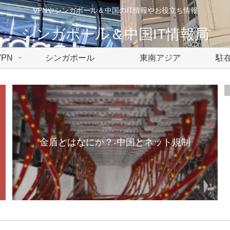
VPNやシンガポール＆中国のIT情報やお役立ち情報
シンガポール＆中国IT情報局
PN
シンガポール
東南アジア
駐在
金盾とはなにか？-中国とネット規制