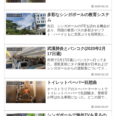
規約なのかわからないが、店舗に入る前
に体調宣言が必要なところが出てきた。
2020.04.21
多彩なシンガポールの教育システ
シンガポール
ム
先日、シンガポールのITEを訪れる機会が
あり、同国の教育パスの多彩さやソフ
ト・ハードともに充実ぶりを垣間見たの
でご紹介。
武漢肺炎とバンコク(2020年2月
シンガポール
17日週)
所用で2月17日週にバンコクへ行ってき
た。渡航直前にタイ保健省が日本および
シンガポールからの渡航客についてスク
リーニングを強化する旨の発表があり、
2020.02.22
どうなることやら？と思ったのだが…
トイレットペーパー狂想曲
シンガポール
オーストラリアのスーパーマーケットで
トイレットペーパーで乱闘騒ぎ。警察官
が呼ばれる事態になった。どこの国でも
デマを信じて実行する人が一定数いると
いう古今東西。
2020.03.07
シンガポールで海外TVを見るの
シンガポール