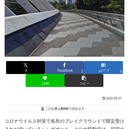
X
Facebook
はてブ
2
0
LINE
コピー
2020.09.27
この記事は
約4分
で読めます。
コロナウイルス対策で各所のプレイグラウンドで限定受け