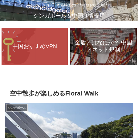
VPNやシンガポール＆中国のIT情報やお役立ち情報
シンガポール＆中国IT情報局
金盾とはなにか？-中国
中国おすすめVPN
とネット規制
VPNが遅いのは、通信
インフラのパンク？
空中散歩が楽しめるFloral Walk
シンガポール