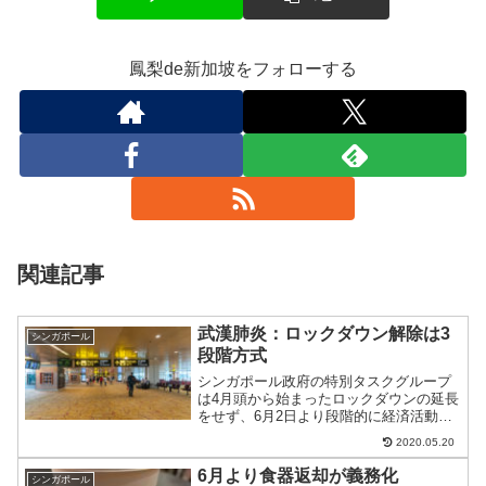
鳳梨de新加坡をフォローする
関連記事
武漢肺炎：ロックダウン解除は3
シンガポール
段階方式
シンガポール政府の特別タスクグループ
は4月頭から始まったロックダウンの延長
をせず、6月2日より段階的に経済活動解
除に踏み切る。
2020.05.20
6月より食器返却が義務化
シンガポール