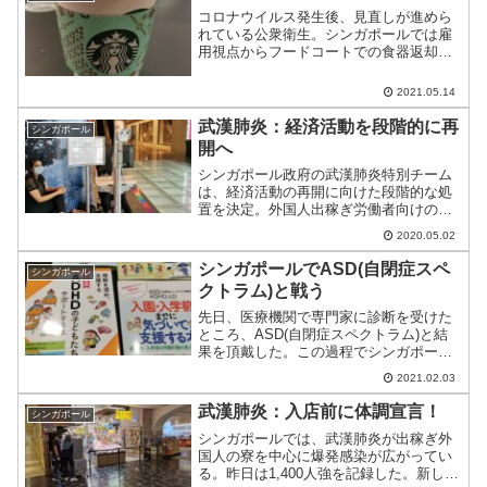
コロナウイルス発生後、見直しが進めら
れている公衆衛生。シンガポールでは雇
用視点からフードコートでの食器返却が
推奨されつつも放置されてきたが、6月よ
り義務化される。
2021.05.14
武漢肺炎：経済活動を段階的に再
シンガポール
開へ
シンガポール政府の武漢肺炎特別チーム
は、経済活動の再開に向けた段階的な処
置を決定。外国人出稼ぎ労働者向けの寄
宿舎(dormitory)ではまだ発生しているも
2020.05.02
のの、ローカルでの感染減少を受けたも
の。
シンガポールでASD(自閉症スペ
シンガポール
クトラム)と戦う
先日、医療機関で専門家に診断を受けた
ところ、ASD(自閉症スペクトラム)と結
果を頂戴した。この過程でシンガポール
でできること、難しいことを調べたので
2021.02.03
備忘録として残したい。
武漢肺炎：入店前に体調宣言！
シンガポール
シンガポールでは、武漢肺炎が出稼ぎ外
国人の寮を中心に爆発感染が広がってい
る。昨日は1,400人強を記録した。新しい