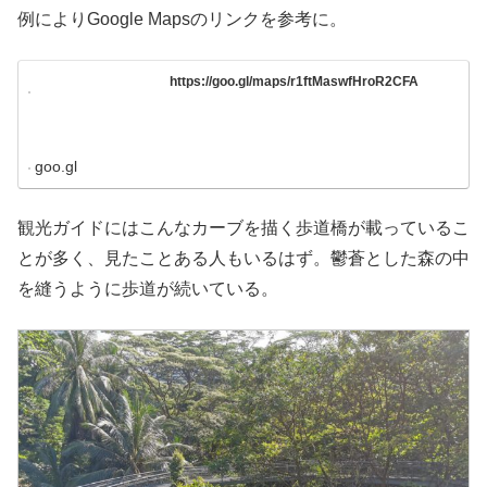
例によりGoogle Mapsのリンクを参考に。
https://goo.gl/maps/r1ftMaswfHroR2CFA
goo.gl
観光ガイドにはこんなカーブを描く歩道橋が載っているこ
とが多く、見たことある人もいるはず。鬱蒼とした森の中
を縫うように歩道が続いている。