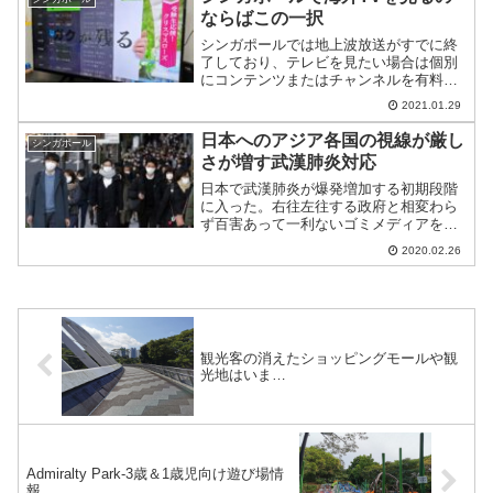
ならばこの一択
シンガポールでは地上波放送がすでに終
了しており、テレビを見たい場合は個別
にコンテンツまたはチャンネルを有料で
見る。でも、時間の合間にぼ～っとみた
2021.01.29
いこともある。そんなときにおすすめし
たいのが、今回のTV-BOXである。
日本へのアジア各国の視線が厳し
シンガポール
さが増す武漢肺炎対応
日本で武漢肺炎が爆発増加する初期段階
に入った。右往左往する政府と相変わら
ず百害あって一利ないゴミメディアをよ
そに、各国が日本排除に乗り出した。そ
2020.02.26
れだけ事態は深刻化、海外政府が自国防
衛のために対応強化に乗り出した。
観光客の消えたショッピングモールや観
光地はいま…
Admiralty Park-3歳＆1歳児向け遊び場情
報