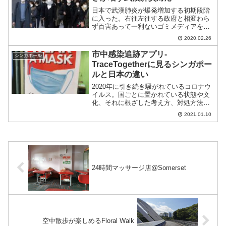
日本で武漢肺炎が爆発増加する初期段階
に入った。右往左往する政府と相変わら
ず百害あって一利ないゴミメディアをよ
そに、各国が日本排除に乗り出した。そ
2020.02.26
れだけ事態は深刻化、海外政府が自国防
衛のために対応強化に乗り出した。
市中感染追跡アプリ-
シンガポール
TraceTogetherに見るシンガポー
ルと日本の違い
2020年に引き続き騒がれているコロナウ
イルス。国ごとに置かれている状態や文
化、それに根ざした考え方、対処方法が
違う。制度化してIT化に取り組んだシン
2021.01.10
ガポールについて紹介をする。
24時間マッサージ店@Somerset
空中散歩が楽しめるFloral Walk