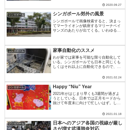
行ってきた。
2020.09.27
シンガポール郊外の風景
シンガポール
シンガポールで画像検索すると、決まっ
てマーライオンが鎮座するマリーナベイ
サンズのあたりが出てくる。いわゆるこ
んな風景。中心地のこの風景に飽きた人
は少し街中へ出歩いて、歴史的な建造物
－おそらくこんな風景を撮影していくの
だろう。ショッピングセン...
家事自動化のススメ
シンガポール
わが家では家事を可能な限り自動化して
いる。シンガポールでも日本と同じくも
しくはそれ以上に自動化できるので、
Tipsをまとめた。
2021.02.24
Happy “Niu” Year
シンガポール
2021年がはじまり早くも3週間が過ぎよ
うとしている。日本では正月モードから
抜けて年度末に向けて忙しいはず。しか
し、中華圏では春節がメイン。シンガポ
ールでは年末年始モードで街がわいてい
2021.01.18
る。
日本へのアジア各国の視線が厳し
シンガポール
さが増す武漢肺炎対応