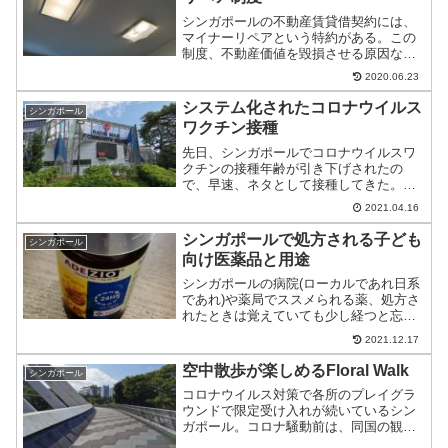
シンガポールの不動産賃貸借契約には、
マイナーリペアという特約がある。この
制度、不動産価値を毀損させる原因なの
だがそんな制度を紹介。
2020.06.23
システム化されたコロナウイルス
シンガポール
ワクチン接種
先日、シンガポールでコロナウイルスワ
クチンの接種年齢が引き下げされたの
で、早速、ネタとして接種してきた。身
分証が整備されていることと手順がシス
2021.04.16
テム化されており、とても驚いたのでご
紹介。
シンガポールで処方される子ども
シンガポール
向け医薬品と用途
シンガポールの病院(ローカルであれ日系
であれ)や薬局でススメられる薬、処方さ
れたときは覚えていても少し経つと忘れ
たりしないだろうか？そして、効用を見
2021.12.17
ようとしても瓶には一切記載がない。さ
てはて…。
空中散歩が楽しめるFloral Walk
シンガポール
コロナウイルス対策で各所のプレイグラ
ウンドで限定受け入れが続いているシン
ガポール。コロナ騒動前は、同国の観光
名所の1つで有名でもあったFloral Walkへ