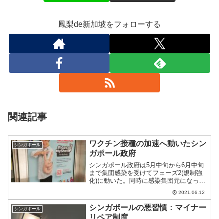
鳳梨de新加坡をフォローする
関連記事
ワクチン接種の加速へ動いたシン
シンガポール
ガポール政府
シンガポール政府は5月中旬から6月中旬
まで集団感染を受けてフェーズ2(規制強
化)に動いた。同時に感染集団元になって
いた学校への集団接種を加速させるとと
2021.06.12
もに、全年齢の市民へワクチン接種をす
すめる動きに転じた。
シンガポールの悪習慣：マイナー
シンガポール
リペア制度