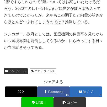
1階ですらこれなので2階についてはお察しいただけるだ
ろう。2020年の1月～3月はまだ観光客がぽろぽろ入って
きてたのでよかったが、来年もこの調子だと内需の弱さか
らほとんどつぶれてしまうのでは？推測している。
シンガポール政府としては、医療機関の稼働率を見ながら
いつ国境再開を前倒ししてやるのか、にらめっこする日々
が当面続きそうである。
シンガポール
コロナウイルス
シェアする
X
Facebook
はてブ
15
0
LINE
コピー