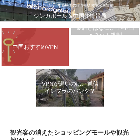
VPNやシンガポール＆中国のIT情報やお役立ち情報
シンガポール＆中国IT情報局
金盾とはなにか？-中国
とネット規制
中国おすすめVPN
VPNが遅いのは、通信
インフラのパンク？
観光客の消えたショッピングモールや観光