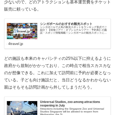
少ないので、どのアトラクションも基本運営費をチケット
販売に頼っている。
シンガポールのおすすめ観光スポット
シンガポールで人気の観光スポットをランキング形式でご
紹介！【現地ツアー・オプショナルツアー・予約有】の施
設・スポット情報掲載！シンガポールの観光スポットに関
する情報は日本最大級の旅行クチコミサイト
4travel.jp
どの施設も本来のキャパシティの25%以下に抑えるように
政府から規制がかかっており、この時点で相当スカスカな
のが想像できる。これに加えて訪問前に予約が必要となっ
ている。子ども向け施設だと、当日どうなるかわからない
親はそもそも訪問計画から外してしまうだろう。
Universal Studios, zoo among attractions
reopening in July
Attractions including the Singapore Zoo and Universal
Studios Singapore will be allowed to reopen from
Wednesday, the Si...